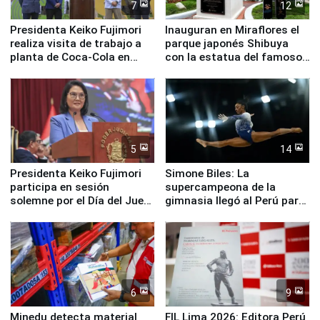
7
12
Presidenta Keiko Fujimori
Inauguran en Miraflores el
realiza visita de trabajo a
parque japonés Shibuya
planta de Coca-Cola en
con la estatua del famoso
Pucusana
perro Hachiko
5
14
Presidenta Keiko Fujimori
Simone Biles: La
participa en sesión
supercampeona de la
solemne por el Día del Juez
gimnasia llegó al Perú para
y la Jueza
empezar cuenta regresiva a
Panamericanos Lima 2027
6
9
Minedu detecta material
FIL Lima 2026: Editora Perú