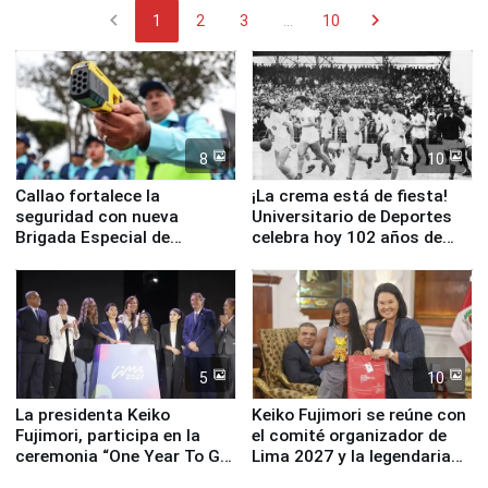
chevron_left
chevron_right
1
2
3
...
10
8
10
Callao fortalece la
¡La crema está de fiesta!
seguridad con nueva
Universitario de Deportes
Brigada Especial de
celebra hoy 102 años de
Turismo y moderno
fundación
equipamiento para
Serenazgo
5
10
La presidenta Keiko
Keiko Fujimori se reúne con
Fujimori, participa en la
el comité organizador de
ceremonia “One Year To Go
Lima 2027 y la legendaria
de Lima 2027”
Simone Biles