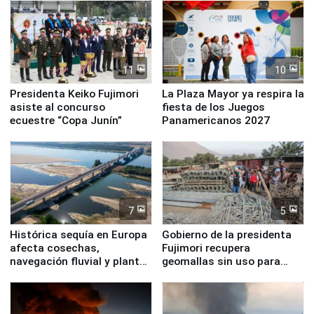
11
10
Presidenta Keiko Fujimori
La Plaza Mayor ya respira la
asiste al concurso
fiesta de los Juegos
ecuestre “Copa Junín”
Panamericanos 2027
7
5
Histórica sequía en Europa
Gobierno de la presidenta
afecta cosechas,
Fujimori recupera
navegación fluvial y plantas
geomallas sin uso para
nucleares
proteger Santa Eulalia ante
Fenómeno El Niño