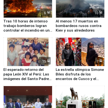
6
10
Tras 10 horas de intenso
Al menos 17 muertos en
trabajo bomberos logran
bombardeos rusos contra
controlar el incendio en una
Kiev y sus alrededores
planta química de Santiago
de Chile
15
7
El esperado retorno del
La estrella olímpica Simone
papa León XIV al Perú: Las
Biles disfruta de los
imágenes del Santo Padre
encantos de Cusco y el
en su labor pastoral en
Valle Sagrado
nuestro país