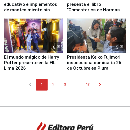
educativo e implementos
presenta el libro
de mantenimiento sin
"Comentarios de Normas
distribuir en almacenes de
Legales: Laboral Vl .
la UGEL 2
Derecho Colectivo"
8
5
El mundo mágico de Harry
Presidenta Keiko Fujimori,
Potter presente en la FIL
inspecciona comisaría 26
Lima 2026
de Octubre en Piura
chevron_left
chevron_right
1
2
3
...
10