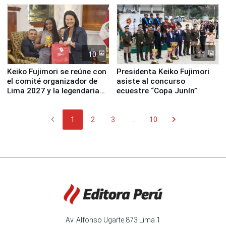
10
11
Keiko Fujimori se reúne con
Presidenta Keiko Fujimori
el comité organizador de
asiste al concurso
Lima 2027 y la legendaria
ecuestre “Copa Junín”
Simone Biles
chevron_left
chevron_right
1
2
3
...
10
Av. Alfonso Ugarte 873 Lima 1