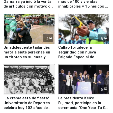
Gamarra ya inició la venta
más de 100 viviendas
de artículos con motivo de
inhabitables y 15 heridos en
la visita del papa León XIV
Junín
4
8
Un adolescente tailandés
Callao fortalece la
mata a siete personas en
seguridad con nueva
un tiroteo en su casa y
Brigada Especial de
escuela
Turismo y moderno
equipamiento para
Serenazgo
10
5
¡La crema está de fiesta!
La presidenta Keiko
Universitario de Deportes
Fujimori, participa en la
celebra hoy 102 años de
ceremonia “One Year To Go
fundación
de Lima 2027”