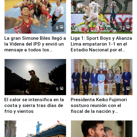
8
12
La gran Simone Biles llegó a
Liga 1: Sport Boys y Alianza
la Videna del IPD y envió un
Lima empataron 1-1 en el
mensaje a todos los
Estadio Nacional por el
deportistas del Perú
Torneo Clausura
9
6
El calor se intensifica en la
Presidenta Keiko Fujimori
costa y sierra tras días de
sostuvo reunión con el
frío y vientos
fiscal de la nación y
ministros de Estado