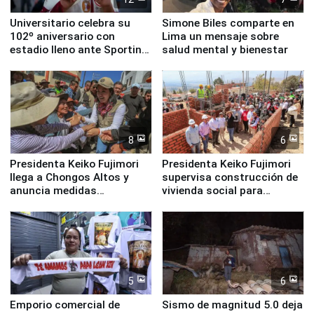
Universitario celebra su
Simone Biles comparte en
102º aniversario con
Lima un mensaje sobre
estadio lleno ante Sporting
salud mental y bienestar
Cristal
8
6
Presidenta Keiko Fujimori
Presidenta Keiko Fujimori
llega a Chongos Altos y
supervisa construcción de
anuncia medidas
vivienda social para
inmediatas en vivienda,
familias afectadas por
educación, salud y empleo
sismo en Junín
5
6
Emporio comercial de
Sismo de magnitud 5.0 deja