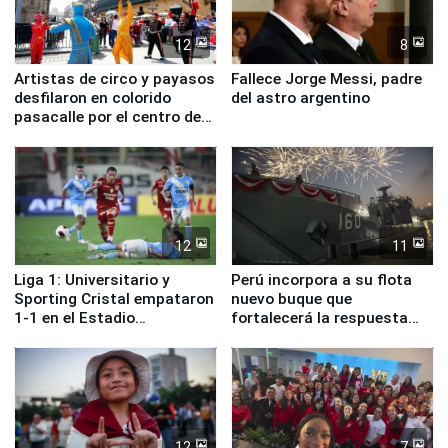
12
8
Artistas de circo y payasos
Fallece Jorge Messi, padre
desfilaron en colorido
del astro argentino
pasacalle por el centro de
Lima
12
11
Liga 1: Universitario y
Perú incorpora a su flota
Sporting Cristal empataron
nuevo buque que
1-1 en el Estadio
fortalecerá la respuesta
Monumental
ante el fenómeno El Niño
12
7