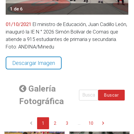
1 de 6
01/10/2021
El ministro de Educación, Juan Cadillo León,
inauguró la IE N.° 2026 Simón Bolívar de Comas que
atiende a 915 estudiantes de primaria y secundaria.
Foto: ANDINA/Minedu
Descargar Imagen
Galería
Buscar
Fotográfica
chevron_left
chevron_right
1
2
3
...
10