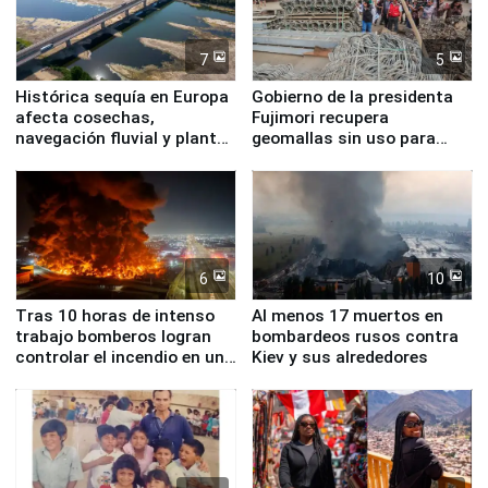
7
5
Histórica sequía en Europa
Gobierno de la presidenta
afecta cosechas,
Fujimori recupera
navegación fluvial y plantas
geomallas sin uso para
nucleares
proteger Santa Eulalia ante
Fenómeno El Niño
6
10
Tras 10 horas de intenso
Al menos 17 muertos en
trabajo bomberos logran
bombardeos rusos contra
controlar el incendio en una
Kiev y sus alrededores
planta química de Santiago
de Chile