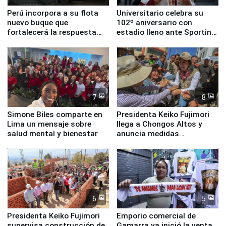
Perú incorpora a su flota
Universitario celebra su
nuevo buque que
102º aniversario con
fortalecerá la respuesta
estadio lleno ante Sporting
ante el fenómeno El Niño
Cristal
7
8
Simone Biles comparte en
Presidenta Keiko Fujimori
Lima un mensaje sobre
llega a Chongos Altos y
salud mental y bienestar
anuncia medidas
inmediatas en vivienda,
educación, salud y empleo
6
5
Presidenta Keiko Fujimori
Emporio comercial de
supervisa construcción de
Gamarra ya inició la venta