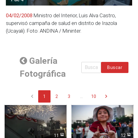
04/02/2008
Ministro del Interior, Luis Alva Castro,
supervisó campaña de salud en distrito de Irazola
(Ucayali). Foto: ANDINA / Mininter.
Galería
Buscar
Fotográfica
chevron_left
chevron_right
1
2
3
...
10
11
12