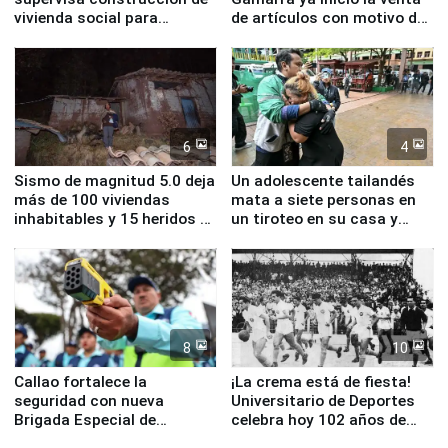
vivienda social para
de artículos con motivo de
familias afectadas por
la visita del papa León XIV
sismo en Junín
6
4
Sismo de magnitud 5.0 deja
Un adolescente tailandés
más de 100 viviendas
mata a siete personas en
inhabitables y 15 heridos en
un tiroteo en su casa y
Junín
escuela
8
10
Callao fortalece la
¡La crema está de fiesta!
seguridad con nueva
Universitario de Deportes
Brigada Especial de
celebra hoy 102 años de
Turismo y moderno
fundación