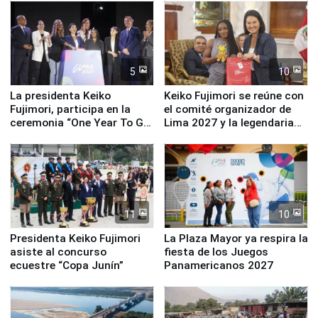
equipamiento para
Serenazgo
5
10
La presidenta Keiko
Keiko Fujimori se reúne con
Fujimori, participa en la
el comité organizador de
ceremonia “One Year To Go
Lima 2027 y la legendaria
de Lima 2027”
Simone Biles
11
10
Presidenta Keiko Fujimori
La Plaza Mayor ya respira la
asiste al concurso
fiesta de los Juegos
ecuestre “Copa Junín”
Panamericanos 2027