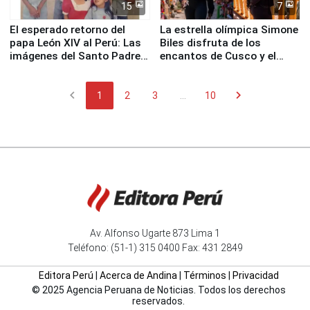
15
7
El esperado retorno del
La estrella olímpica Simone
papa León XIV al Perú: Las
Biles disfruta de los
imágenes del Santo Padre
encantos de Cusco y el
en su labor pastoral en
Valle Sagrado
nuestro país
chevron_left
chevron_right
1
2
3
...
10
Av. Alfonso Ugarte 873 Lima 1
Teléfono: (51-1) 315 0400 Fax: 431 2849
Editora Perú
|
Acerca de Andina
|
Términos
|
Privacidad
© 2025 Agencia Peruana de Noticias. Todos los derechos
reservados.