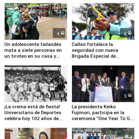
4
8
Un adolescente tailandés
Callao fortalece la
mata a siete personas en
seguridad con nueva
un tiroteo en su casa y
Brigada Especial de
escuela
Turismo y moderno
equipamiento para
Serenazgo
10
5
¡La crema está de fiesta!
La presidenta Keiko
Universitario de Deportes
Fujimori, participa en la
celebra hoy 102 años de
ceremonia “One Year To Go
fundación
de Lima 2027”