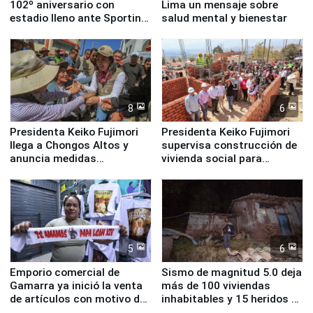
102º aniversario con
Lima un mensaje sobre
estadio lleno ante Sporting
salud mental y bienestar
Cristal
8
6
Presidenta Keiko Fujimori
Presidenta Keiko Fujimori
llega a Chongos Altos y
supervisa construcción de
anuncia medidas
vivienda social para
inmediatas en vivienda,
familias afectadas por
educación, salud y empleo
sismo en Junín
5
6
Emporio comercial de
Sismo de magnitud 5.0 deja
Gamarra ya inició la venta
más de 100 viviendas
de artículos con motivo de
inhabitables y 15 heridos en
la visita del papa León XIV
Junín