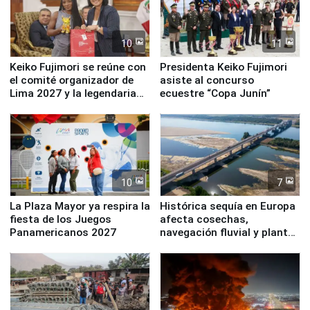
10
11
Keiko Fujimori se reúne con
Presidenta Keiko Fujimori
el comité organizador de
asiste al concurso
Lima 2027 y la legendaria
ecuestre “Copa Junín”
Simone Biles
10
7
La Plaza Mayor ya respira la
Histórica sequía en Europa
fiesta de los Juegos
afecta cosechas,
Panamericanos 2027
navegación fluvial y plantas
nucleares