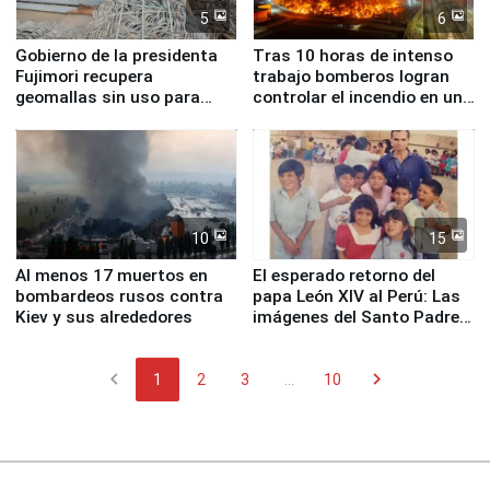
5
6
Gobierno de la presidenta
Tras 10 horas de intenso
Fujimori recupera
trabajo bomberos logran
geomallas sin uso para
controlar el incendio en una
proteger Santa Eulalia ante
planta química de Santiago
Fenómeno El Niño
de Chile
10
15
Al menos 17 muertos en
El esperado retorno del
bombardeos rusos contra
papa León XIV al Perú: Las
Kiev y sus alrededores
imágenes del Santo Padre
en su labor pastoral en
nuestro país
chevron_left
chevron_right
1
2
3
...
10