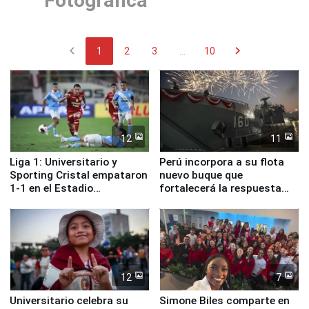
Fotográfica
chevron_left
chevron_right
1
2
3
...
10
12
11
Liga 1: Universitario y
Perú incorpora a su flota
Sporting Cristal empataron
nuevo buque que
1-1 en el Estadio
fortalecerá la respuesta
Monumental
ante el fenómeno El Niño
12
7
Universitario celebra su
Simone Biles comparte en