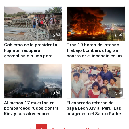
nucleares
5
6
Gobierno de la presidenta
Tras 10 horas de intenso
Fujimori recupera
trabajo bomberos logran
geomallas sin uso para
controlar el incendio en una
proteger Santa Eulalia ante
planta química de Santiago
Fenómeno El Niño
de Chile
10
15
Al menos 17 muertos en
El esperado retorno del
bombardeos rusos contra
papa León XIV al Perú: Las
Kiev y sus alrededores
imágenes del Santo Padre
en su labor pastoral en
nuestro país