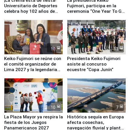
¡La crema está de fiesta!
La presidenta Keiko
Universitario de Deportes
Fujimori, participa en la
celebra hoy 102 años de
ceremonia “One Year To Go
fundación
de Lima 2027”
10
11
Keiko Fujimori se reúne con
Presidenta Keiko Fujimori
el comité organizador de
asiste al concurso
Lima 2027 y la legendaria
ecuestre “Copa Junín”
Simone Biles
10
7
La Plaza Mayor ya respira la
Histórica sequía en Europa
fiesta de los Juegos
afecta cosechas,
Panamericanos 2027
navegación fluvial y plantas