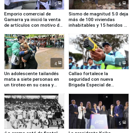
5
6
Emporio comercial de
Sismo de magnitud 5.0 deja
Gamarra ya inició la venta
más de 100 viviendas
de artículos con motivo de
inhabitables y 15 heridos en
la visita del papa León XIV
Junín
4
8
Un adolescente tailandés
Callao fortalece la
mata a siete personas en
seguridad con nueva
un tiroteo en su casa y
Brigada Especial de
escuela
Turismo y moderno
equipamiento para
Serenazgo
10
5