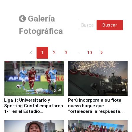
Galería
Buscar
Fotográfica
chevron_left
chevron_right
1
2
3
...
10
12
11
Liga 1: Universitario y
Perú incorpora a su flota
Sporting Cristal empataron
nuevo buque que
1-1 en el Estadio
fortalecerá la respuesta
Monumental
ante el fenómeno El Niño