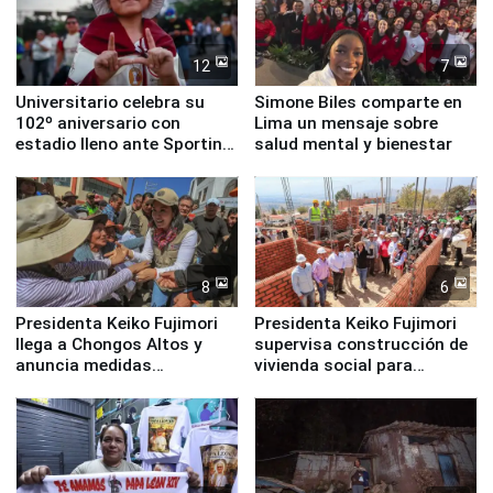
12
7
Universitario celebra su
Simone Biles comparte en
102º aniversario con
Lima un mensaje sobre
estadio lleno ante Sporting
salud mental y bienestar
Cristal
8
6
Presidenta Keiko Fujimori
Presidenta Keiko Fujimori
llega a Chongos Altos y
supervisa construcción de
anuncia medidas
vivienda social para
inmediatas en vivienda,
familias afectadas por
educación, salud y empleo
sismo en Junín