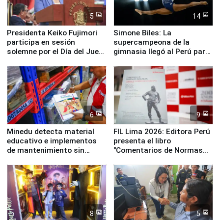
5
14
Presidenta Keiko Fujimori
Simone Biles: La
participa en sesión
supercampeona de la
solemne por el Día del Juez
gimnasia llegó al Perú para
y la Jueza
empezar cuenta regresiva a
Panamericanos Lima 2027
6
9
Minedu detecta material
FIL Lima 2026: Editora Perú
educativo e implementos
presenta el libro
de mantenimiento sin
"Comentarios de Normas
distribuir en almacenes de
Legales: Laboral Vl .
la UGEL 2
Derecho Colectivo"
8
5