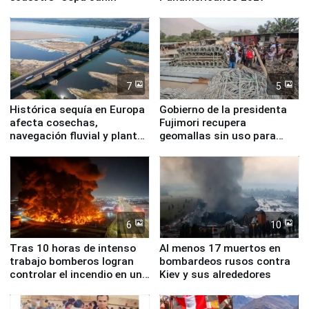
7
5
Histórica sequía en Europa
Gobierno de la presidenta
afecta cosechas,
Fujimori recupera
navegación fluvial y plantas
geomallas sin uso para
nucleares
proteger Santa Eulalia ante
Fenómeno El Niño
6
10
Tras 10 horas de intenso
Al menos 17 muertos en
trabajo bomberos logran
bombardeos rusos contra
controlar el incendio en una
Kiev y sus alrededores
planta química de Santiago
de Chile