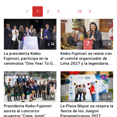
chevron_left
chevron_right
1
2
3
...
10
5
10
La presidenta Keiko
Keiko Fujimori se reúne con
Fujimori, participa en la
el comité organizador de
ceremonia “One Year To Go
Lima 2027 y la legendaria
de Lima 2027”
Simone Biles
11
10
Presidenta Keiko Fujimori
La Plaza Mayor ya respira la
asiste al concurso
fiesta de los Juegos
ecuestre “Copa Junín”
Panamericanos 2027