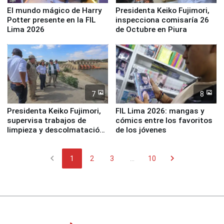
El mundo mágico de Harry
Presidenta Keiko Fujimori,
Potter presente en la FIL
inspecciona comisaría 26
Lima 2026
de Octubre en Piura
7
8
Presidenta Keiko Fujimori,
FIL Lima 2026: mangas y
supervisa trabajos de
cómics entre los favoritos
limpieza y descolmatación
de los jóvenes
en río Piura
chevron_left
chevron_right
1
2
3
...
10