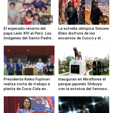
15
7
El esperado retorno del
La estrella olímpica Simone
papa León XIV al Perú: Las
Biles disfruta de los
imágenes del Santo Padre
encantos de Cusco y el
en su labor pastoral en
Valle Sagrado
nuestro país
7
12
Presidenta Keiko Fujimori
Inauguran en Miraflores el
realiza visita de trabajo a
parque japonés Shibuya
planta de Coca-Cola en
con la estatua del famoso
Pucusana
perro Hachiko