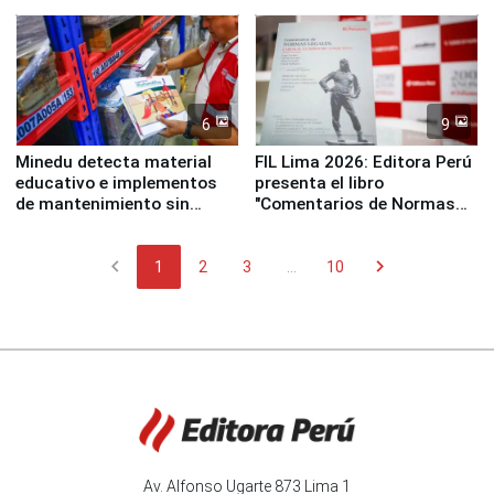
y la Jueza
empezar cuenta regresiva a
Panamericanos Lima 2027
6
9
Minedu detecta material
FIL Lima 2026: Editora Perú
educativo e implementos
presenta el libro
de mantenimiento sin
"Comentarios de Normas
distribuir en almacenes de
Legales: Laboral Vl .
la UGEL 2
Derecho Colectivo"
chevron_left
chevron_right
1
2
3
...
10
Av. Alfonso Ugarte 873 Lima 1