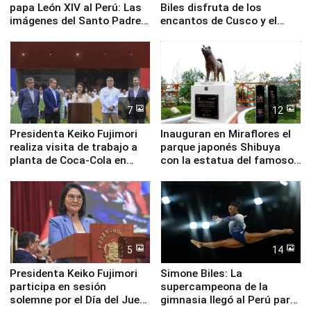
papa León XIV al Perú: Las
Biles disfruta de los
imágenes del Santo Padre
encantos de Cusco y el
en su labor pastoral en
Valle Sagrado
nuestro país
7
12
Presidenta Keiko Fujimori
Inauguran en Miraflores el
realiza visita de trabajo a
parque japonés Shibuya
planta de Coca-Cola en
con la estatua del famoso
Pucusana
perro Hachiko
5
14
Presidenta Keiko Fujimori
Simone Biles: La
participa en sesión
supercampeona de la
solemne por el Día del Juez
gimnasia llegó al Perú para