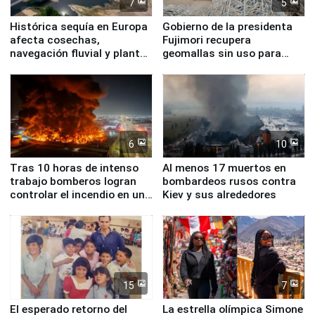
7
5
Histórica sequía en Europa
Gobierno de la presidenta
afecta cosechas,
Fujimori recupera
navegación fluvial y plantas
geomallas sin uso para
nucleares
proteger Santa Eulalia ante
Fenómeno El Niño
6
10
Tras 10 horas de intenso
Al menos 17 muertos en
trabajo bomberos logran
bombardeos rusos contra
controlar el incendio en una
Kiev y sus alrededores
planta química de Santiago
de Chile
15
7
El esperado retorno del
La estrella olímpica Simone