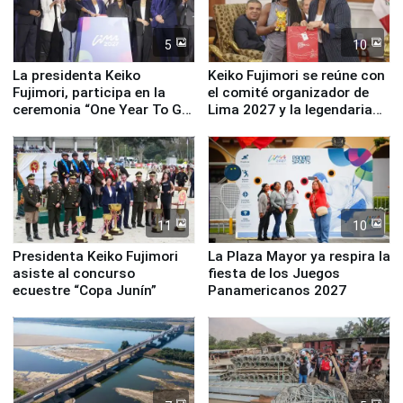
5
10
La presidenta Keiko
Keiko Fujimori se reúne con
Fujimori, participa en la
el comité organizador de
ceremonia “One Year To Go
Lima 2027 y la legendaria
de Lima 2027”
Simone Biles
11
10
Presidenta Keiko Fujimori
La Plaza Mayor ya respira la
asiste al concurso
fiesta de los Juegos
ecuestre “Copa Junín”
Panamericanos 2027