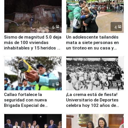
6
4
Sismo de magnitud 5.0 deja
Un adolescente tailandés
más de 100 viviendas
mata a siete personas en
inhabitables y 15 heridos en
un tiroteo en su casa y
Junín
escuela
8
10
Callao fortalece la
¡La crema está de fiesta!
seguridad con nueva
Universitario de Deportes
Brigada Especial de
celebra hoy 102 años de
Turismo y moderno
fundación
equipamiento para
Serenazgo