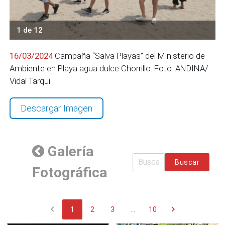
1 de 12
16/03/2024
Campaña “Salva Playas” del Ministerio de
Ambiente en Playa agua dulce Chorrillo. Foto: ANDINA/
Vidal Tarqui
Descargar Imagen
Galería
Buscar
Fotográfica
chevron_left
chevron_right
1
2
3
...
10