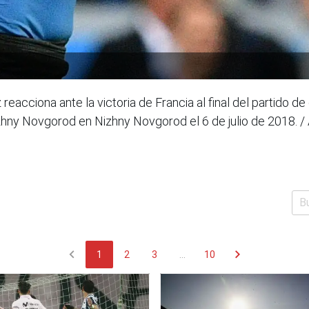
eacciona ante la victoria de Francia al final del partido de
zhny Novgorod en Nizhny Novgorod el 6 de julio de 2018. /
chevron_left
chevron_right
1
2
3
...
10