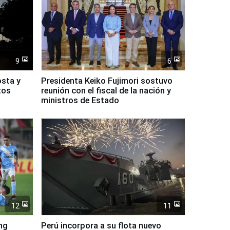
9
6
osta y
Presidenta Keiko Fujimori sostuvo
tos
reunión con el fiscal de la nación y
ministros de Estado
12
11
ing
Perú incorpora a su flota nuevo