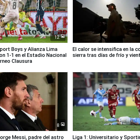
12
Sport Boys y Alianza Lima
El calor se intensifica en la c
n 1-1 en el Estadio Nacional
sierra tras días de frío y vien
orneo Clausura
8
Jorge Messi, padre del astro
Liga 1: Universitario y Sport