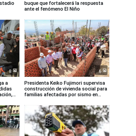
Estadio
buque que fortalecerá la respuesta
ante el fenómeno El Niño
8
6
ga a
Presidenta Keiko Fujimori supervisa
didas
construcción de vivienda social para
ación,
familias afectadas por sismo en
Junín