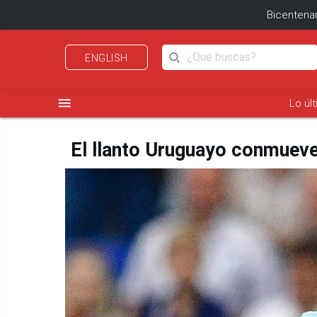
Bicentenar
ENGLISH
menu
Lo úl
El llanto Uruguayo conmueve