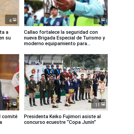
4
8
ta a
Callao fortalece la seguridad con
en su
nueva Brigada Especial de Turismo y
moderno equipamiento para
Serenazgo
10
11
l comité
Presidenta Keiko Fujimori asiste al
a
concurso ecuestre “Copa Junín”