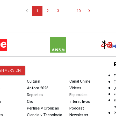
chevron_left
chevron_right
1
2
3
...
10
SH VERSION
E
Cultural
Canal Online
E
o
Ánfora 2026
Videos
J
F
Deportes
Especiales
E
a
Clic
Interactivos
m
Perfiles y Crónicas
Podcast
P
es
Ciencia y Tecnología
Newsletter