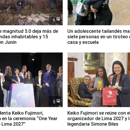
6
 magnitud 5.0 deja más de
Un adolescente tailandés ma
endas inhabitables y 15
siete personas en un tiroteo 
en Junín
casa y escuela
5
denta Keiko Fujimori,
Keiko Fujimori se reúne con e
a en la ceremonia “One Year
organizador de Lima 2027 y l
 Lima 2027”
legendaria Simone Biles