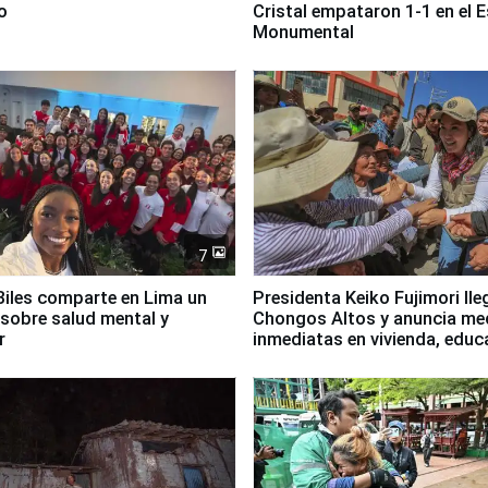
o
Cristal empataron 1-1 en el 
Monumental
7
iles comparte en Lima un
Presidenta Keiko Fujimori lle
sobre salud mental y
Chongos Altos y anuncia me
r
inmediatas en vivienda, educ
salud y empleo