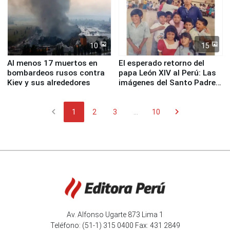
10
15
Al menos 17 muertos en
El esperado retorno del
bombardeos rusos contra
papa León XIV al Perú: Las
Kiev y sus alrededores
imágenes del Santo Padre
en su labor pastoral en
nuestro país
chevron_left
chevron_right
1
2
3
...
10
Av. Alfonso Ugarte 873 Lima 1
Teléfono: (51-1) 315 0400 Fax: 431 2849