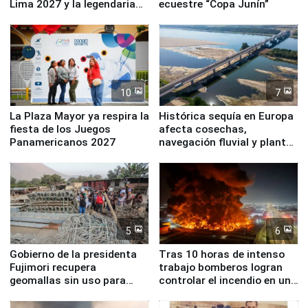
Lima 2027 y la legendaria
ecuestre “Copa Junín”
Simone Biles
10
7
La Plaza Mayor ya respira la
Histórica sequía en Europa
fiesta de los Juegos
afecta cosechas,
Panamericanos 2027
navegación fluvial y plantas
nucleares
5
6
Gobierno de la presidenta
Tras 10 horas de intenso
Fujimori recupera
trabajo bomberos logran
geomallas sin uso para
controlar el incendio en una
proteger Santa Eulalia ante
planta química de Santiago
Fenómeno El Niño
de Chile