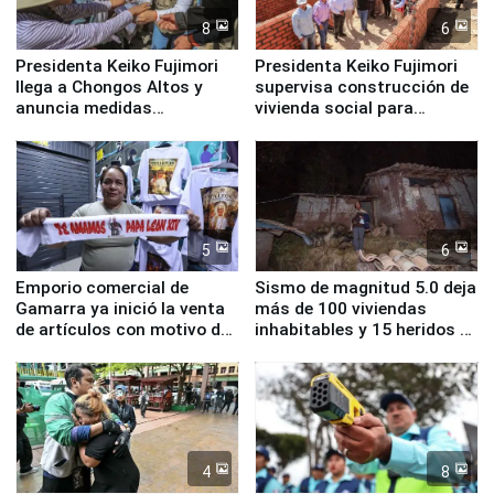
8
6
Presidenta Keiko Fujimori
Presidenta Keiko Fujimori
llega a Chongos Altos y
supervisa construcción de
anuncia medidas
vivienda social para
inmediatas en vivienda,
familias afectadas por
educación, salud y empleo
sismo en Junín
5
6
Emporio comercial de
Sismo de magnitud 5.0 deja
Gamarra ya inició la venta
más de 100 viviendas
de artículos con motivo de
inhabitables y 15 heridos en
la visita del papa León XIV
Junín
4
8