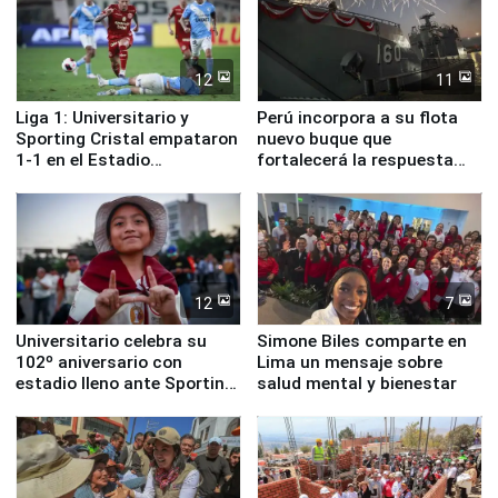
12
11
Liga 1: Universitario y
Perú incorpora a su flota
Sporting Cristal empataron
nuevo buque que
1-1 en el Estadio
fortalecerá la respuesta
Monumental
ante el fenómeno El Niño
12
7
Universitario celebra su
Simone Biles comparte en
102º aniversario con
Lima un mensaje sobre
estadio lleno ante Sporting
salud mental y bienestar
Cristal