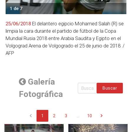
1 de 7
25/06/2018
El delantero egipcio Mohamed Salah (R) se
limpia la cara durante el partido de fútbol de la Copa
Mundial Rusia 2018 entre Arabia Saudita y Egipto en el
Volgograd Arena de Volgogrado el 25 de junio de 2018. /
AFP
Galería
Buscar
Fotográfica
chevron_left
chevron_right
1
2
3
...
10