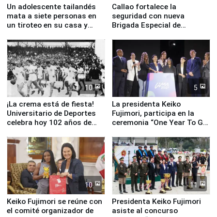
Un adolescente tailandés
Callao fortalece la
mata a siete personas en
seguridad con nueva
un tiroteo en su casa y
Brigada Especial de
escuela
Turismo y moderno
equipamiento para
Serenazgo
10
5
¡La crema está de fiesta!
La presidenta Keiko
Universitario de Deportes
Fujimori, participa en la
celebra hoy 102 años de
ceremonia “One Year To Go
fundación
de Lima 2027”
10
11
Keiko Fujimori se reúne con
Presidenta Keiko Fujimori
el comité organizador de
asiste al concurso