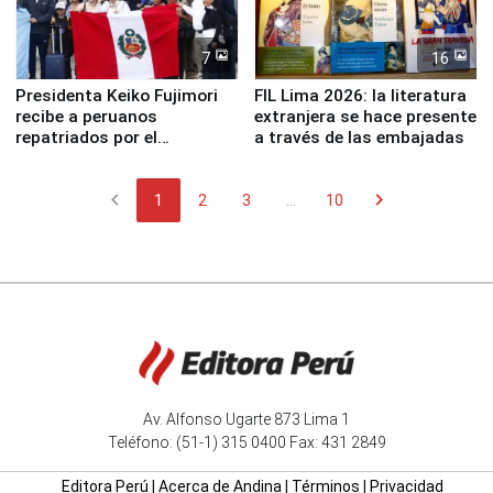
7
16
Presidenta Keiko Fujimori
FIL Lima 2026: la literatura
recibe a peruanos
extranjera se hace presente
repatriados por el
a través de las embajadas
terremoto en Venezuela
chevron_left
chevron_right
1
2
3
...
10
Av. Alfonso Ugarte 873 Lima 1
Teléfono: (51-1) 315 0400 Fax: 431 2849
Editora Perú
|
Acerca de Andina
|
Términos
|
Privacidad