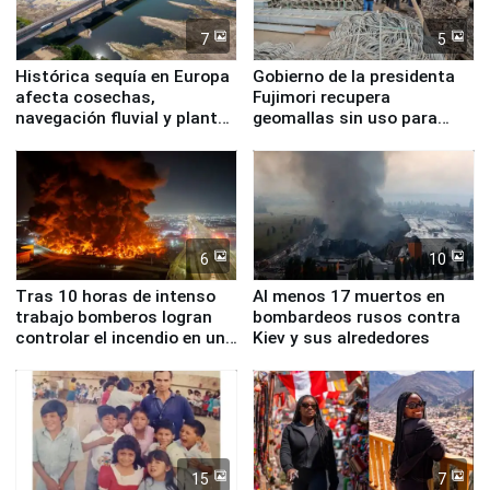
7
5
Histórica sequía en Europa
Gobierno de la presidenta
afecta cosechas,
Fujimori recupera
navegación fluvial y plantas
geomallas sin uso para
nucleares
proteger Santa Eulalia ante
Fenómeno El Niño
6
10
Tras 10 horas de intenso
Al menos 17 muertos en
trabajo bomberos logran
bombardeos rusos contra
controlar el incendio en una
Kiev y sus alrededores
planta química de Santiago
de Chile
15
7