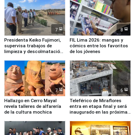
7
8
Presidenta Keiko Fujimori,
FIL Lima 2026: mangas y
supervisa trabajos de
cómics entre los favoritos
limpieza y descolmatación
de los jóvenes
en río Piura
7
6
Hallazgo en Cerro Mayal
Teleférico de Miraflores
revela talleres de alfarería
entra en etapa final y será
de la cultura mochica
inaugurado en las próximas
semanas