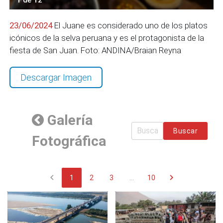
23/06/2024
El Juane es considerado uno de los platos
icónicos de la selva peruana y es el protagonista de la
fiesta de San Juan. Foto: ANDINA/Braian Reyna
Descargar Imagen
Galería
Buscar
Fotográfica
chevron_left
chevron_right
1
2
3
...
10