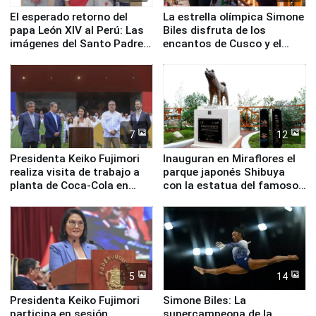
El esperado retorno del
La estrella olímpica Simone
papa León XIV al Perú: Las
Biles disfruta de los
imágenes del Santo Padre
encantos de Cusco y el
en su labor pastoral en
Valle Sagrado
nuestro país
7
12
Presidenta Keiko Fujimori
Inauguran en Miraflores el
realiza visita de trabajo a
parque japonés Shibuya
planta de Coca-Cola en
con la estatua del famoso
Pucusana
perro Hachiko
5
14
Presidenta Keiko Fujimori
Simone Biles: La
participa en sesión
supercampeona de la