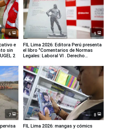
6
9
cativo e
FIL Lima 2026: Editora Perú presenta
to sin
el libro "Comentarios de Normas
a UGEL 2
Legales: Laboral Vl . Derecho
Colectivo"
7
8
upervisa
FIL Lima 2026: mangas y cómics