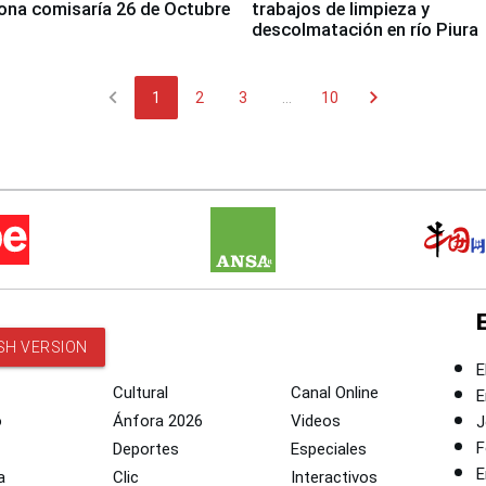
ona comisaría 26 de Octubre
trabajos de limpieza y
descolmatación en río Piura
chevron_left
chevron_right
1
2
3
...
10
SH VERSION
E
Cultural
Canal Online
E
o
Ánfora 2026
Videos
J
F
Deportes
Especiales
E
a
Clic
Interactivos