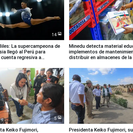
14
iles: La supercampeona de
Minedu detecta material edu
sia llegó al Perú para
implementos de mantenimien
cuenta regresiva a
distribuir en almacenes de l
icanos Lima 2027
5
jimori,
Presidenta Keiko Fujimori, s