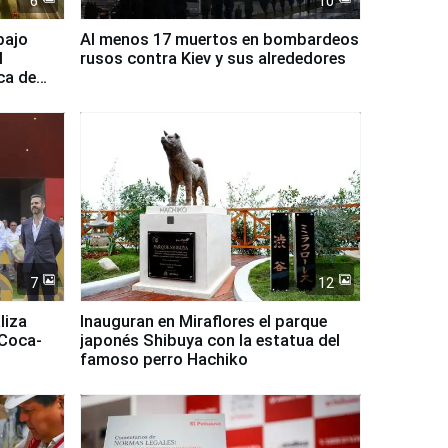
6
10
bajo
Al menos 17 muertos en bombardeos
l
rusos contra Kiev y sus alrededores
ca de
7
12
liza
Inauguran en Miraflores el parque
 Coca-
japonés Shibuya con la estatua del
famoso perro Hachiko