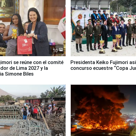
10
jimori se reúne con el comité
Presidenta Keiko Fujimori asi
dor de Lima 2027 y la
concurso ecuestre “Copa Ju
ia Simone Biles