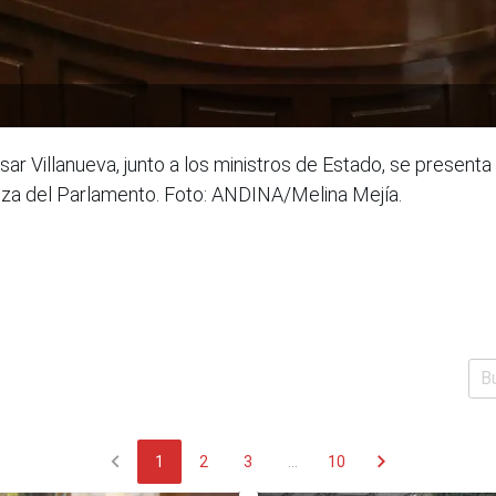
ésar Villanueva, junto a los ministros de Estado, se present
anza del Parlamento. Foto: ANDINA/Melina Mejía.
chevron_left
chevron_right
1
2
3
...
10