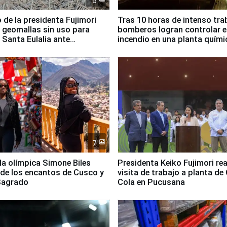
5
 de la presidenta Fujimori
Tras 10 horas de intenso tra
 geomallas sin uso para
bomberos logran controlar e
 Santa Eulalia ante
incendio en una planta quími
o El Niño
Santiago de Chile
7
lla olímpica Simone Biles
Presidenta Keiko Fujimori rea
 de los encantos de Cusco y
visita de trabajo a planta de
 Sagrado
Cola en Pucusana