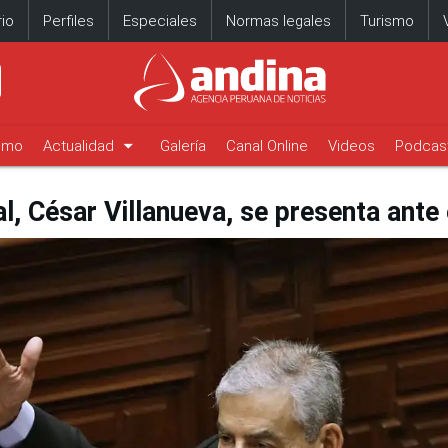
io
Perfiles
Especiales
Normas legales
Turismo
arrow_drop_down
timo
Actualidad
Galería
Canal Online
Videos
Podcas
ial, César Villanueva, se presenta ant