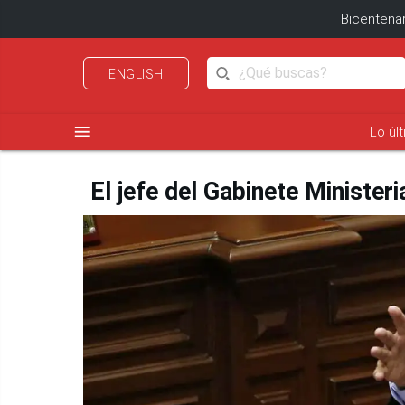
Bicentenar
ENGLISH
menu
Lo úl
El jefe del Gabinete Minister