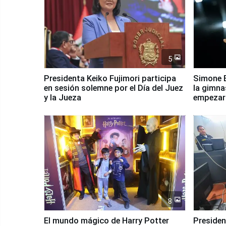
5
Presidenta Keiko Fujimori participa
Simone B
en sesión solemne por el Día del Juez
la gimna
y la Jueza
empezar 
Panamer
8
El mundo mágico de Harry Potter
Presidenta Keiko Fu