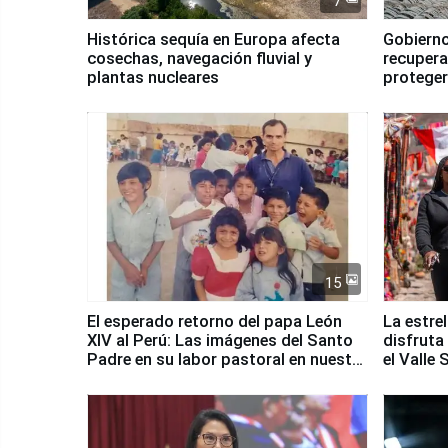
7
Histórica sequía en Europa afecta
Gobierno
cosechas, navegación fluvial y
recupera
plantas nucleares
proteger
Fenómen
15
El esperado retorno del papa León
La estre
XIV al Perú: Las imágenes del Santo
disfruta
Padre en su labor pastoral en nuestro
el Valle
país