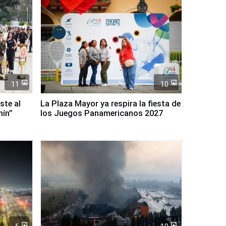
11
10
ste al
La Plaza Mayor ya respira la fiesta de
nín”
los Juegos Panamericanos 2027