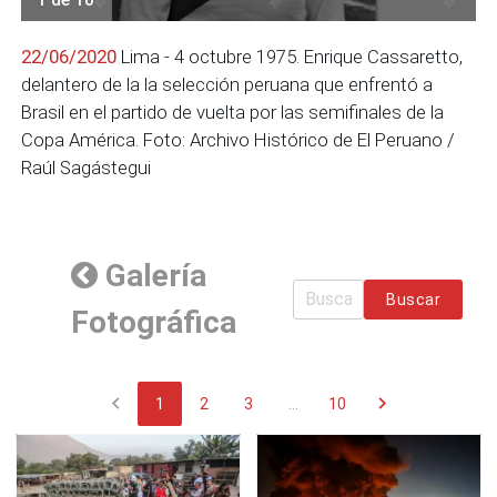
22/06/2020
Lima - 4 octubre 1975. Enrique Cassaretto,
delantero de la la selección peruana que enfrentó a
Brasil en el partido de vuelta por las semifinales de la
Copa América. Foto: Archivo Histórico de El Peruano /
Raúl Sagástegui
Galería
Buscar
Fotográfica
chevron_left
chevron_right
1
2
3
...
10