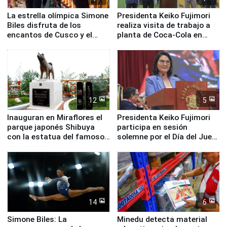
La estrella olímpica Simone
Presidenta Keiko Fujimori
Biles disfruta de los
realiza visita de trabajo a
encantos de Cusco y el
planta de Coca-Cola en
Valle Sagrado
Pucusana
12
5
Inauguran en Miraflores el
Presidenta Keiko Fujimori
parque japonés Shibuya
participa en sesión
con la estatua del famoso
solemne por el Día del Juez
perro Hachiko
y la Jueza
14
6
Simone Biles: La
Minedu detecta material