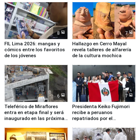
8
7
FIL Lima 2026: mangas y
Hallazgo en Cerro Mayal
cómics entre los favoritos
revela talleres de alfarería
de los jóvenes
de la cultura mochica
6
7
Teleférico de Miraflores
Presidenta Keiko Fujimori
entra en etapa final y será
recibe a peruanos
inaugurado en las próximas
repatriados por el
semanas
terremoto en Venezuela