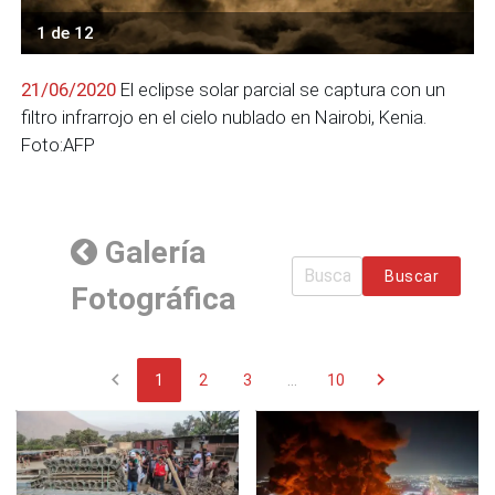
1 de 12
21/06/2020
El eclipse solar parcial se captura con un
filtro infrarrojo en el cielo nublado en Nairobi, Kenia.
Foto:AFP
Galería
Buscar
Fotográfica
chevron_left
chevron_right
1
2
3
...
10