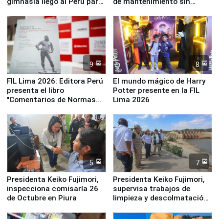
gimnasia llegó al Perú para
de mantenimiento sin
empezar cuenta regresiva a
distribuir en almacenes de
Panamericanos Lima 2027
la UGEL 2
9
8
FIL Lima 2026: Editora Perú
El mundo mágico de Harry
presenta el libro
Potter presente en la FIL
"Comentarios de Normas
Lima 2026
Legales: Laboral Vl .
Derecho Colectivo"
5
7
Presidenta Keiko Fujimori,
Presidenta Keiko Fujimori,
inspecciona comisaría 26
supervisa trabajos de
de Octubre en Piura
limpieza y descolmatación
en río Piura