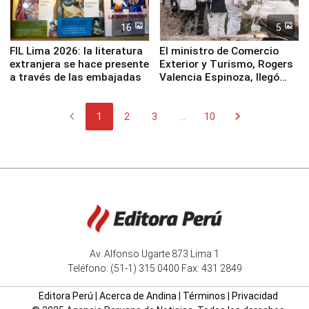
16
5
FIL Lima 2026: la literatura
El ministro de Comercio
extranjera se hace presente
Exterior y Turismo, Rogers
a través de las embajadas
Valencia Espinoza, llegó
esta mañana a la ciudad de
Nasca
chevron_left
chevron_right
1
2
3
...
10
Av. Alfonso Ugarte 873 Lima 1
Teléfono: (51-1) 315 0400 Fax: 431 2849
Editora Perú
|
Acerca de Andina
|
Términos
|
Privacidad