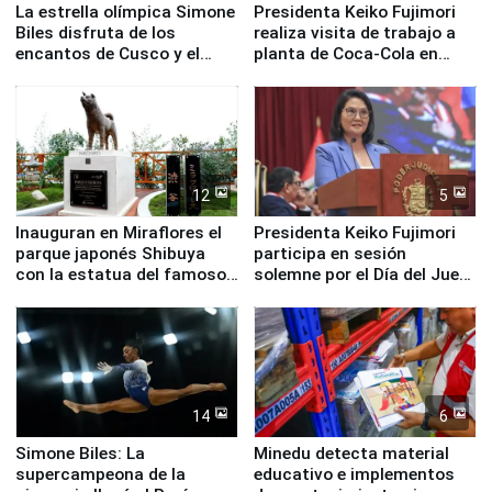
La estrella olímpica Simone
Presidenta Keiko Fujimori
Biles disfruta de los
realiza visita de trabajo a
encantos de Cusco y el
planta de Coca-Cola en
Valle Sagrado
Pucusana
12
5
Inauguran en Miraflores el
Presidenta Keiko Fujimori
parque japonés Shibuya
participa en sesión
con la estatua del famoso
solemne por el Día del Juez
perro Hachiko
y la Jueza
14
6
Simone Biles: La
Minedu detecta material
supercampeona de la
educativo e implementos