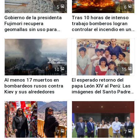
5
6
Gobierno de la presidenta
Tras 10 horas de intenso
Fujimori recupera
trabajo bomberos logran
geomallas sin uso para
controlar el incendio en una
proteger Santa Eulalia ante
planta química de Santiago
Fenómeno El Niño
de Chile
10
15
Al menos 17 muertos en
El esperado retorno del
bombardeos rusos contra
papa León XIV al Perú: Las
Kiev y sus alrededores
imágenes del Santo Padre
en su labor pastoral en
nuestro país
7
7