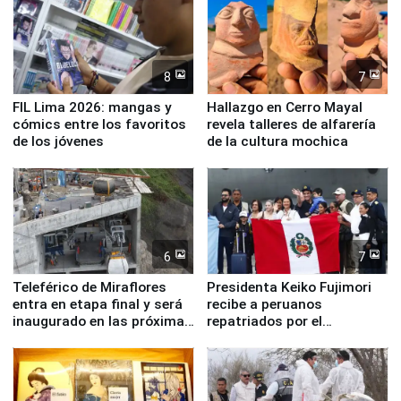
8
7
FIL Lima 2026: mangas y
Hallazgo en Cerro Mayal
cómics entre los favoritos
revela talleres de alfarería
de los jóvenes
de la cultura mochica
6
7
Teleférico de Miraflores
Presidenta Keiko Fujimori
entra en etapa final y será
recibe a peruanos
inaugurado en las próximas
repatriados por el
semanas
terremoto en Venezuela