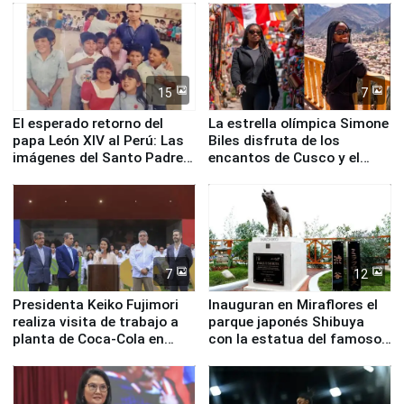
de Chile
15
7
El esperado retorno del
La estrella olímpica Simone
papa León XIV al Perú: Las
Biles disfruta de los
imágenes del Santo Padre
encantos de Cusco y el
en su labor pastoral en
Valle Sagrado
nuestro país
7
12
Presidenta Keiko Fujimori
Inauguran en Miraflores el
realiza visita de trabajo a
parque japonés Shibuya
planta de Coca-Cola en
con la estatua del famoso
Pucusana
perro Hachiko