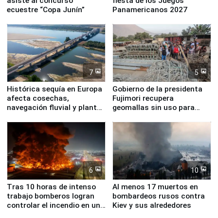
asiste al concurso
fiesta de los Juegos
ecuestre “Copa Junín”
Panamericanos 2027
7
5
Histórica sequía en Europa
Gobierno de la presidenta
afecta cosechas,
Fujimori recupera
navegación fluvial y plantas
geomallas sin uso para
nucleares
proteger Santa Eulalia ante
Fenómeno El Niño
6
10
Tras 10 horas de intenso
Al menos 17 muertos en
trabajo bomberos logran
bombardeos rusos contra
controlar el incendio en una
Kiev y sus alrededores
planta química de Santiago