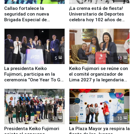
Callao fortalece la
¡La crema está de fiesta!
seguridad con nueva
Universitario de Deportes
Brigada Especial de
celebra hoy 102 años de
Turismo y moderno
fundación
equipamiento para
Serenazgo
5
10
La presidenta Keiko
Keiko Fujimori se reúne con
Fujimori, participa en la
el comité organizador de
ceremonia “One Year To Go
Lima 2027 y la legendaria
de Lima 2027”
Simone Biles
11
10
Presidenta Keiko Fujimori
La Plaza Mayor ya respira la