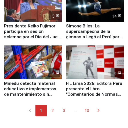
5
14
Presidenta Keiko Fujimori
Simone Biles: La
participa en sesión
supercampeona de la
solemne por el Día del Juez
gimnasia llegó al Perú para
y la Jueza
empezar cuenta regresiva a
Panamericanos Lima 2027
6
9
Minedu detecta material
FIL Lima 2026: Editora Perú
educativo e implementos
presenta el libro
de mantenimiento sin
"Comentarios de Normas
distribuir en almacenes de
Legales: Laboral Vl .
la UGEL 2
Derecho Colectivo"
chevron_left
chevron_right
1
2
3
...
10