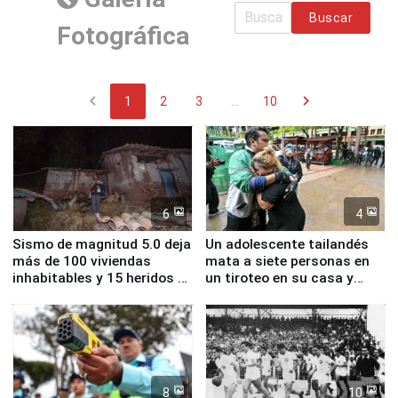
Buscar
Fotográfica
chevron_left
chevron_right
1
2
3
...
10
6
4
Sismo de magnitud 5.0 deja
Un adolescente tailandés
más de 100 viviendas
mata a siete personas en
inhabitables y 15 heridos en
un tiroteo en su casa y
Junín
escuela
8
10