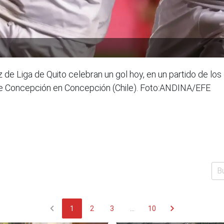
de Liga de Quito celebran un gol hoy, en un partido de lo
 de Concepción en Concepción (Chile). Foto:ANDINA/EFE
chevron_left
chevron_right
1
2
3
...
10