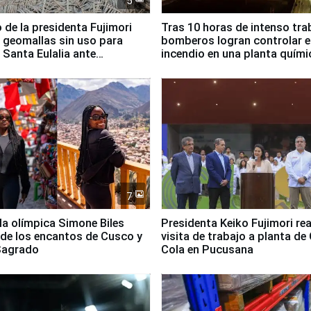
5
 de la presidenta Fujimori
Tras 10 horas de intenso tra
 geomallas sin uso para
bomberos logran controlar e
 Santa Eulalia ante
incendio en una planta quími
o El Niño
Santiago de Chile
7
lla olímpica Simone Biles
Presidenta Keiko Fujimori rea
 de los encantos de Cusco y
visita de trabajo a planta de
 Sagrado
Cola en Pucusana