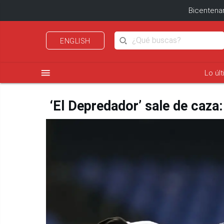
Bicentenar
ENGLISH
menu
Lo úl
‘El Depredador’ sale de caza