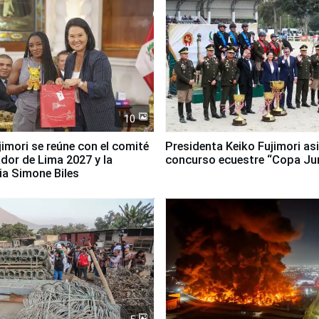
10
jimori se reúne con el comité
Presidenta Keiko Fujimori asi
dor de Lima 2027 y la
concurso ecuestre “Copa Ju
ia Simone Biles