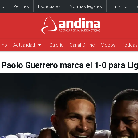
io
Perfiles
Especiales
Normas legales
Turismo
arrow_drop_down
timo
Actualidad
Galería
Canal Online
Videos
Podcas
: Paolo Guerrero marca el 1-0 para Li