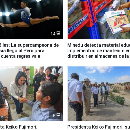
14
iles: La supercampeona de
Minedu detecta material edu
sia llegó al Perú para
implementos de mantenimien
cuenta regresiva a
distribuir en almacenes de l
icanos Lima 2027
5
jimori,
Presidenta Keiko Fujimori, s