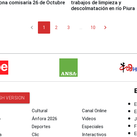
ona comisaría 26 de Octubre
trabajos de limpieza y
descolmatación en río Piura
chevron_left
chevron_right
1
2
3
...
10
SH VERSION
E
Cultural
Canal Online
E
o
Ánfora 2026
Videos
J
F
Deportes
Especiales
E
a
Clic
Interactivos