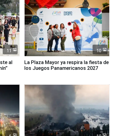
11
10
ste al
La Plaza Mayor ya respira la fiesta de
nín”
los Juegos Panamericanos 2027