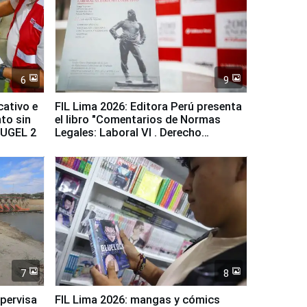
6
9
cativo e
FIL Lima 2026: Editora Perú presenta
to sin
el libro "Comentarios de Normas
a UGEL 2
Legales: Laboral Vl . Derecho
Colectivo"
7
8
upervisa
FIL Lima 2026: mangas y cómics