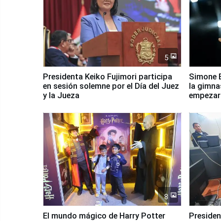
5
Presidenta Keiko Fujimori participa
Simone B
en sesión solemne por el Día del Juez
la gimna
y la Jueza
empezar 
Panamer
8
El mundo mágico de Harry Potter
Presidenta Keiko Fu