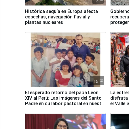
7
Histórica sequía en Europa afecta
Gobierno
cosechas, navegación fluvial y
recupera
plantas nucleares
proteger
Fenómen
15
El esperado retorno del papa León
La estre
XIV al Perú: Las imágenes del Santo
disfruta
Padre en su labor pastoral en nuestro
el Valle
país