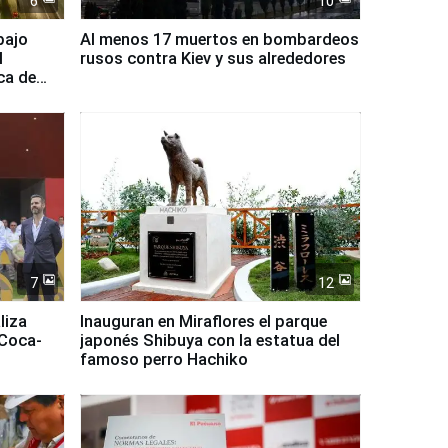
6
10
bajo
Al menos 17 muertos en bombardeos
l
rusos contra Kiev y sus alrededores
ca de
7
12
liza
Inauguran en Miraflores el parque
 Coca-
japonés Shibuya con la estatua del
famoso perro Hachiko