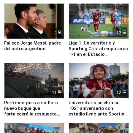
ministros de Estado
Lima
8
12
Fallece Jorge Messi, padre
Liga 1: Universitario y
del astro argentino
Sporting Cristal empataron
1-1 en el Estadio
Monumental
11
12
Perú incorpora a su flota
Universitario celebra su
nuevo buque que
102º aniversario con
fortalecerá la respuesta
estadio lleno ante Sporting
ante el fenómeno El Niño
Cristal