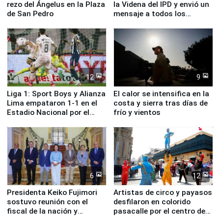
rezo del Ángelus en la Plaza
la Videna del IPD y envió un
de San Pedro
mensaje a todos los
deportistas del Perú
12
9
Liga 1: Sport Boys y Alianza
El calor se intensifica en la
Lima empataron 1-1 en el
costa y sierra tras días de
Estadio Nacional por el
frío y vientos
Torneo Clausura
6
12
Presidenta Keiko Fujimori
Artistas de circo y payasos
sostuvo reunión con el
desfilaron en colorido
fiscal de la nación y
pasacalle por el centro de