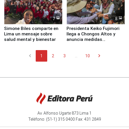
7
8
Simone Biles comparte en
Presidenta Keiko Fujimori
Lima un mensaje sobre
llega a Chongos Altos y
salud mental y bienestar
anuncia medidas
inmediatas en vivienda,
educación, salud y empleo
chevron_left
chevron_right
1
2
3
...
10
Av. Alfonso Ugarte 873 Lima 1
Teléfono: (51-1) 315 0400 Fax: 431 2849