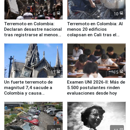
8
10
Terremoto en Colombia:
Terremoto en Colombia: Al
Declaran desastre nacional
menos 20 edificios
tras registrarse al menos
colapsan en Cali tras el
71 fallecidos
sismo de magnitud 7,4
17
15
Un fuerte terremoto de
Examen UNI 2026-II: Más de
magnitud 7,4 sacude a
5.500 postulantes rinden
Colombia y causa
evaluaciones desde hoy
evacuaciones en Bogotá