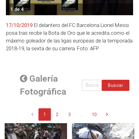
1 de 4
17/10/2019
El delantero del FC Barcelona Lionel Messi
posa tras recibir la Bota de Oro que le acredita como el
máximo goleador de las ligas europeas de la temporada
2018-19, la sexta de su carrera. Foto: AFP
Galería
Buscar
Fotográfica
chevron_left
chevron_right
1
2
3
...
10