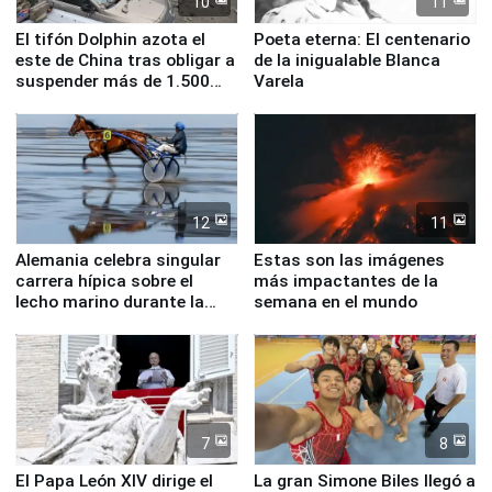
10
11
El tifón Dolphin azota el
Poeta eterna: El centenario
este de China tras obligar a
de la inigualable Blanca
suspender más de 1.500
Varela
vuelos
12
11
Alemania celebra singular
Estas son las imágenes
carrera hípica sobre el
más impactantes de la
lecho marino durante la
semana en el mundo
marea baja
7
8
El Papa León XIV dirige el
La gran Simone Biles llegó a