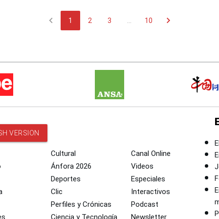
chevron_left
chevron_right
1
2
3
...
10
SH VERSION
E
Cultural
Canal Online
E
o
Ánfora 2026
Videos
J
F
Deportes
Especiales
E
a
Clic
Interactivos
m
Perfiles y Crónicas
Podcast
P
es
Ciencia y Tecnología
Newsletter