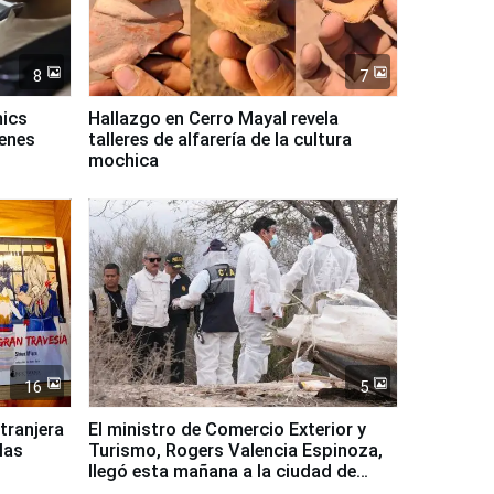
8
7
mics
Hallazgo en Cerro Mayal revela
venes
talleres de alfarería de la cultura
mochica
16
5
xtranjera
El ministro de Comercio Exterior y
las
Turismo, Rogers Valencia Espinoza,
llegó esta mañana a la ciudad de
Nasca