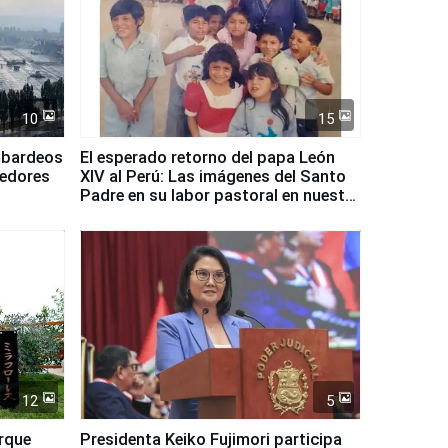
10
15
mbardeos
El esperado retorno del papa León
dedores
XIV al Perú: Las imágenes del Santo
Padre en su labor pastoral en nuestro
país
12
5
arque
Presidenta Keiko Fujimori participa