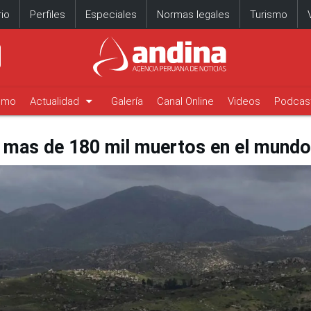
io
Perfiles
Especiales
Normas legales
Turismo
arrow_drop_down
timo
Actualidad
Galería
Canal Online
Videos
Podcas
 mas de 180 mil muertos en el mundo