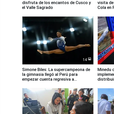
disfruta de los encantos de Cusco y
visita d
el Valle Sagrado
Cola en
14
Simone Biles: La supercampeona de
Minedu d
la gimnasia llegó al Perú para
impleme
empezar cuenta regresiva a
distribu
Panamericanos Lima 2027