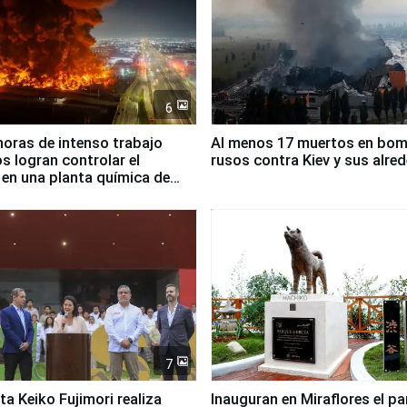
6
horas de intenso trabajo
Al menos 17 muertos en bo
 logran controlar el
rusos contra Kiev y sus alre
 en una planta química de
 de Chile
7
ta Keiko Fujimori realiza
Inauguran en Miraflores el p