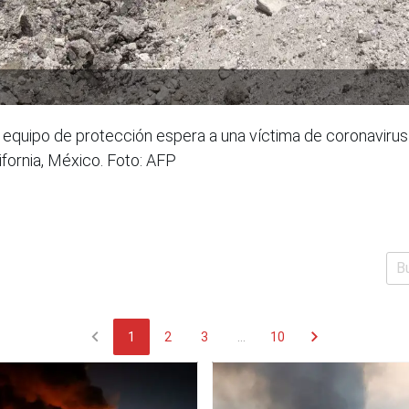
 equipo de protección espera a una víctima de coronaviru
ifornia, México. Foto: AFP
chevron_left
chevron_right
1
2
3
...
10