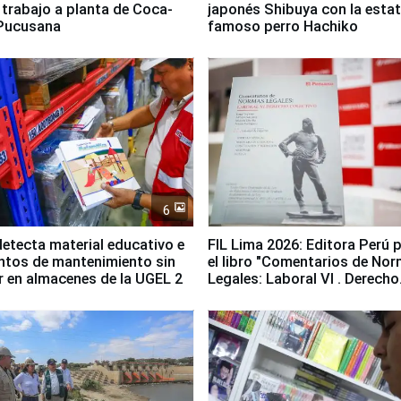
e trabajo a planta de Coca-
japonés Shibuya con la estat
 Pucusana
famoso perro Hachiko
6
etecta material educativo e
FIL Lima 2026: Editora Perú 
ntos de mantenimiento sin
el libro "Comentarios de No
ir en almacenes de la UGEL 2
Legales: Laboral Vl . Derecho
Colectivo"