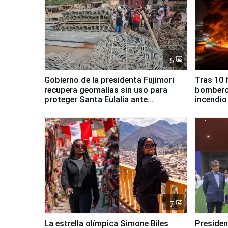
5
Gobierno de la presidenta Fujimori
Tras 10 
recupera geomallas sin uso para
bomberos
proteger Santa Eulalia ante
incendio
Fenómeno El Niño
Santiago
7
La estrella olímpica Simone Biles
Presiden