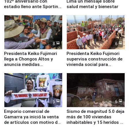
102º aniversario con
Lima un mensaje sobre
estadio lleno ante Sporting
salud mental y bienestar
Cristal
8
6
Presidenta Keiko Fujimori
Presidenta Keiko Fujimori
llega a Chongos Altos y
supervisa construcción de
anuncia medidas
vivienda social para
inmediatas en vivienda,
familias afectadas por
educación, salud y empleo
sismo en Junín
5
6
Emporio comercial de
Sismo de magnitud 5.0 deja
Gamarra ya inició la venta
más de 100 viviendas
de artículos con motivo de
inhabitables y 15 heridos en
la visita del papa León XIV
Junín