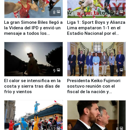
8
12
La gran Simone Biles llegó a
Liga 1: Sport Boys y Alianza
la Videna del IPD y envió un
Lima empataron 1-1 en el
mensaje a todos los
Estadio Nacional por el
deportistas del Perú
Torneo Clausura
9
6
El calor se intensifica en la
Presidenta Keiko Fujimori
costa y sierra tras días de
sostuvo reunión con el
frío y vientos
fiscal de la nación y
ministros de Estado
12
8