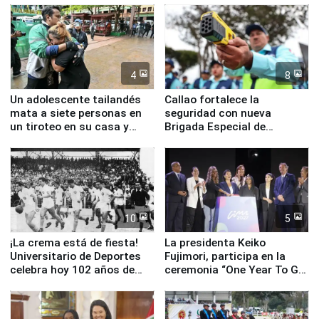
4
8
Un adolescente tailandés
Callao fortalece la
mata a siete personas en
seguridad con nueva
un tiroteo en su casa y
Brigada Especial de
escuela
Turismo y moderno
equipamiento para
Serenazgo
10
5
¡La crema está de fiesta!
La presidenta Keiko
Universitario de Deportes
Fujimori, participa en la
celebra hoy 102 años de
ceremonia “One Year To Go
fundación
de Lima 2027”