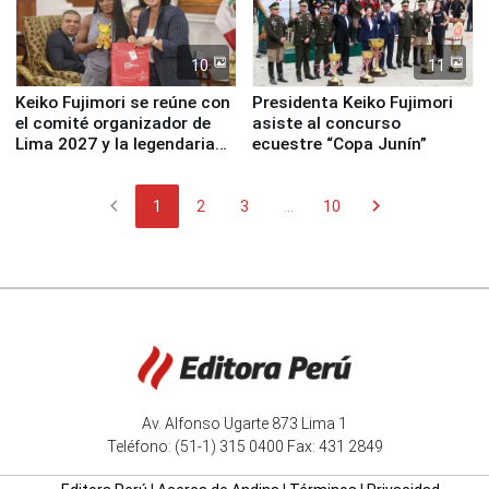
10
11
Keiko Fujimori se reúne con
Presidenta Keiko Fujimori
el comité organizador de
asiste al concurso
Lima 2027 y la legendaria
ecuestre “Copa Junín”
Simone Biles
chevron_left
chevron_right
1
2
3
...
10
Av. Alfonso Ugarte 873 Lima 1
Teléfono: (51-1) 315 0400 Fax: 431 2849