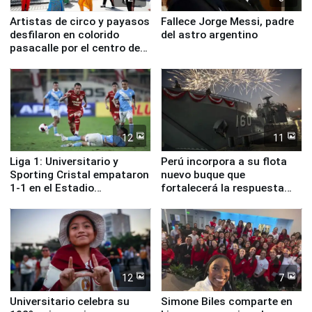
Artistas de circo y payasos
Fallece Jorge Messi, padre
desfilaron en colorido
del astro argentino
pasacalle por el centro de
Lima
12
11
Liga 1: Universitario y
Perú incorpora a su flota
Sporting Cristal empataron
nuevo buque que
1-1 en el Estadio
fortalecerá la respuesta
Monumental
ante el fenómeno El Niño
12
7
Universitario celebra su
Simone Biles comparte en