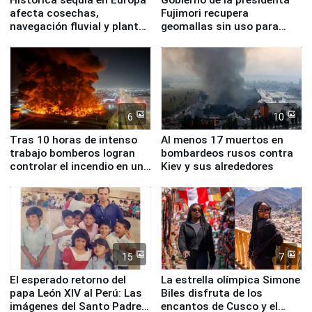
Histórica sequía en Europa
Gobierno de la presidenta
afecta cosechas,
Fujimori recupera
navegación fluvial y plantas
geomallas sin uso para
nucleares
proteger Santa Eulalia ante
Fenómeno El Niño
6
10
Tras 10 horas de intenso
Al menos 17 muertos en
trabajo bomberos logran
bombardeos rusos contra
controlar el incendio en una
Kiev y sus alrededores
planta química de Santiago
de Chile
15
7
El esperado retorno del
La estrella olímpica Simone
papa León XIV al Perú: Las
Biles disfruta de los
imágenes del Santo Padre
encantos de Cusco y el