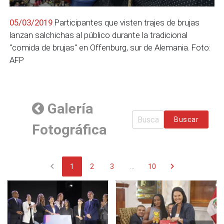
05/03/2019
Participantes que visten trajes de brujas
lanzan salchichas al público durante la tradicional
"comida de brujas" en Offenburg, sur de Alemania. Foto:
AFP
Galería
Buscar
Fotográfica
chevron_left
chevron_right
1
2
3
...
10