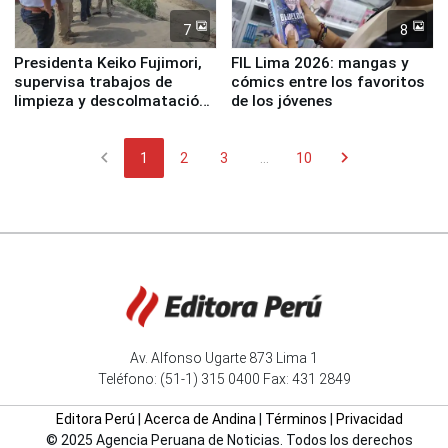
7
8
Presidenta Keiko Fujimori,
FIL Lima 2026: mangas y
supervisa trabajos de
cómics entre los favoritos
limpieza y descolmatación
de los jóvenes
en río Piura
chevron_left
chevron_right
1
2
3
...
10
Av. Alfonso Ugarte 873 Lima 1
Teléfono: (51-1) 315 0400 Fax: 431 2849
Editora Perú
|
Acerca de Andina
|
Términos
|
Privacidad
© 2025 Agencia Peruana de Noticias. Todos los derechos