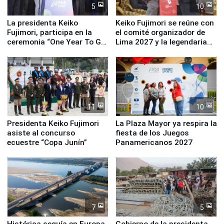
5
10
La presidenta Keiko
Keiko Fujimori se reúne con
Fujimori, participa en la
el comité organizador de
ceremonia “One Year To Go
Lima 2027 y la legendaria
de Lima 2027”
Simone Biles
11
10
Presidenta Keiko Fujimori
La Plaza Mayor ya respira la
asiste al concurso
fiesta de los Juegos
ecuestre “Copa Junín”
Panamericanos 2027
7
5