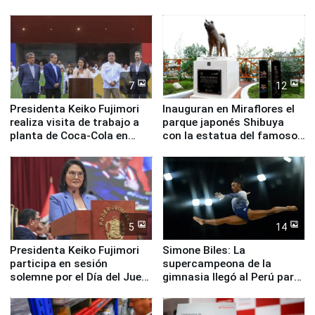
en su labor pastoral en
Valle Sagrado
nuestro país
7
12
Presidenta Keiko Fujimori
Inauguran en Miraflores el
realiza visita de trabajo a
parque japonés Shibuya
planta de Coca-Cola en
con la estatua del famoso
Pucusana
perro Hachiko
5
14
Presidenta Keiko Fujimori
Simone Biles: La
participa en sesión
supercampeona de la
solemne por el Día del Juez
gimnasia llegó al Perú para
y la Jueza
empezar cuenta regresiva a
Panamericanos Lima 2027