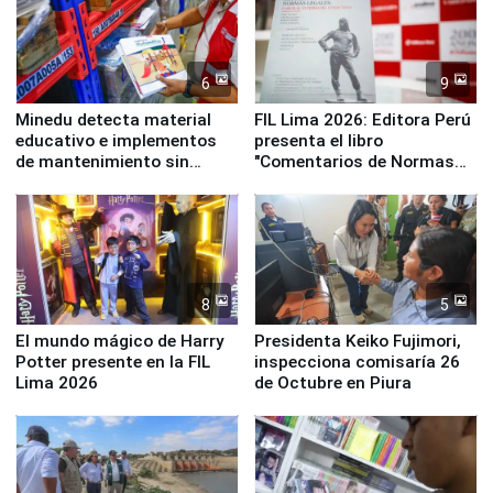
6
9
Minedu detecta material
FIL Lima 2026: Editora Perú
educativo e implementos
presenta el libro
de mantenimiento sin
"Comentarios de Normas
distribuir en almacenes de
Legales: Laboral Vl .
la UGEL 2
Derecho Colectivo"
8
5
El mundo mágico de Harry
Presidenta Keiko Fujimori,
Potter presente en la FIL
inspecciona comisaría 26
Lima 2026
de Octubre en Piura