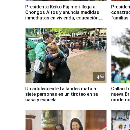
Presidenta Keiko Fujimori llega a
Presiden
Chongos Altos y anuncia medidas
construc
inmediatas en vivienda, educación,
familias
salud y empleo
Junín
4
Un adolescente tailandés mata a
Callao f
siete personas en un tiroteo en su
nueva Br
casa y escuela
moderno
Serenaz