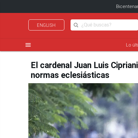
Bicentenar
ENGLISH
menu
Lo úl
El cardenal Juan Luis Cipria
normas eclesiásticas