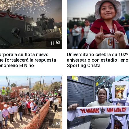
11
orpora a su flota nuevo
Universitario celebra su 102º
e fortalecerá la respuesta
aniversario con estadio lleno
fenómeno El Niño
Sporting Cristal
6