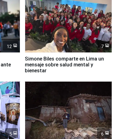
12
7
Simone Biles comparte en Lima un
 ante
mensaje sobre salud mental y
bienestar
5
6