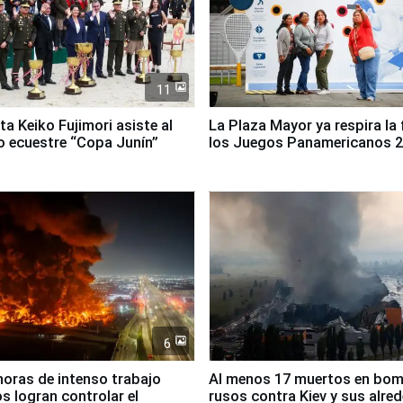
11
ta Keiko Fujimori asiste al
La Plaza Mayor ya respira la 
 ecuestre “Copa Junín”
los Juegos Panamericanos 
6
horas de intenso trabajo
Al menos 17 muertos en bo
 logran controlar el
rusos contra Kiev y sus alre