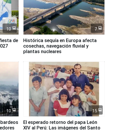
10
7
fiesta de
Histórica sequía en Europa afecta
2027
cosechas, navegación fluvial y
plantas nucleares
10
15
mbardeos
El esperado retorno del papa León
dedores
XIV al Perú: Las imágenes del Santo