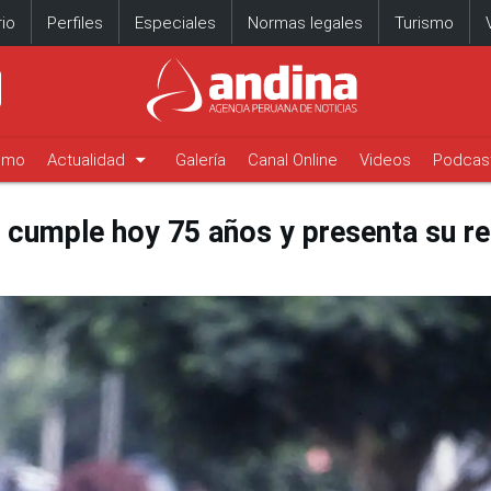
io
Perfiles
Especiales
Normas legales
Turismo
arrow_drop_down
timo
Actualidad
Galería
Canal Online
Videos
Podcas
ni cumple hoy 75 años y presenta su r