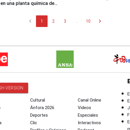
 en una planta química de
 de Chile
chevron_left
chevron_right
1
2
3
...
10
SH VERSION
E
Cultural
Canal Online
E
o
Ánfora 2026
Videos
J
F
Deportes
Especiales
E
a
Clic
Interactivos
m