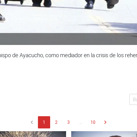
 obispo de Ayacucho, como mediador en la crisis de los reh
chevron_left
chevron_right
1
2
3
...
10