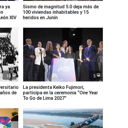
ra ya
Sismo de magnitud 5.0 deja más de
on
100 viviendas inhabitables y 15
León XIV
heridos en Junín
10
5
ersitario
La presidenta Keiko Fujimori,
 años de
participa en la ceremonia “One Year
To Go de Lima 2027”