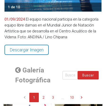
1 de 10
01/09/2024
El equipo nacional participa en la categoría
equipo libre damas en el Mundial Junior de Natación
Artística que se desarrolla en el Centro Acuático de la
Videna. Foto: ANDINA / Lino Chipana
Descargar Imagen
Galería
Buscar
Fotográfica
chevron_left
chevron_right
1
2
3
...
10