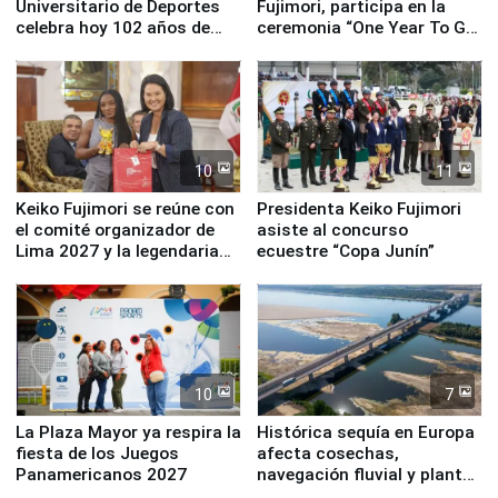
Universitario de Deportes
Fujimori, participa en la
celebra hoy 102 años de
ceremonia “One Year To Go
fundación
de Lima 2027”
10
11
Keiko Fujimori se reúne con
Presidenta Keiko Fujimori
el comité organizador de
asiste al concurso
Lima 2027 y la legendaria
ecuestre “Copa Junín”
Simone Biles
10
7
La Plaza Mayor ya respira la
Histórica sequía en Europa
fiesta de los Juegos
afecta cosechas,
Panamericanos 2027
navegación fluvial y plantas
nucleares