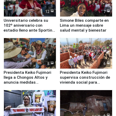
12
7
Universitario celebra su
Simone Biles comparte en
102º aniversario con
Lima un mensaje sobre
estadio lleno ante Sporting
salud mental y bienestar
Cristal
8
6
Presidenta Keiko Fujimori
Presidenta Keiko Fujimori
llega a Chongos Altos y
supervisa construcción de
anuncia medidas
vivienda social para
inmediatas en vivienda,
familias afectadas por
educación, salud y empleo
sismo en Junín
5
6