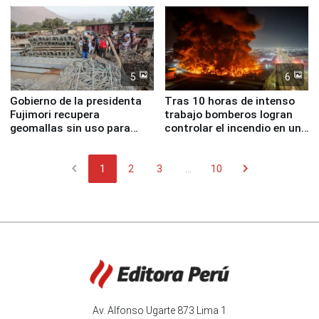
5
6
Gobierno de la presidenta
Tras 10 horas de intenso
Fujimori recupera
trabajo bomberos logran
geomallas sin uso para
controlar el incendio en una
proteger Santa Eulalia ante
planta química de Santiago
Fenómeno El Niño
de Chile
chevron_left
chevron_right
1
2
3
...
10
Av. Alfonso Ugarte 873 Lima 1