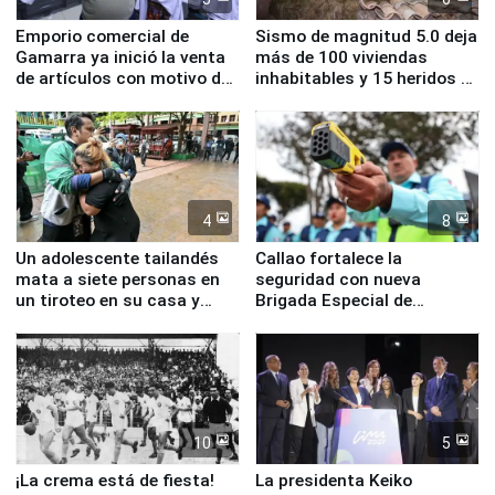
Emporio comercial de
Sismo de magnitud 5.0 deja
Gamarra ya inició la venta
más de 100 viviendas
de artículos con motivo de
inhabitables y 15 heridos en
la visita del papa León XIV
Junín
4
8
Un adolescente tailandés
Callao fortalece la
mata a siete personas en
seguridad con nueva
un tiroteo en su casa y
Brigada Especial de
escuela
Turismo y moderno
equipamiento para
Serenazgo
10
5
¡La crema está de fiesta!
La presidenta Keiko