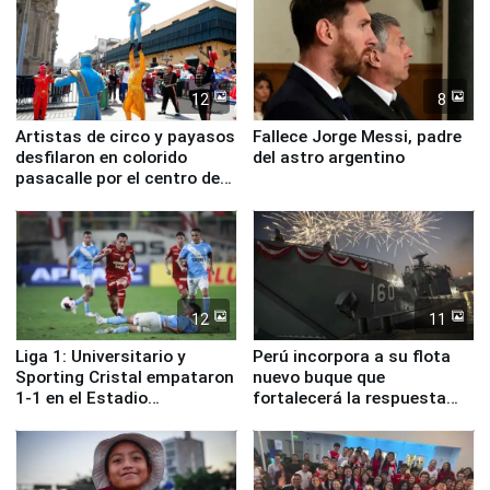
12
8
Artistas de circo y payasos
Fallece Jorge Messi, padre
desfilaron en colorido
del astro argentino
pasacalle por el centro de
Lima
12
11
Liga 1: Universitario y
Perú incorpora a su flota
Sporting Cristal empataron
nuevo buque que
1-1 en el Estadio
fortalecerá la respuesta
Monumental
ante el fenómeno El Niño