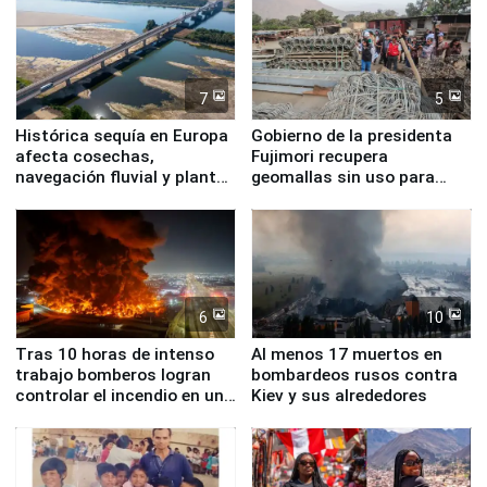
7
5
Histórica sequía en Europa
Gobierno de la presidenta
afecta cosechas,
Fujimori recupera
navegación fluvial y plantas
geomallas sin uso para
nucleares
proteger Santa Eulalia ante
Fenómeno El Niño
6
10
Tras 10 horas de intenso
Al menos 17 muertos en
trabajo bomberos logran
bombardeos rusos contra
controlar el incendio en una
Kiev y sus alrededores
planta química de Santiago
de Chile