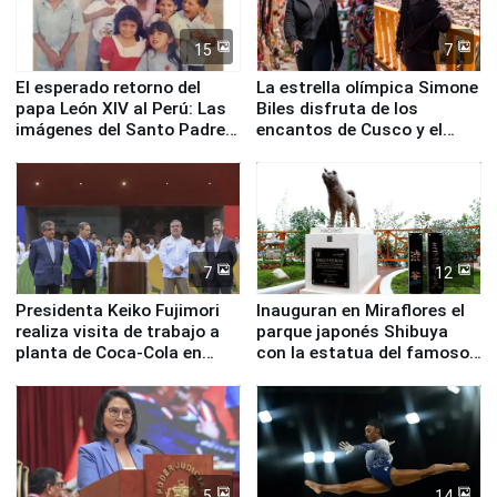
15
7
El esperado retorno del
La estrella olímpica Simone
papa León XIV al Perú: Las
Biles disfruta de los
imágenes del Santo Padre
encantos de Cusco y el
en su labor pastoral en
Valle Sagrado
nuestro país
7
12
Presidenta Keiko Fujimori
Inauguran en Miraflores el
realiza visita de trabajo a
parque japonés Shibuya
planta de Coca-Cola en
con la estatua del famoso
Pucusana
perro Hachiko
5
14