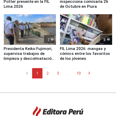
Potter presente en la FIL
inspecciona comisaría 26
Lima 2026
de Octubre en Piura
7
8
Presidenta Keiko Fujimori,
FIL Lima 2026: mangas y
supervisa trabajos de
cómics entre los favoritos
limpieza y descolmatación
de los jóvenes
en río Piura
chevron_left
chevron_right
1
2
3
...
10