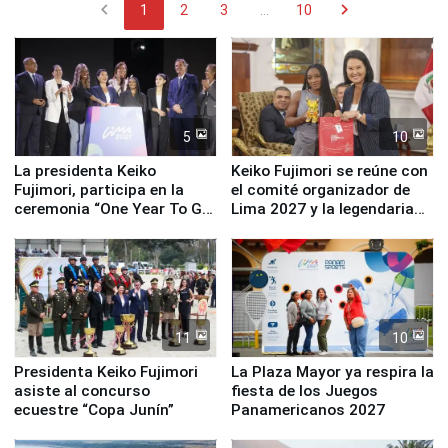
chevron_left
chevron_right
1
2
3
...
10
5
10
La presidenta Keiko
Keiko Fujimori se reúne con
Fujimori, participa en la
el comité organizador de
ceremonia “One Year To Go
Lima 2027 y la legendaria
de Lima 2027”
Simone Biles
11
10
Presidenta Keiko Fujimori
La Plaza Mayor ya respira la
asiste al concurso
fiesta de los Juegos
ecuestre “Copa Junín”
Panamericanos 2027