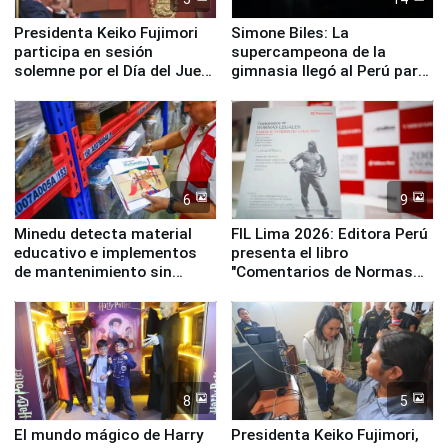
Presidenta Keiko Fujimori
Simone Biles: La
participa en sesión
supercampeona de la
solemne por el Día del Juez
gimnasia llegó al Perú para
y la Jueza
empezar cuenta regresiva a
Panamericanos Lima 2027
6
9
Minedu detecta material
FIL Lima 2026: Editora Perú
educativo e implementos
presenta el libro
de mantenimiento sin
"Comentarios de Normas
distribuir en almacenes de
Legales: Laboral Vl .
la UGEL 2
Derecho Colectivo"
8
5
El mundo mágico de Harry
Presidenta Keiko Fujimori,