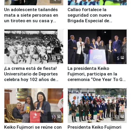
Un adolescente tailandés
Callao fortalece la
mata a siete personas en
seguridad con nueva
un tiroteo en su casa y
Brigada Especial de
escuela
Turismo y moderno
equipamiento para
Serenazgo
10
5
¡La crema está de fiesta!
La presidenta Keiko
Universitario de Deportes
Fujimori, participa en la
celebra hoy 102 años de
ceremonia “One Year To Go
fundación
de Lima 2027”
10
11
Keiko Fujimori se reúne con
Presidenta Keiko Fujimori