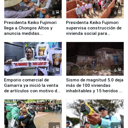
8
6
Presidenta Keiko Fujimori
Presidenta Keiko Fujimori
llega a Chongos Altos y
supervisa construcción de
anuncia medidas
vivienda social para
inmediatas en vivienda,
familias afectadas por
educación, salud y empleo
sismo en Junín
5
6
Emporio comercial de
Sismo de magnitud 5.0 deja
Gamarra ya inició la venta
más de 100 viviendas
de artículos con motivo de
inhabitables y 15 heridos en
la visita del papa León XIV
Junín
4
8