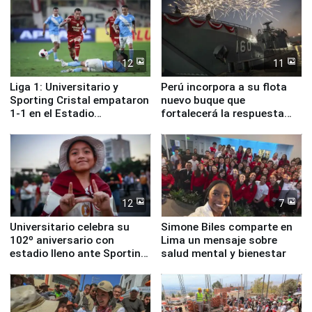
12
11
Liga 1: Universitario y
Perú incorpora a su flota
Sporting Cristal empataron
nuevo buque que
1-1 en el Estadio
fortalecerá la respuesta
Monumental
ante el fenómeno El Niño
12
7
Universitario celebra su
Simone Biles comparte en
102º aniversario con
Lima un mensaje sobre
estadio lleno ante Sporting
salud mental y bienestar
Cristal