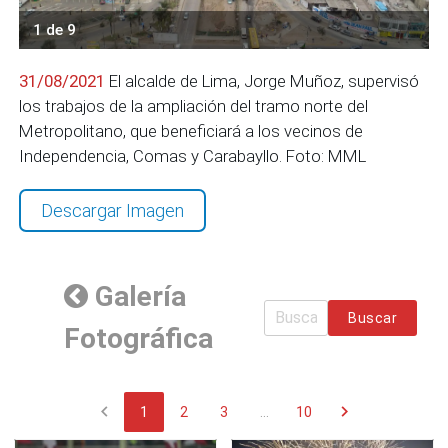
1 de 9
31/08/2021
El alcalde de Lima, Jorge Muñoz, supervisó
los trabajos de la ampliación del tramo norte del
Metropolitano, que beneficiará a los vecinos de
Independencia, Comas y Carabayllo. Foto: MML
Descargar Imagen
Galería
Buscar
Fotográfica
chevron_left
chevron_right
1
2
3
...
10