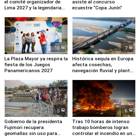
el comité organizador de
asiste al concurso
Lima 2027 y la legendaria
ecuestre “Copa Junín”
Simone Biles
10
7
La Plaza Mayor ya respira la
Histórica sequía en Europa
fiesta de los Juegos
afecta cosechas,
Panamericanos 2027
navegación fluvial y plantas
nucleares
5
6
Gobierno de la presidenta
Tras 10 horas de intenso
Fujimori recupera
trabajo bomberos logran
geomallas sin uso para
controlar el incendio en una
proteger Santa Eulalia ante
planta química de Santiago