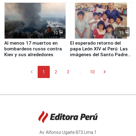
Fenómeno El Niño
de Chile
10
15
Al menos 17 muertos en
El esperado retorno del
bombardeos rusos contra
papa León XIV al Perú: Las
Kiev y sus alrededores
imágenes del Santo Padre
en su labor pastoral en
nuestro país
chevron_left
chevron_right
1
2
3
...
10
Av. Alfonso Ugarte 873 Lima 1