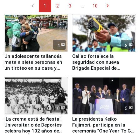
chevron_left
chevron_right
1
2
3
...
10
4
8
Un adolescente tailandés
Callao fortalece la
mata a siete personas en
seguridad con nueva
un tiroteo en su casa y
Brigada Especial de
escuela
Turismo y moderno
equipamiento para
Serenazgo
10
5
¡La crema está de fiesta!
La presidenta Keiko
Universitario de Deportes
Fujimori, participa en la
celebra hoy 102 años de
ceremonia “One Year To Go
fundación
de Lima 2027”