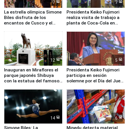
7
7
La estrella olímpica Simone
Presidenta Keiko Fujimori
Biles disfruta de los
realiza visita de trabajo a
encantos de Cusco y el
planta de Coca-Cola en
Valle Sagrado
Pucusana
12
5
Inauguran en Miraflores el
Presidenta Keiko Fujimori
parque japonés Shibuya
participa en sesión
con la estatua del famoso
solemne por el Día del Juez
perro Hachiko
y la Jueza
14
6
Simone Biles: La
Minedu detecta material