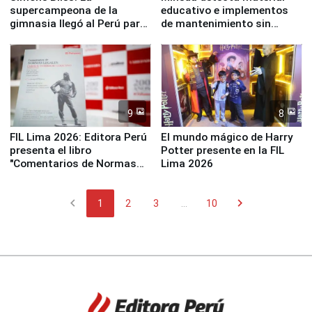
supercampeona de la
educativo e implementos
gimnasia llegó al Perú para
de mantenimiento sin
empezar cuenta regresiva a
distribuir en almacenes de
Panamericanos Lima 2027
la UGEL 2
9
8
FIL Lima 2026: Editora Perú
El mundo mágico de Harry
presenta el libro
Potter presente en la FIL
"Comentarios de Normas
Lima 2026
Legales: Laboral Vl .
Derecho Colectivo"
chevron_left
chevron_right
1
2
3
...
10