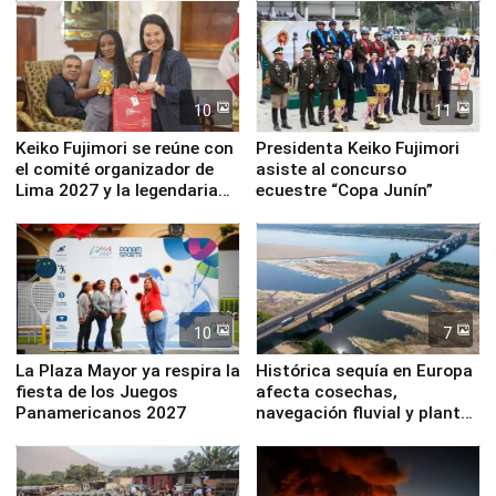
10
11
Keiko Fujimori se reúne con
Presidenta Keiko Fujimori
el comité organizador de
asiste al concurso
Lima 2027 y la legendaria
ecuestre “Copa Junín”
Simone Biles
10
7
La Plaza Mayor ya respira la
Histórica sequía en Europa
fiesta de los Juegos
afecta cosechas,
Panamericanos 2027
navegación fluvial y plantas
nucleares