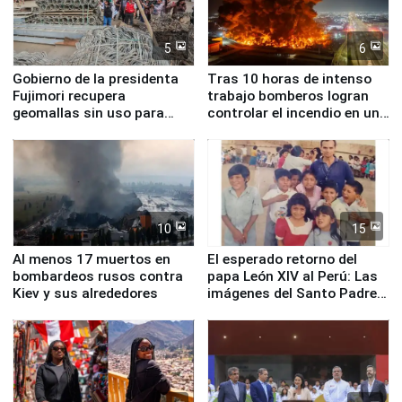
5
6
Gobierno de la presidenta
Tras 10 horas de intenso
Fujimori recupera
trabajo bomberos logran
geomallas sin uso para
controlar el incendio en una
proteger Santa Eulalia ante
planta química de Santiago
Fenómeno El Niño
de Chile
10
15
Al menos 17 muertos en
El esperado retorno del
bombardeos rusos contra
papa León XIV al Perú: Las
Kiev y sus alrededores
imágenes del Santo Padre
en su labor pastoral en
nuestro país