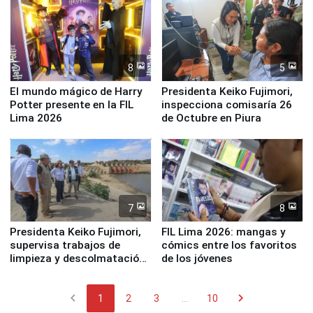
la UGEL 2
Derecho Colectivo"
8
5
El mundo mágico de Harry
Presidenta Keiko Fujimori,
Potter presente en la FIL
inspecciona comisaría 26
Lima 2026
de Octubre en Piura
7
8
Presidenta Keiko Fujimori,
FIL Lima 2026: mangas y
supervisa trabajos de
cómics entre los favoritos
limpieza y descolmatación
de los jóvenes
en río Piura
chevron_left
chevron_right
1
2
3
...
10