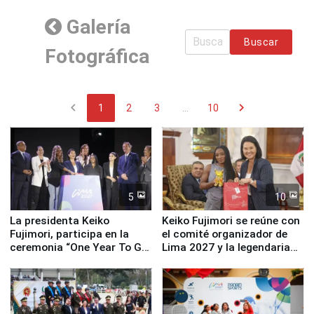
Galería
Buscar
Fotográfica
chevron_left
chevron_right
1
2
3
...
10
5
10
La presidenta Keiko
Keiko Fujimori se reúne con
Fujimori, participa en la
el comité organizador de
ceremonia “One Year To Go
Lima 2027 y la legendaria
de Lima 2027”
Simone Biles