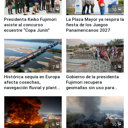
11
10
Presidenta Keiko Fujimori
La Plaza Mayor ya respira la
asiste al concurso
fiesta de los Juegos
ecuestre “Copa Junín”
Panamericanos 2027
7
5
Histórica sequía en Europa
Gobierno de la presidenta
afecta cosechas,
Fujimori recupera
navegación fluvial y plantas
geomallas sin uso para
nucleares
proteger Santa Eulalia ante
Fenómeno El Niño
6
10