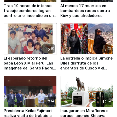
Tras 10 horas de intenso
Al menos 17 muertos en
trabajo bomberos logran
bombardeos rusos contra
controlar el incendio en una
Kiev y sus alrededores
planta química de Santiago
de Chile
15
7
El esperado retorno del
La estrella olímpica Simone
papa León XIV al Perú: Las
Biles disfruta de los
imágenes del Santo Padre
encantos de Cusco y el
en su labor pastoral en
Valle Sagrado
nuestro país
7
12
Presidenta Keiko Fujimori
Inauguran en Miraflores el
realiza visita de trabajo a
parque japonés Shibuya