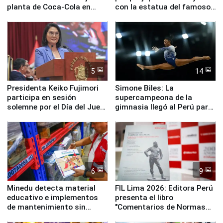
planta de Coca-Cola en
con la estatua del famoso
Pucusana
perro Hachiko
5
14
Presidenta Keiko Fujimori
Simone Biles: La
participa en sesión
supercampeona de la
solemne por el Día del Juez
gimnasia llegó al Perú para
y la Jueza
empezar cuenta regresiva a
Panamericanos Lima 2027
6
9
Minedu detecta material
FIL Lima 2026: Editora Perú
educativo e implementos
presenta el libro
de mantenimiento sin
"Comentarios de Normas
distribuir en almacenes de
Legales: Laboral Vl .