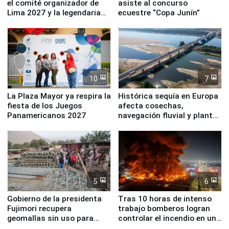
el comité organizador de
asiste al concurso
Lima 2027 y la legendaria
ecuestre “Copa Junín”
Simone Biles
10
7
La Plaza Mayor ya respira la
Histórica sequía en Europa
fiesta de los Juegos
afecta cosechas,
Panamericanos 2027
navegación fluvial y plantas
nucleares
5
6
Gobierno de la presidenta
Tras 10 horas de intenso
Fujimori recupera
trabajo bomberos logran
geomallas sin uso para
controlar el incendio en una
proteger Santa Eulalia ante
planta química de Santiago