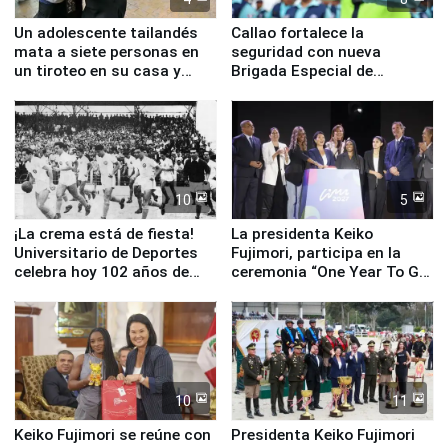
Un adolescente tailandés
Callao fortalece la
mata a siete personas en
seguridad con nueva
un tiroteo en su casa y
Brigada Especial de
escuela
Turismo y moderno
equipamiento para
Serenazgo
10
5
¡La crema está de fiesta!
La presidenta Keiko
Universitario de Deportes
Fujimori, participa en la
celebra hoy 102 años de
ceremonia “One Year To Go
fundación
de Lima 2027”
10
11
Keiko Fujimori se reúne con
Presidenta Keiko Fujimori