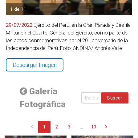
1 de 11
29/07/2022
Ejército del Perú, en la Gran Parada y Desfile
Militar en el Cuartel General del Ejército, como parte de
los actos conmemorativos por el 201 aniversario de la
Independencia del Perú. Foto: ANDINA/ Andrés Valle
Descargar Imagen
Galería
Buscar
Fotográfica
chevron_left
chevron_right
1
2
3
...
10