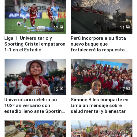
12
11
Liga 1: Universitario y
Perú incorpora a su flota
Sporting Cristal empataron
nuevo buque que
1-1 en el Estadio
fortalecerá la respuesta
Monumental
ante el fenómeno El Niño
12
7
Universitario celebra su
Simone Biles comparte en
102º aniversario con
Lima un mensaje sobre
estadio lleno ante Sporting
salud mental y bienestar
Cristal