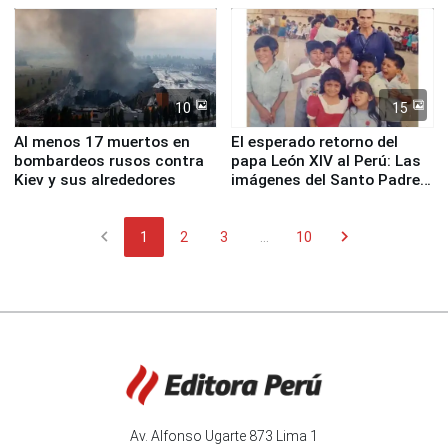
Fenómeno El Niño
de Chile
10
15
Al menos 17 muertos en
El esperado retorno del
bombardeos rusos contra
papa León XIV al Perú: Las
Kiev y sus alrededores
imágenes del Santo Padre
en su labor pastoral en
nuestro país
chevron_left
chevron_right
1
2
3
...
10
Av. Alfonso Ugarte 873 Lima 1