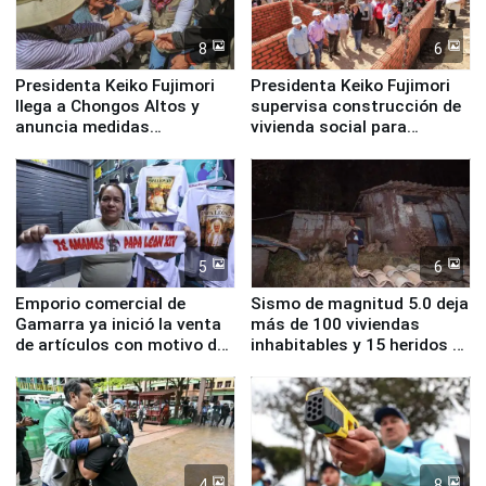
8
6
Presidenta Keiko Fujimori
Presidenta Keiko Fujimori
llega a Chongos Altos y
supervisa construcción de
anuncia medidas
vivienda social para
inmediatas en vivienda,
familias afectadas por
educación, salud y empleo
sismo en Junín
5
6
Emporio comercial de
Sismo de magnitud 5.0 deja
Gamarra ya inició la venta
más de 100 viviendas
de artículos con motivo de
inhabitables y 15 heridos en
la visita del papa León XIV
Junín
4
8