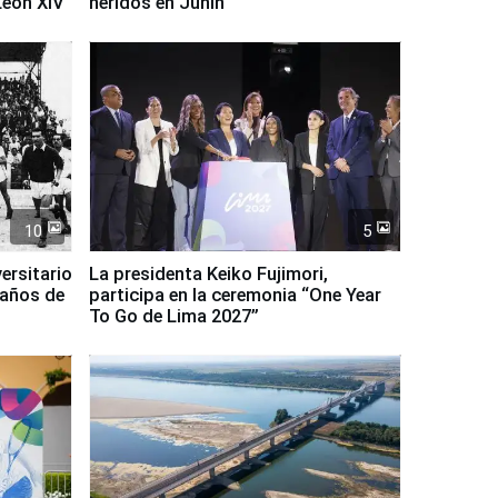
León XIV
heridos en Junín
10
5
ersitario
La presidenta Keiko Fujimori,
 años de
participa en la ceremonia “One Year
To Go de Lima 2027”