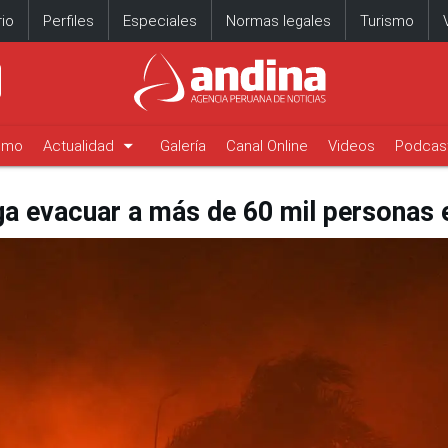
io
Perfiles
Especiales
Normas legales
Turismo
arrow_drop_down
timo
Actualidad
Galería
Canal Online
Videos
Podcas
ga evacuar a más de 60 mil personas e