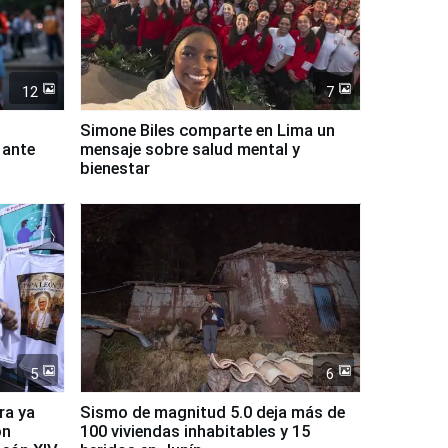
12
7
Simone Biles comparte en Lima un
 ante
mensaje sobre salud mental y
bienestar
5
6
ra ya
Sismo de magnitud 5.0 deja más de
on
100 viviendas inhabitables y 15