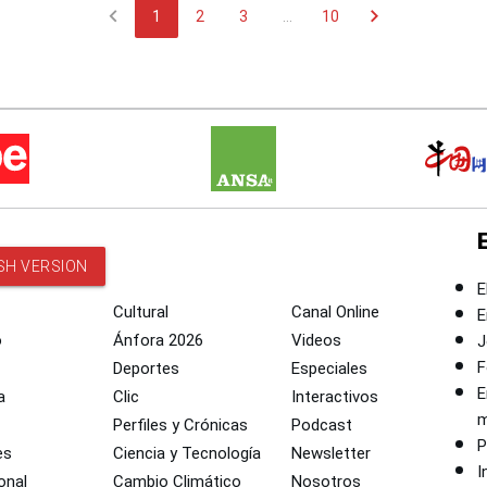
chevron_left
chevron_right
1
2
3
...
10
SH VERSION
E
Cultural
Canal Online
E
o
Ánfora 2026
Videos
J
F
Deportes
Especiales
E
a
Clic
Interactivos
m
Perfiles y Crónicas
Podcast
P
es
Ciencia y Tecnología
Newsletter
I
onal
Cambio Climático
Nosotros