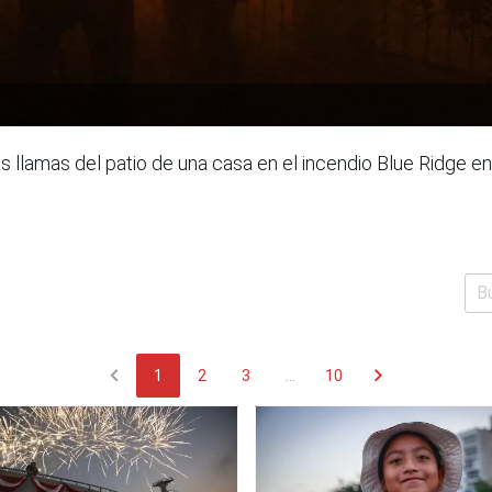
llamas del patio de una casa en el incendio Blue Ridge en 
chevron_left
chevron_right
1
2
3
...
10