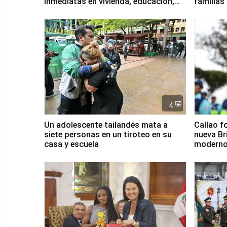
inmediatas en vivienda, educación,
familias
salud y empleo
Junín
4
Un adolescente tailandés mata a
Callao f
siete personas en un tiroteo en su
nueva Br
casa y escuela
moderno
Serenaz