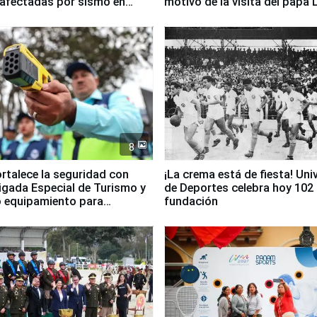
 afectadas por sismo en
motivo de la visita del papa 
8
ortalece la seguridad con
¡La crema está de fiesta! Univ
igada Especial de Turismo y
de Deportes celebra hoy 102
 equipamiento para
fundación
go