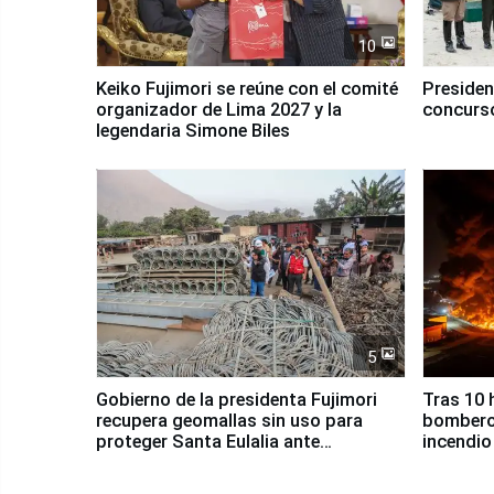
10
Keiko Fujimori se reúne con el comité
Presiden
organizador de Lima 2027 y la
concurso
legendaria Simone Biles
5
Gobierno de la presidenta Fujimori
Tras 10 
recupera geomallas sin uso para
bomberos
proteger Santa Eulalia ante
incendio
Fenómeno El Niño
Santiago