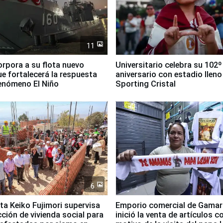
11
orpora a su flota nuevo
Universitario celebra su 102º
e fortalecerá la respuesta
aniversario con estadio lleno
fenómeno El Niño
Sporting Cristal
6
ta Keiko Fujimori supervisa
Emporio comercial de Gamar
ción de vivienda social para
inició la venta de artículos c