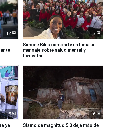
12
7
Simone Biles comparte en Lima un
 ante
mensaje sobre salud mental y
bienestar
5
6
ra ya
Sismo de magnitud 5.0 deja más de