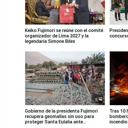
10
Keiko Fujimori se reúne con el comité
Presiden
organizador de Lima 2027 y la
concurso
legendaria Simone Biles
5
Gobierno de la presidenta Fujimori
Tras 10 
recupera geomallas sin uso para
bomberos
proteger Santa Eulalia ante
incendio
Fenómeno El Niño
Santiago