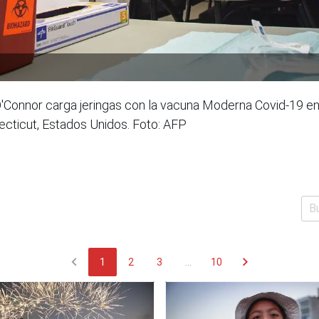
O'Connor carga jeringas con la vacuna Moderna Covid-19 e
necticut, Estados Unidos. Foto: AFP
chevron_left
chevron_right
1
2
3
...
10