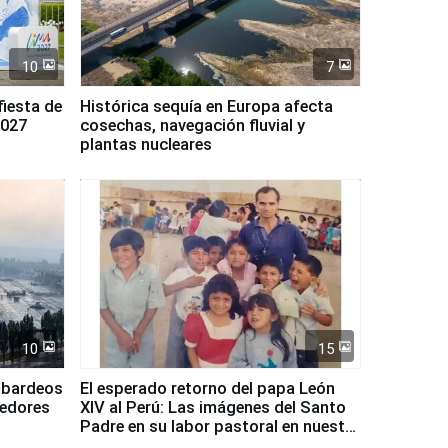
10
7
fiesta de
Histórica sequía en Europa afecta
2027
cosechas, navegación fluvial y
plantas nucleares
10
15
mbardeos
El esperado retorno del papa León
dedores
XIV al Perú: Las imágenes del Santo
Padre en su labor pastoral en nuestro
país