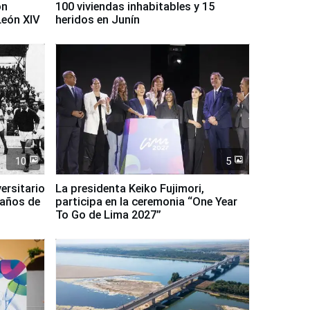
on
100 viviendas inhabitables y 15
León XIV
heridos en Junín
10
5
ersitario
La presidenta Keiko Fujimori,
 años de
participa en la ceremonia “One Year
To Go de Lima 2027”