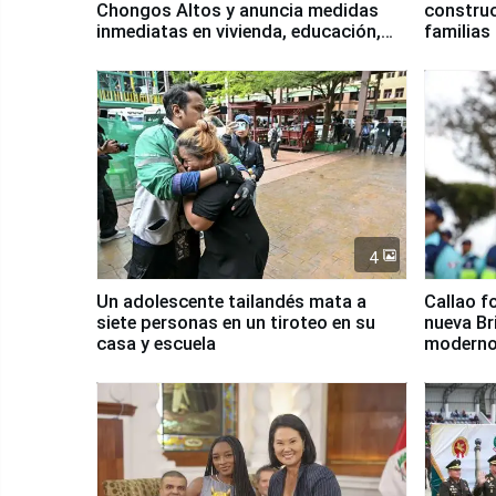
Chongos Altos y anuncia medidas
construc
inmediatas en vivienda, educación,
familias
salud y empleo
Junín
4
Un adolescente tailandés mata a
Callao f
siete personas en un tiroteo en su
nueva Br
casa y escuela
moderno
Serenaz