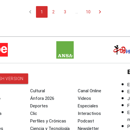
chevron_left
chevron_right
1
2
3
...
10
SH VERSION
E
Cultural
Canal Online
E
o
Ánfora 2026
Videos
J
F
Deportes
Especiales
E
a
Clic
Interactivos
m
Perfiles y Crónicas
Podcast
P
es
Ciencia y Tecnología
Newsletter