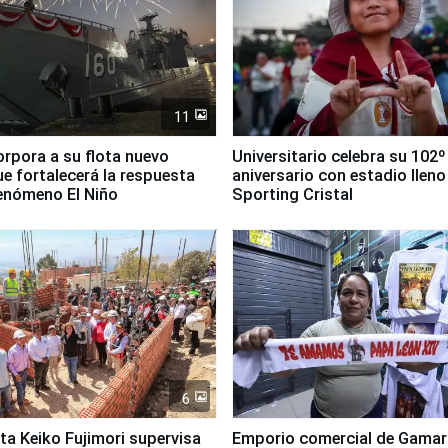
11
orpora a su flota nuevo
Universitario celebra su 102º
e fortalecerá la respuesta
aniversario con estadio lleno
fenómeno El Niño
Sporting Cristal
6
ta Keiko Fujimori supervisa
Emporio comercial de Gamar