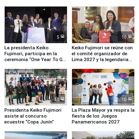
Turismo y moderno
fundación
equipamiento para
Serenazgo
5
10
La presidenta Keiko
Keiko Fujimori se reúne con
Fujimori, participa en la
el comité organizador de
ceremonia “One Year To Go
Lima 2027 y la legendaria
de Lima 2027”
Simone Biles
11
10
Presidenta Keiko Fujimori
La Plaza Mayor ya respira la
asiste al concurso
fiesta de los Juegos
ecuestre “Copa Junín”
Panamericanos 2027