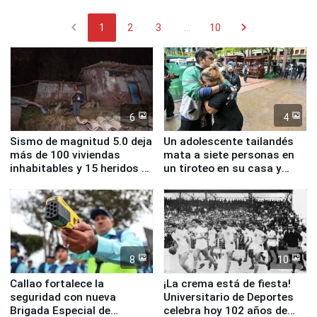
chevron_left
chevron_right
1
2
3
...
10
6
4
Sismo de magnitud 5.0 deja
Un adolescente tailandés
más de 100 viviendas
mata a siete personas en
inhabitables y 15 heridos en
un tiroteo en su casa y
Junín
escuela
8
10
Callao fortalece la
¡La crema está de fiesta!
seguridad con nueva
Universitario de Deportes
Brigada Especial de
celebra hoy 102 años de