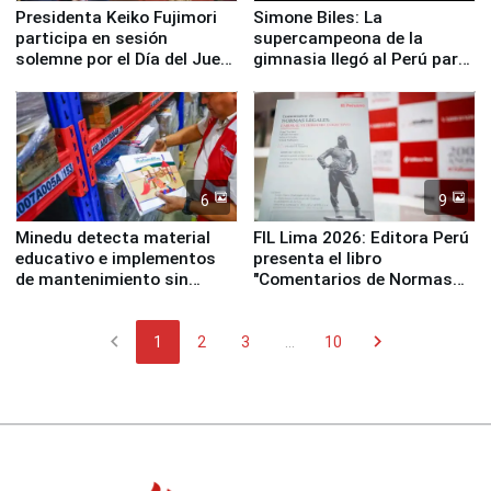
Presidenta Keiko Fujimori
Simone Biles: La
participa en sesión
supercampeona de la
solemne por el Día del Juez
gimnasia llegó al Perú para
y la Jueza
empezar cuenta regresiva a
Panamericanos Lima 2027
6
9
Minedu detecta material
FIL Lima 2026: Editora Perú
educativo e implementos
presenta el libro
de mantenimiento sin
"Comentarios de Normas
distribuir en almacenes de
Legales: Laboral Vl .
la UGEL 2
Derecho Colectivo"
chevron_left
chevron_right
1
2
3
...
10