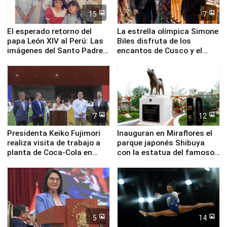
15
7
El esperado retorno del
La estrella olímpica Simone
papa León XIV al Perú: Las
Biles disfruta de los
imágenes del Santo Padre
encantos de Cusco y el
en su labor pastoral en
Valle Sagrado
nuestro país
7
12
Presidenta Keiko Fujimori
Inauguran en Miraflores el
realiza visita de trabajo a
parque japonés Shibuya
planta de Coca-Cola en
con la estatua del famoso
Pucusana
perro Hachiko
5
14