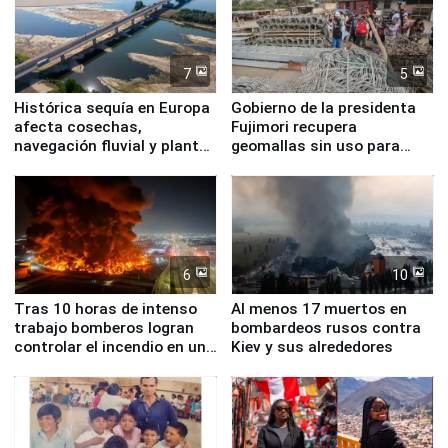
7
5
Histórica sequía en Europa
Gobierno de la presidenta
afecta cosechas,
Fujimori recupera
navegación fluvial y plantas
geomallas sin uso para
nucleares
proteger Santa Eulalia ante
Fenómeno El Niño
6
10
Tras 10 horas de intenso
Al menos 17 muertos en
trabajo bomberos logran
bombardeos rusos contra
controlar el incendio en una
Kiev y sus alrededores
planta química de Santiago
de Chile