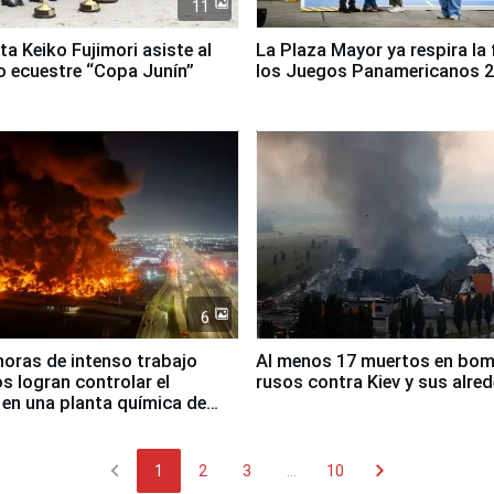
11
ta Keiko Fujimori asiste al
La Plaza Mayor ya respira la 
 ecuestre “Copa Junín”
los Juegos Panamericanos 
6
horas de intenso trabajo
Al menos 17 muertos en bo
 logran controlar el
rusos contra Kiev y sus alre
 en una planta química de
 de Chile
chevron_left
chevron_right
1
2
3
...
10