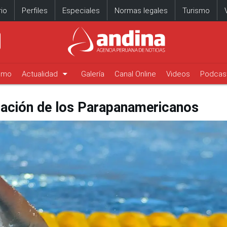
io
Perfiles
Especiales
Normas legales
Turismo
arrow_drop_down
timo
Actualidad
Galería
Canal Online
Videos
Podcas
atación de los Parapanamericanos