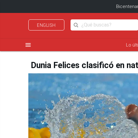
Bicentenar
ENGLISH
menu
Lo úl
Dunia Felices clasificó en n