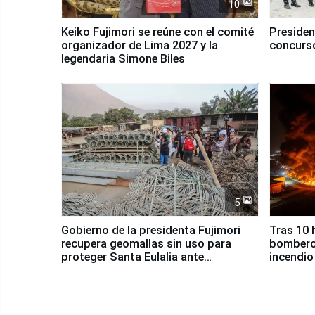
10
Keiko Fujimori se reúne con el comité
Presiden
organizador de Lima 2027 y la
concurso
legendaria Simone Biles
5
Gobierno de la presidenta Fujimori
Tras 10 
recupera geomallas sin uso para
bomberos
proteger Santa Eulalia ante
incendio
Fenómeno El Niño
Santiago