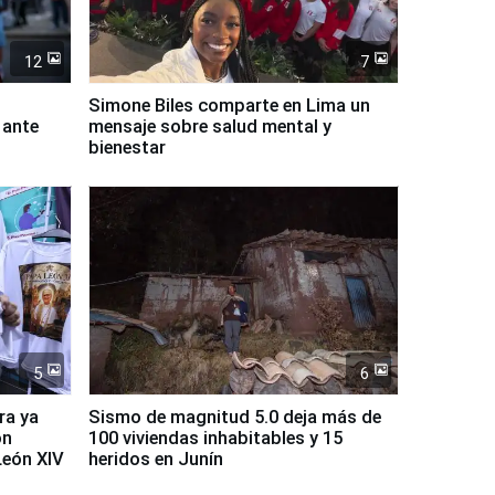
12
7
Simone Biles comparte en Lima un
 ante
mensaje sobre salud mental y
bienestar
5
6
ra ya
Sismo de magnitud 5.0 deja más de
on
100 viviendas inhabitables y 15
León XIV
heridos en Junín