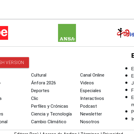
SH VERSION
E
Cultural
Canal Online
E
o
Ánfora 2026
Videos
J
F
Deportes
Especiales
E
a
Clic
Interactivos
m
Perfiles y Crónicas
Podcast
P
es
Ciencia y Tecnología
Newsletter
I
onal
Cambio Climático
Nosotros