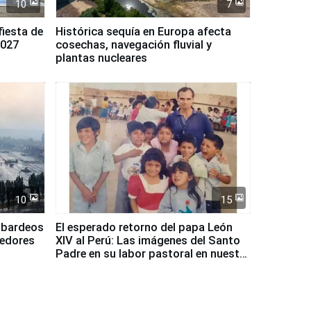
10
7
fiesta de
Histórica sequía en Europa afecta
2027
cosechas, navegación fluvial y
plantas nucleares
10
15
mbardeos
El esperado retorno del papa León
dedores
XIV al Perú: Las imágenes del Santo
Padre en su labor pastoral en nuestro
país