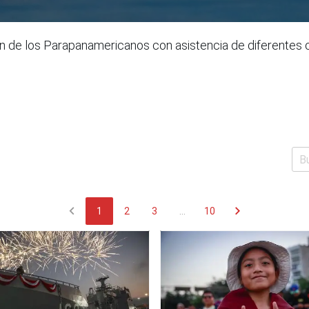
ión de los Parapanamericanos con asistencia de diferentes
chevron_left
chevron_right
1
2
3
...
10