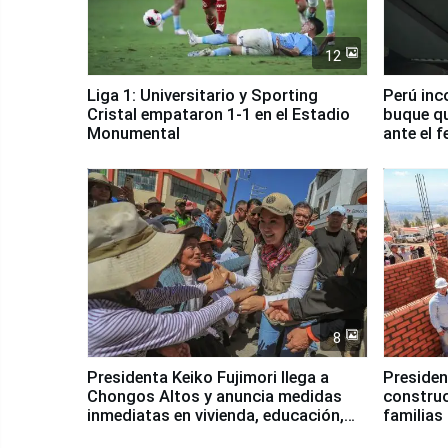
12
Liga 1: Universitario y Sporting
Perú inc
Cristal empataron 1-1 en el Estadio
buque qu
Monumental
ante el 
8
Presidenta Keiko Fujimori llega a
Presiden
Chongos Altos y anuncia medidas
construc
inmediatas en vivienda, educación,
familias
salud y empleo
Junín