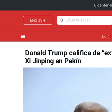
Bicentenar
ENGLISH
menu
Lo úl
Donald Trump califica de “e
Xi Jinping en Pekín