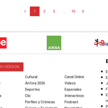
chevron_left
chevron_right
1
2
3
...
10
SH VERSION
E
Cultural
Canal Online
E
o
Ánfora 2026
Videos
J
F
Deportes
Especiales
E
a
Clic
Interactivos
m
Perfiles y Crónicas
Podcast
P