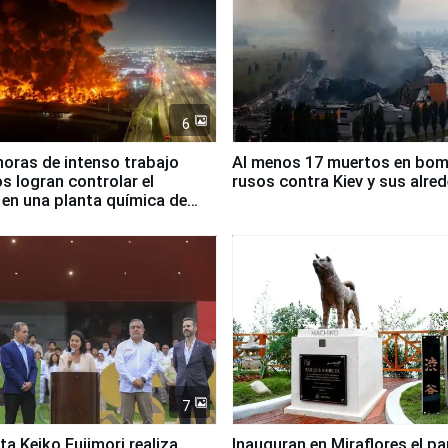
6
horas de intenso trabajo
Al menos 17 muertos en bo
 logran controlar el
rusos contra Kiev y sus alre
 en una planta química de
 de Chile
7
ta Keiko Fujimori realiza
Inauguran en Miraflores el p