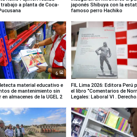
e trabajo a planta de Coca-
japonés Shibuya con la estat
 Pucusana
famoso perro Hachiko
6
etecta material educativo e
FIL Lima 2026: Editora Perú 
ntos de mantenimiento sin
el libro "Comentarios de No
ir en almacenes de la UGEL 2
Legales: Laboral Vl . Derecho
Colectivo"