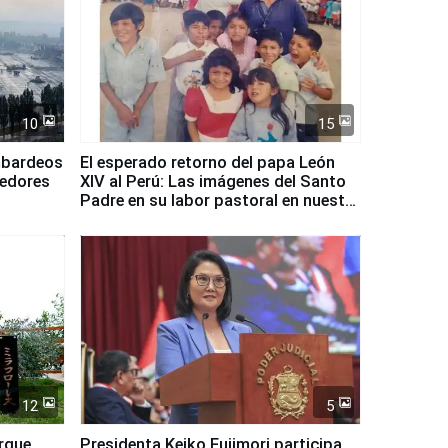
10
15
mbardeos
El esperado retorno del papa León
dedores
XIV al Perú: Las imágenes del Santo
Padre en su labor pastoral en nuestro
país
12
5
arque
Presidenta Keiko Fujimori participa