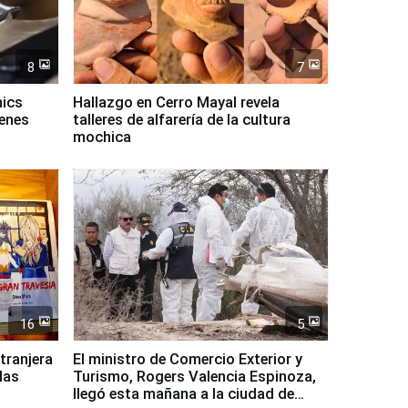
8
7
mics
Hallazgo en Cerro Mayal revela
venes
talleres de alfarería de la cultura
mochica
16
5
xtranjera
El ministro de Comercio Exterior y
las
Turismo, Rogers Valencia Espinoza,
llegó esta mañana a la ciudad de