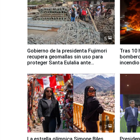
5
Gobierno de la presidenta Fujimori
Tras 10 
recupera geomallas sin uso para
bomberos
proteger Santa Eulalia ante
incendio
Fenómeno El Niño
Santiago
7
La estrella olímpica Simone Biles
Presiden