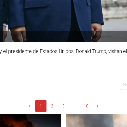
, y el presidente de Estados Unidos, Donald Trump, visitan e
chevron_left
chevron_right
1
2
3
...
10