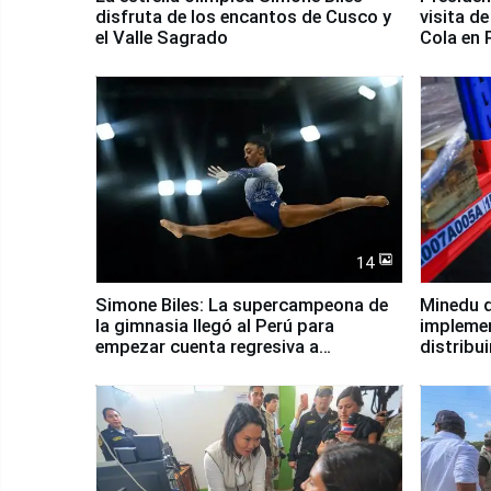
disfruta de los encantos de Cusco y
visita d
el Valle Sagrado
Cola en
14
Simone Biles: La supercampeona de
Minedu d
la gimnasia llegó al Perú para
impleme
empezar cuenta regresiva a
distribu
Panamericanos Lima 2027