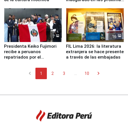
semanas
7
16
Presidenta Keiko Fujimori
FIL Lima 2026: la literatura
recibe a peruanos
extranjera se hace presente
repatriados por el
a través de las embajadas
terremoto en Venezuela
chevron_left
chevron_right
1
2
3
...
10