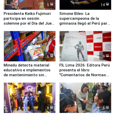
5
14
Presidenta Keiko Fujimori
Simone Biles: La
participa en sesión
supercampeona de la
solemne por el Día del Juez
gimnasia llegó al Perú para
y la Jueza
empezar cuenta regresiva a
Panamericanos Lima 2027
6
9
Minedu detecta material
FIL Lima 2026: Editora Perú
educativo e implementos
presenta el libro
de mantenimiento sin
"Comentarios de Normas
distribuir en almacenes de
Legales: Laboral Vl .
la UGEL 2
Derecho Colectivo"
8
5