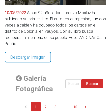
10/05/2022
A sus 92 años, don Lorenzo Mariluz ha
publicado su primer libro. El autor es campesino, fue dos
veces alcalde y ha ocupado todos los cargos en el
distrito de Colonia, en Yauyos. Con su libro busca
recuperar la memoria de su pueblo. Foto: ANDINA/ Carla
Patiño
Descargar Imagen
Galería
Buscar
Fotográfica
chevron_left
chevron_right
1
2
3
...
10