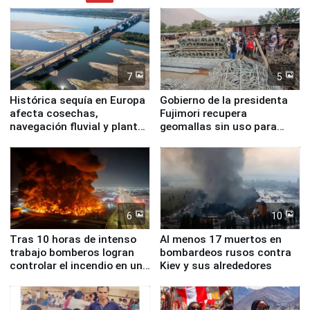
7
5
Histórica sequía en Europa
Gobierno de la presidenta
afecta cosechas,
Fujimori recupera
navegación fluvial y plantas
geomallas sin uso para
nucleares
proteger Santa Eulalia ante
Fenómeno El Niño
6
10
Tras 10 horas de intenso
Al menos 17 muertos en
trabajo bomberos logran
bombardeos rusos contra
controlar el incendio en una
Kiev y sus alrededores
planta química de Santiago
de Chile