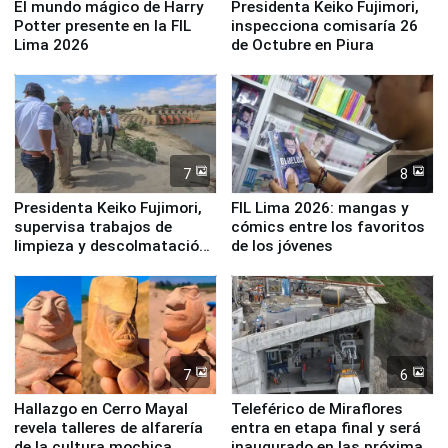
El mundo mágico de Harry
Presidenta Keiko Fujimori,
Potter presente en la FIL
inspecciona comisaría 26
Lima 2026
de Octubre en Piura
7
8
Presidenta Keiko Fujimori,
FIL Lima 2026: mangas y
supervisa trabajos de
cómics entre los favoritos
limpieza y descolmatación
de los jóvenes
en río Piura
7
6
Hallazgo en Cerro Mayal
Teleférico de Miraflores
revela talleres de alfarería
entra en etapa final y será
de la cultura mochica
inaugurado en las próximas