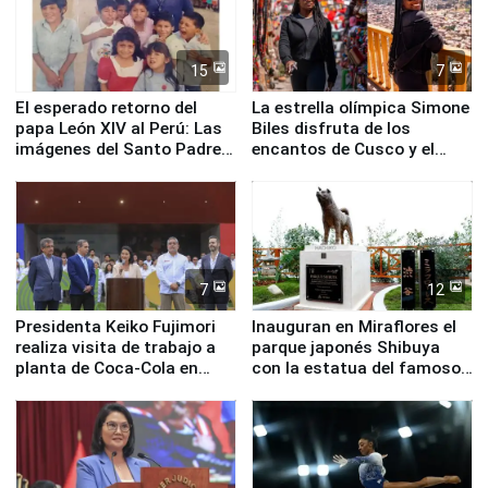
15
7
El esperado retorno del
La estrella olímpica Simone
papa León XIV al Perú: Las
Biles disfruta de los
imágenes del Santo Padre
encantos de Cusco y el
en su labor pastoral en
Valle Sagrado
nuestro país
7
12
Presidenta Keiko Fujimori
Inauguran en Miraflores el
realiza visita de trabajo a
parque japonés Shibuya
planta de Coca-Cola en
con la estatua del famoso
Pucusana
perro Hachiko