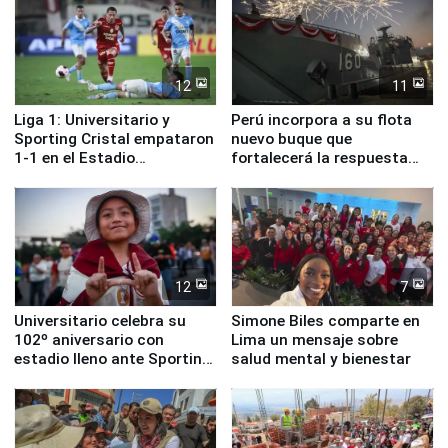
12
11
Liga 1: Universitario y
Perú incorpora a su flota
Sporting Cristal empataron
nuevo buque que
1-1 en el Estadio
fortalecerá la respuesta
Monumental
ante el fenómeno El Niño
12
7
Universitario celebra su
Simone Biles comparte en
102º aniversario con
Lima un mensaje sobre
estadio lleno ante Sporting
salud mental y bienestar
Cristal