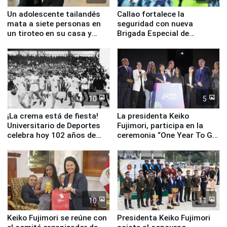
Un adolescente tailandés
Callao fortalece la
mata a siete personas en
seguridad con nueva
un tiroteo en su casa y
Brigada Especial de
escuela
Turismo y moderno
equipamiento para
Serenazgo
10
5
¡La crema está de fiesta!
La presidenta Keiko
Universitario de Deportes
Fujimori, participa en la
celebra hoy 102 años de
ceremonia “One Year To Go
fundación
de Lima 2027”
10
11
Keiko Fujimori se reúne con
Presidenta Keiko Fujimori