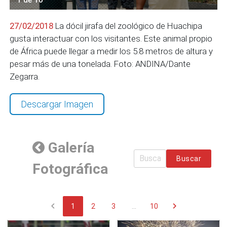
27/02/2018
La dócil jirafa del zoológico de Huachipa
gusta interactuar con los visitantes. Este animal propio
de África puede llegar a medir los 5.8 metros de altura y
pesar más de una tonelada. Foto: ANDINA/Dante
Zegarra.
Descargar Imagen
Galería
Buscar
Fotográfica
chevron_left
chevron_right
1
2
3
...
10