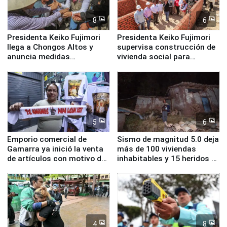
8
6
Presidenta Keiko Fujimori
Presidenta Keiko Fujimori
llega a Chongos Altos y
supervisa construcción de
anuncia medidas
vivienda social para
inmediatas en vivienda,
familias afectadas por
educación, salud y empleo
sismo en Junín
5
6
Emporio comercial de
Sismo de magnitud 5.0 deja
Gamarra ya inició la venta
más de 100 viviendas
de artículos con motivo de
inhabitables y 15 heridos en
la visita del papa León XIV
Junín
4
8