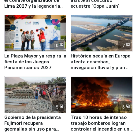
el comité organizador de
asiste al concurso
Lima 2027 y la legendaria
ecuestre “Copa Junín”
Simone Biles
10
7
La Plaza Mayor ya respira la
Histórica sequía en Europa
fiesta de los Juegos
afecta cosechas,
Panamericanos 2027
navegación fluvial y plantas
nucleares
5
6
Gobierno de la presidenta
Tras 10 horas de intenso
Fujimori recupera
trabajo bomberos logran
geomallas sin uso para
controlar el incendio en una
proteger Santa Eulalia ante
planta química de Santiago