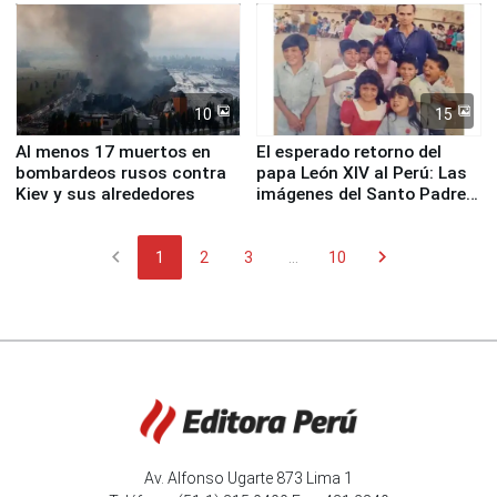
Fenómeno El Niño
de Chile
10
15
Al menos 17 muertos en
El esperado retorno del
bombardeos rusos contra
papa León XIV al Perú: Las
Kiev y sus alrededores
imágenes del Santo Padre
en su labor pastoral en
nuestro país
chevron_left
chevron_right
1
2
3
...
10
Av. Alfonso Ugarte 873 Lima 1