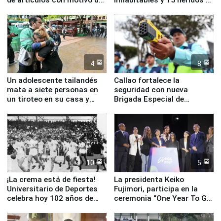
la visita del papa León XIV
Junín
4
8
Un adolescente tailandés
Callao fortalece la
mata a siete personas en
seguridad con nueva
un tiroteo en su casa y
Brigada Especial de
escuela
Turismo y moderno
equipamiento para
Serenazgo
10
5
¡La crema está de fiesta!
La presidenta Keiko
Universitario de Deportes
Fujimori, participa en la
celebra hoy 102 años de
ceremonia “One Year To Go
fundación
de Lima 2027”