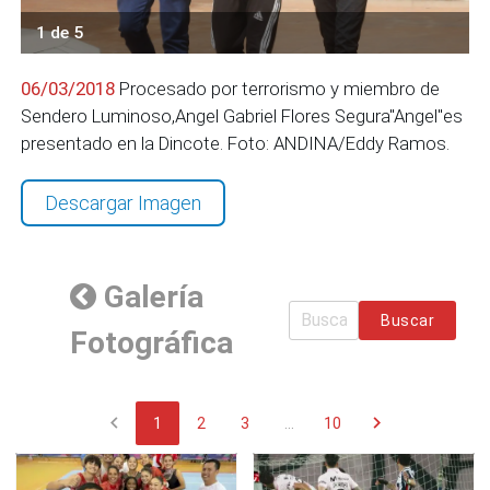
1 de 5
06/03/2018
Procesado por terrorismo y miembro de
Sendero Luminoso,Angel Gabriel Flores Segura"Angel"es
presentado en la Dincote. Foto: ANDINA/Eddy Ramos.
Descargar Imagen
Galería
Buscar
Fotográfica
chevron_left
chevron_right
1
2
3
...
10