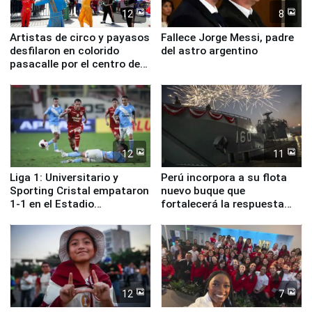
12
8
Artistas de circo y payasos
Fallece Jorge Messi, padre
desfilaron en colorido
del astro argentino
pasacalle por el centro de
Lima
12
11
Liga 1: Universitario y
Perú incorpora a su flota
Sporting Cristal empataron
nuevo buque que
1-1 en el Estadio
fortalecerá la respuesta
Monumental
ante el fenómeno El Niño
12
7