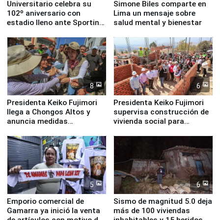
Universitario celebra su
Simone Biles comparte en
102º aniversario con
Lima un mensaje sobre
estadio lleno ante Sporting
salud mental y bienestar
Cristal
8
6
Presidenta Keiko Fujimori
Presidenta Keiko Fujimori
llega a Chongos Altos y
supervisa construcción de
anuncia medidas
vivienda social para
inmediatas en vivienda,
familias afectadas por
educación, salud y empleo
sismo en Junín
5
6
Emporio comercial de
Sismo de magnitud 5.0 deja
Gamarra ya inició la venta
más de 100 viviendas
de artículos con motivo de
inhabitables y 15 heridos en