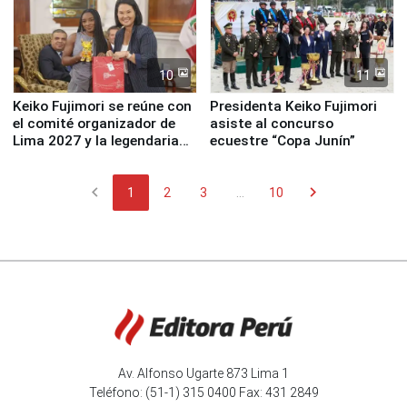
10
11
Keiko Fujimori se reúne con
Presidenta Keiko Fujimori
el comité organizador de
asiste al concurso
Lima 2027 y la legendaria
ecuestre “Copa Junín”
Simone Biles
chevron_left
chevron_right
1
2
3
...
10
Av. Alfonso Ugarte 873 Lima 1
Teléfono: (51-1) 315 0400 Fax: 431 2849