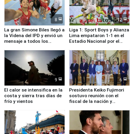
8
12
La gran Simone Biles llegó a
Liga 1: Sport Boys y Alianza
la Videna del IPD y envió un
Lima empataron 1-1 en el
mensaje a todos los
Estadio Nacional por el
deportistas del Perú
Torneo Clausura
9
6
El calor se intensifica en la
Presidenta Keiko Fujimori
costa y sierra tras días de
sostuvo reunión con el
frío y vientos
fiscal de la nación y
ministros de Estado