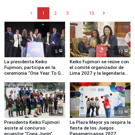
chevron_left
chevron_right
1
2
3
...
10
5
10
La presidenta Keiko
Keiko Fujimori se reúne con
Fujimori, participa en la
el comité organizador de
ceremonia “One Year To Go
Lima 2027 y la legendaria
de Lima 2027”
Simone Biles
11
10
Presidenta Keiko Fujimori
La Plaza Mayor ya respira la
asiste al concurso
fiesta de los Juegos
ecuestre “Copa Junín”
Panamericanos 2027