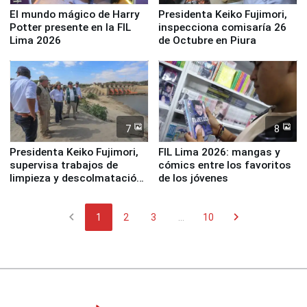
El mundo mágico de Harry
Presidenta Keiko Fujimori,
Potter presente en la FIL
inspecciona comisaría 26
Lima 2026
de Octubre en Piura
7
8
Presidenta Keiko Fujimori,
FIL Lima 2026: mangas y
supervisa trabajos de
cómics entre los favoritos
limpieza y descolmatación
de los jóvenes
en río Piura
chevron_left
chevron_right
1
2
3
...
10