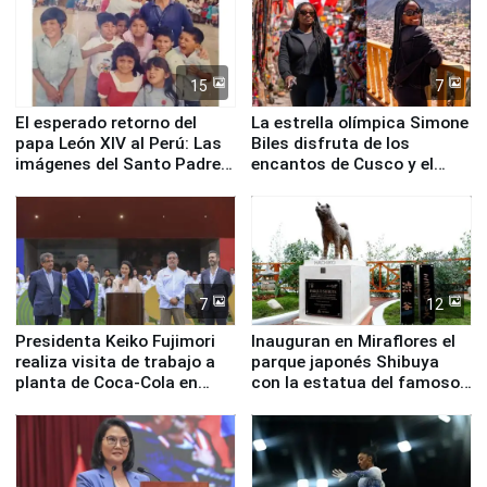
15
7
El esperado retorno del
La estrella olímpica Simone
papa León XIV al Perú: Las
Biles disfruta de los
imágenes del Santo Padre
encantos de Cusco y el
en su labor pastoral en
Valle Sagrado
nuestro país
7
12
Presidenta Keiko Fujimori
Inauguran en Miraflores el
realiza visita de trabajo a
parque japonés Shibuya
planta de Coca-Cola en
con la estatua del famoso
Pucusana
perro Hachiko