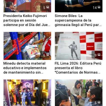
5
14
Presidenta Keiko Fujimori
Simone Biles: La
participa en sesión
supercampeona de la
solemne por el Día del Juez
gimnasia llegó al Perú para
y la Jueza
empezar cuenta regresiva a
Panamericanos Lima 2027
6
9
Minedu detecta material
FIL Lima 2026: Editora Perú
educativo e implementos
presenta el libro
de mantenimiento sin
"Comentarios de Normas
distribuir en almacenes de
Legales: Laboral Vl .
la UGEL 2
Derecho Colectivo"
8
5