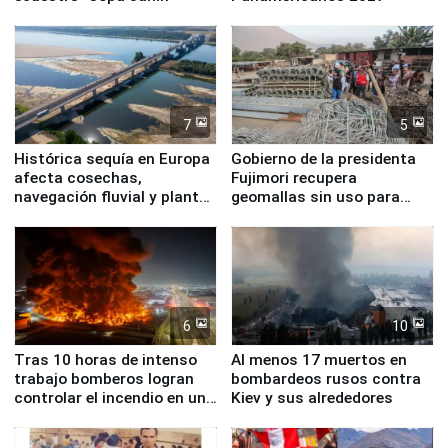
7
5
Histórica sequía en Europa
Gobierno de la presidenta
afecta cosechas,
Fujimori recupera
navegación fluvial y plantas
geomallas sin uso para
nucleares
proteger Santa Eulalia ante
Fenómeno El Niño
6
10
Tras 10 horas de intenso
Al menos 17 muertos en
trabajo bomberos logran
bombardeos rusos contra
controlar el incendio en una
Kiev y sus alrededores
planta química de Santiago
de Chile