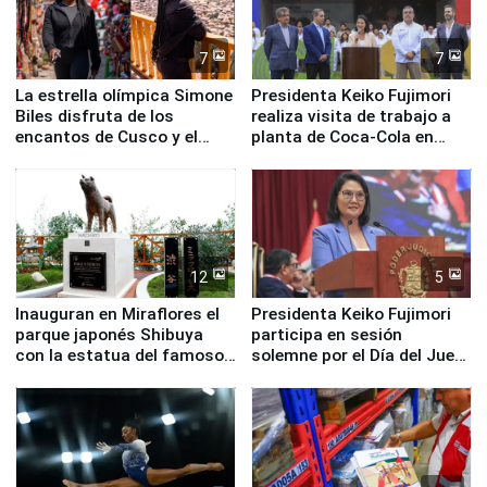
7
7
La estrella olímpica Simone
Presidenta Keiko Fujimori
Biles disfruta de los
realiza visita de trabajo a
encantos de Cusco y el
planta de Coca-Cola en
Valle Sagrado
Pucusana
12
5
Inauguran en Miraflores el
Presidenta Keiko Fujimori
parque japonés Shibuya
participa en sesión
con la estatua del famoso
solemne por el Día del Juez
perro Hachiko
y la Jueza