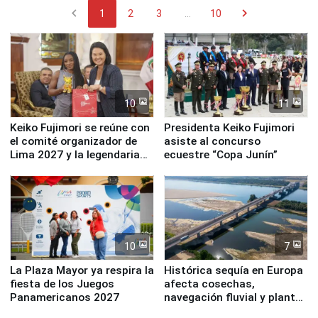
chevron_left
chevron_right
1
2
3
...
10
10
11
Keiko Fujimori se reúne con
Presidenta Keiko Fujimori
el comité organizador de
asiste al concurso
Lima 2027 y la legendaria
ecuestre “Copa Junín”
Simone Biles
10
7
La Plaza Mayor ya respira la
Histórica sequía en Europa
fiesta de los Juegos
afecta cosechas,
Panamericanos 2027
navegación fluvial y plantas
nucleares