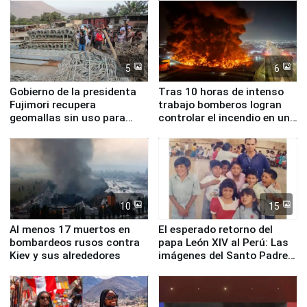
5
6
Gobierno de la presidenta
Tras 10 horas de intenso
Fujimori recupera
trabajo bomberos logran
geomallas sin uso para
controlar el incendio en una
proteger Santa Eulalia ante
planta química de Santiago
Fenómeno El Niño
de Chile
10
15
Al menos 17 muertos en
El esperado retorno del
bombardeos rusos contra
papa León XIV al Perú: Las
Kiev y sus alrededores
imágenes del Santo Padre
en su labor pastoral en
nuestro país