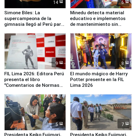
14
6
Simone Biles: La
Minedu detecta material
supercampeona de la
educativo e implementos
gimnasia llegó al Perú para
de mantenimiento sin
empezar cuenta regresiva a
distribuir en almacenes de
Panamericanos Lima 2027
la UGEL 2
9
8
FIL Lima 2026: Editora Perú
El mundo mágico de Harry
presenta el libro
Potter presente en la FIL
"Comentarios de Normas
Lima 2026
Legales: Laboral Vl .
Derecho Colectivo"
5
7
Presidenta Keiko Fujimori,
Presidenta Keiko Fujimori,