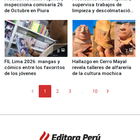
inspecciona comisaría 26
supervisa trabajos de
de Octubre en Piura
limpieza y descolmatación
en río Piura
8
7
FIL Lima 2026: mangas y
Hallazgo en Cerro Mayal
cómics entre los favoritos
revela talleres de alfarería
de los jóvenes
de la cultura mochica
chevron_left
chevron_right
1
2
3
...
10