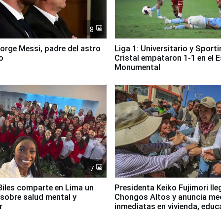
8
Jorge Messi, padre del astro
Liga 1: Universitario y Sport
o
Cristal empataron 1-1 en el 
Monumental
7
iles comparte en Lima un
Presidenta Keiko Fujimori lle
sobre salud mental y
Chongos Altos y anuncia me
r
inmediatas en vivienda, educ
salud y empleo