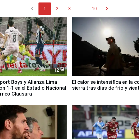
chevron_left
chevron_right
1
2
3
...
10
12
Sport Boys y Alianza Lima
El calor se intensifica en la c
n 1-1 en el Estadio Nacional
sierra tras días de frío y vien
orneo Clausura