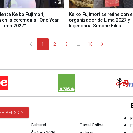
5
denta Keiko Fujimori,
Keiko Fujimori se reúne con e
a en la ceremonia “One Year
organizador de Lima 2027 y l
 Lima 2027”
legendaria Simone Biles
chevron_left
chevron_right
1
2
3
...
10
SH VERSION
E
Cultural
Canal Online
E
o
Ánfora 2026
Videos
J