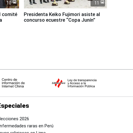
10
11
l comité
Presidenta Keiko Fujimori asiste al
a
concurso ecuestre “Copa Junín”
Especiales
lecciones 2026
nfermedades raras en Perú
oyas religiosas en Lima