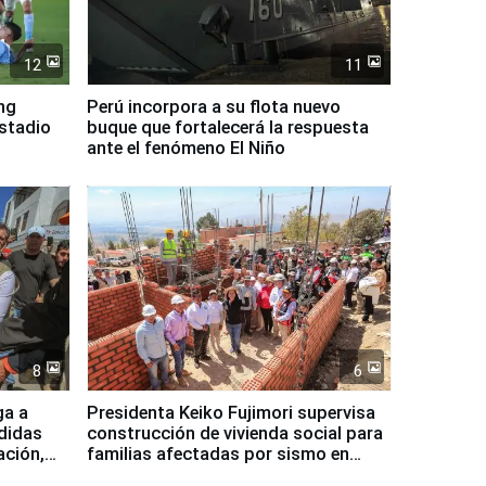
12
11
ing
Perú incorpora a su flota nuevo
Estadio
buque que fortalecerá la respuesta
ante el fenómeno El Niño
8
6
ga a
Presidenta Keiko Fujimori supervisa
didas
construcción de vivienda social para
ación,
familias afectadas por sismo en
Junín