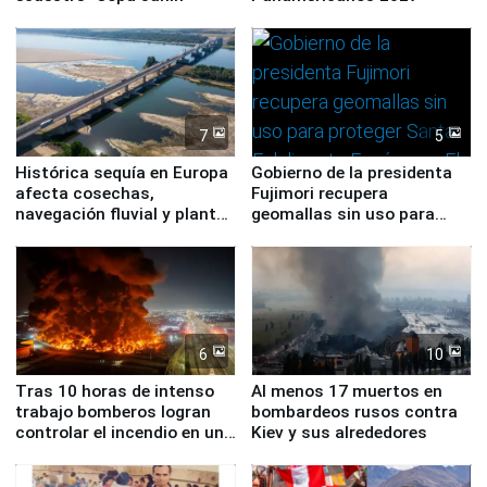
7
5
Histórica sequía en Europa
Gobierno de la presidenta
afecta cosechas,
Fujimori recupera
navegación fluvial y plantas
geomallas sin uso para
nucleares
proteger Santa Eulalia ante
Fenómeno El Niño
6
10
Tras 10 horas de intenso
Al menos 17 muertos en
trabajo bomberos logran
bombardeos rusos contra
controlar el incendio en una
Kiev y sus alrededores
planta química de Santiago
de Chile