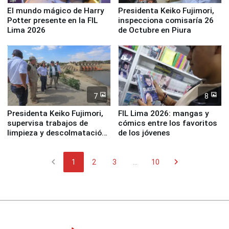
El mundo mágico de Harry
Presidenta Keiko Fujimori,
Potter presente en la FIL
inspecciona comisaría 26
Lima 2026
de Octubre en Piura
7
8
Presidenta Keiko Fujimori,
FIL Lima 2026: mangas y
supervisa trabajos de
cómics entre los favoritos
limpieza y descolmatación
de los jóvenes
en río Piura
chevron_left
chevron_right
1
2
3
...
10