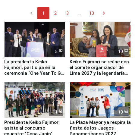
chevron_left
chevron_right
1
2
3
...
10
5
10
La presidenta Keiko
Keiko Fujimori se reúne con
Fujimori, participa en la
el comité organizador de
ceremonia “One Year To Go
Lima 2027 y la legendaria
de Lima 2027”
Simone Biles
11
10
Presidenta Keiko Fujimori
La Plaza Mayor ya respira la
asiste al concurso
fiesta de los Juegos
ecuestre “Copa Junín”
Panamericanos 2027