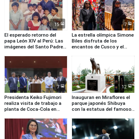
15
7
El esperado retorno del
La estrella olímpica Simone
papa León XIV al Perú: Las
Biles disfruta de los
imágenes del Santo Padre
encantos de Cusco y el
en su labor pastoral en
Valle Sagrado
nuestro país
7
12
Presidenta Keiko Fujimori
Inauguran en Miraflores el
realiza visita de trabajo a
parque japonés Shibuya
planta de Coca-Cola en
con la estatua del famoso
Pucusana
perro Hachiko