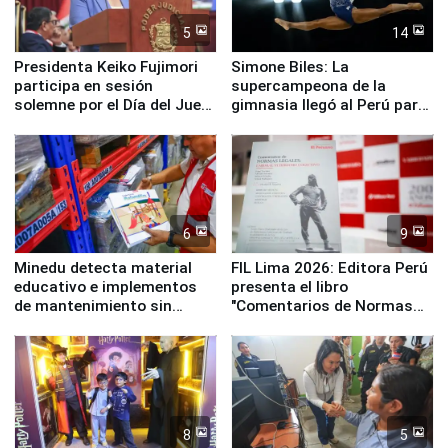
5
14
Presidenta Keiko Fujimori
Simone Biles: La
participa en sesión
supercampeona de la
solemne por el Día del Juez
gimnasia llegó al Perú para
y la Jueza
empezar cuenta regresiva a
Panamericanos Lima 2027
6
9
Minedu detecta material
FIL Lima 2026: Editora Perú
educativo e implementos
presenta el libro
de mantenimiento sin
"Comentarios de Normas
distribuir en almacenes de
Legales: Laboral Vl .
la UGEL 2
Derecho Colectivo"
8
5