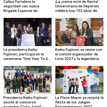
Callao fortalece la
¡La crema está de fiesta!
seguridad con nueva
Universitario de Deportes
Brigada Especial de
celebra hoy 102 años de
Turismo y moderno
fundación
equipamiento para
Serenazgo
5
10
La presidenta Keiko
Keiko Fujimori se reúne con
Fujimori, participa en la
el comité organizador de
ceremonia “One Year To Go
Lima 2027 y la legendaria
de Lima 2027”
Simone Biles
11
10
Presidenta Keiko Fujimori
La Plaza Mayor ya respira la
asiste al concurso
fiesta de los Juegos
ecuestre “Copa Junín”
Panamericanos 2027