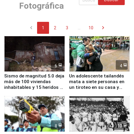
Fotográfica
chevron_left
chevron_right
1
2
3
...
10
6
4
Sismo de magnitud 5.0 deja
Un adolescente tailandés
más de 100 viviendas
mata a siete personas en
inhabitables y 15 heridos en
un tiroteo en su casa y
Junín
escuela
8
10