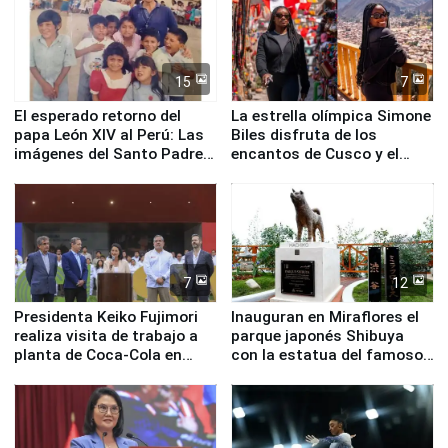
15
7
El esperado retorno del
La estrella olímpica Simone
papa León XIV al Perú: Las
Biles disfruta de los
imágenes del Santo Padre
encantos de Cusco y el
en su labor pastoral en
Valle Sagrado
nuestro país
7
12
Presidenta Keiko Fujimori
Inauguran en Miraflores el
realiza visita de trabajo a
parque japonés Shibuya
planta de Coca-Cola en
con la estatua del famoso
Pucusana
perro Hachiko