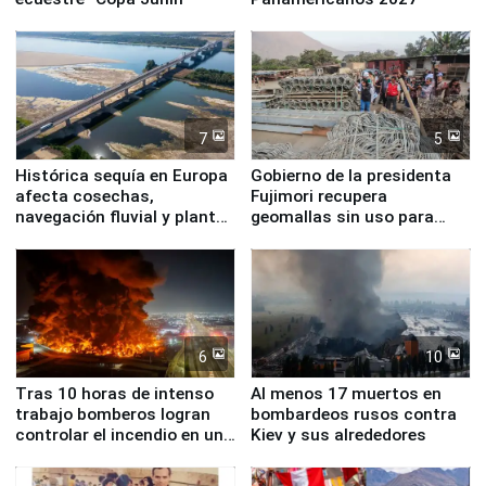
7
5
Histórica sequía en Europa
Gobierno de la presidenta
afecta cosechas,
Fujimori recupera
navegación fluvial y plantas
geomallas sin uso para
nucleares
proteger Santa Eulalia ante
Fenómeno El Niño
6
10
Tras 10 horas de intenso
Al menos 17 muertos en
trabajo bomberos logran
bombardeos rusos contra
controlar el incendio en una
Kiev y sus alrededores
planta química de Santiago
de Chile