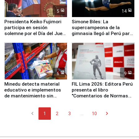
5
14
Presidenta Keiko Fujimori
Simone Biles: La
participa en sesión
supercampeona de la
solemne por el Día del Juez
gimnasia llegó al Perú para
y la Jueza
empezar cuenta regresiva a
Panamericanos Lima 2027
6
9
Minedu detecta material
FIL Lima 2026: Editora Perú
educativo e implementos
presenta el libro
de mantenimiento sin
"Comentarios de Normas
distribuir en almacenes de
Legales: Laboral Vl .
la UGEL 2
Derecho Colectivo"
chevron_left
chevron_right
1
2
3
...
10