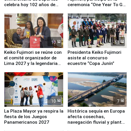
celebra hoy 102 años de
ceremonia “One Year To Go
fundación
de Lima 2027”
10
11
Keiko Fujimori se reúne con
Presidenta Keiko Fujimori
el comité organizador de
asiste al concurso
Lima 2027 y la legendaria
ecuestre “Copa Junín”
Simone Biles
10
7
La Plaza Mayor ya respira la
Histórica sequía en Europa
fiesta de los Juegos
afecta cosechas,
Panamericanos 2027
navegación fluvial y plantas
nucleares