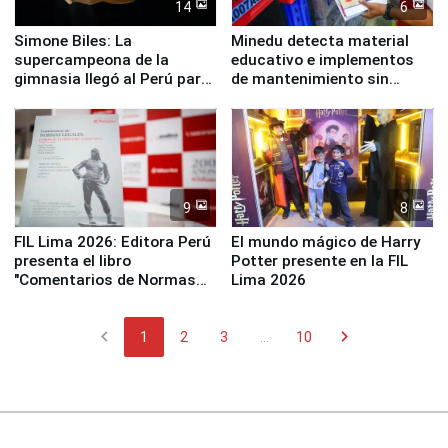
14
6
Simone Biles: La
Minedu detecta material
supercampeona de la
educativo e implementos
gimnasia llegó al Perú para
de mantenimiento sin
empezar cuenta regresiva a
distribuir en almacenes de
Panamericanos Lima 2027
la UGEL 2
9
8
FIL Lima 2026: Editora Perú
El mundo mágico de Harry
presenta el libro
Potter presente en la FIL
"Comentarios de Normas
Lima 2026
Legales: Laboral Vl .
Derecho Colectivo"
chevron_left
chevron_right
1
2
3
...
10