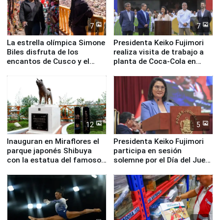
7
7
La estrella olímpica Simone
Presidenta Keiko Fujimori
Biles disfruta de los
realiza visita de trabajo a
encantos de Cusco y el
planta de Coca-Cola en
Valle Sagrado
Pucusana
12
5
Inauguran en Miraflores el
Presidenta Keiko Fujimori
parque japonés Shibuya
participa en sesión
con la estatua del famoso
solemne por el Día del Juez
perro Hachiko
y la Jueza