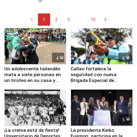
chevron_left
chevron_right
1
2
3
...
10
4
8
Un adolescente tailandés
Callao fortalece la
mata a siete personas en
seguridad con nueva
un tiroteo en su casa y
Brigada Especial de
escuela
Turismo y moderno
equipamiento para
Serenazgo
10
5
¡La crema está de fiesta!
La presidenta Keiko
Universitario de Deportes
Fujimori, participa en la