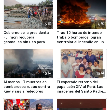
5
6
Gobierno de la presidenta
Tras 10 horas de intenso
Fujimori recupera
trabajo bomberos logran
geomallas sin uso para
controlar el incendio en una
proteger Santa Eulalia ante
planta química de Santiago
Fenómeno El Niño
de Chile
10
15
Al menos 17 muertos en
El esperado retorno del
bombardeos rusos contra
papa León XIV al Perú: Las
Kiev y sus alrededores
imágenes del Santo Padre
en su labor pastoral en
nuestro país