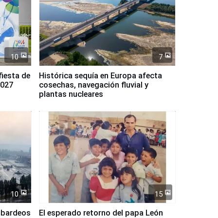
10
7
fiesta de
Histórica sequía en Europa afecta
2027
cosechas, navegación fluvial y
plantas nucleares
10
15
mbardeos
El esperado retorno del papa León