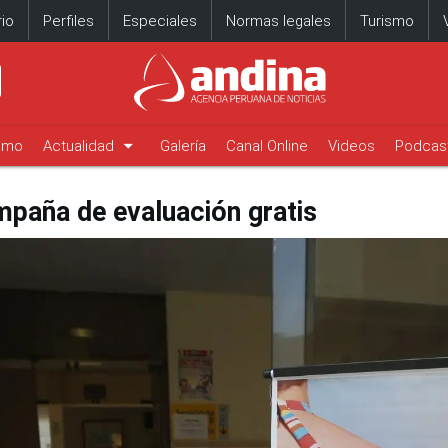
io
Perfiles
Especiales
Normas legales
Turismo
arrow_drop_down
timo
Actualidad
Galería
Canal Online
Videos
Podcas
ampaña de evaluación gratis