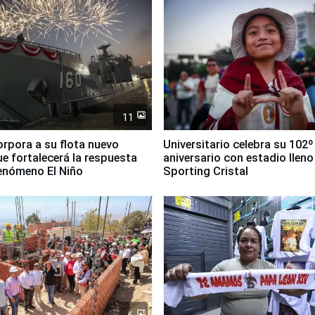
11
orpora a su flota nuevo
Universitario celebra su 102º
e fortalecerá la respuesta
aniversario con estadio lleno
fenómeno El Niño
Sporting Cristal