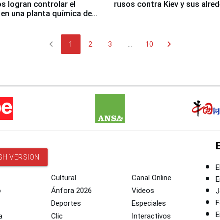
 logran controlar el
rusos contra Kiev y sus alre
 en una planta química de
 de Chile
chevron_left
chevron_right
1
2
3
...
10
SH VERSION
E
Cultural
Canal Online
E
o
Ánfora 2026
Videos
J
F
Deportes
Especiales
E
a
Clic
Interactivos