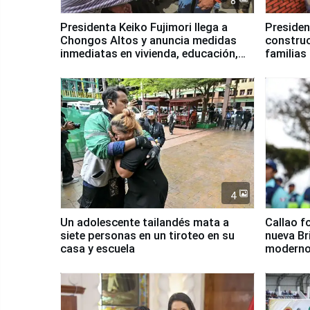
8
Presidenta Keiko Fujimori llega a
Presiden
Chongos Altos y anuncia medidas
construc
inmediatas en vivienda, educación,
familias
salud y empleo
Junín
4
Un adolescente tailandés mata a
Callao f
siete personas en un tiroteo en su
nueva Br
casa y escuela
moderno
Serenaz