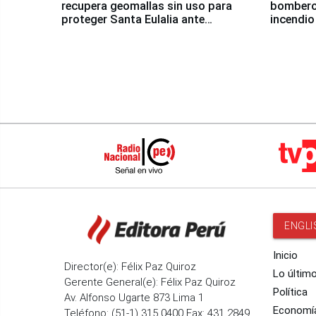
recupera geomallas sin uso para
bomberos
proteger Santa Eulalia ante
incendio
Fenómeno El Niño
Santiago
ENGLI
Inicio
Director(e): Félix Paz Quiroz
Lo últim
Gerente General(e): Félix Paz Quiroz
Política
Av. Alfonso Ugarte 873 Lima 1
Economí
Teléfono: (51-1) 315 0400 Fax: 431 2849