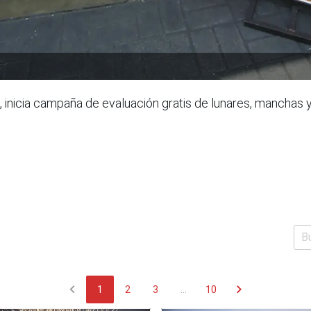
, inicia campaña de evaluación gratis de lunares, manchas y
chevron_left
chevron_right
1
2
3
...
10