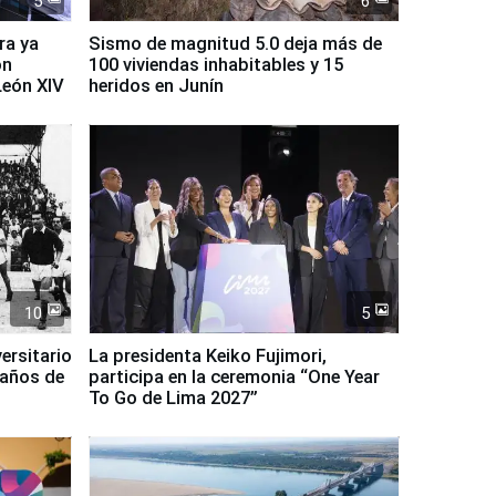
5
6
ra ya
Sismo de magnitud 5.0 deja más de
on
100 viviendas inhabitables y 15
León XIV
heridos en Junín
10
5
ersitario
La presidenta Keiko Fujimori,
 años de
participa en la ceremonia “One Year
To Go de Lima 2027”