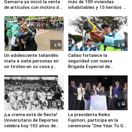
Gamarra ya inició la venta
más de 100 viviendas
de artículos con motivo de
inhabitables y 15 heridos en
la visita del papa León XIV
Junín
4
8
Un adolescente tailandés
Callao fortalece la
mata a siete personas en
seguridad con nueva
un tiroteo en su casa y
Brigada Especial de
escuela
Turismo y moderno
equipamiento para
Serenazgo
10
5
¡La crema está de fiesta!
La presidenta Keiko
Universitario de Deportes
Fujimori, participa en la
celebra hoy 102 años de
ceremonia “One Year To Go
fundación
de Lima 2027”