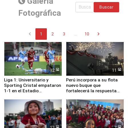
Galería
Buscar
Fotográfica
chevron_left
chevron_right
1
2
3
...
10
12
11
Liga 1: Universitario y
Perú incorpora a su flota
Sporting Cristal empataron
nuevo buque que
1-1 en el Estadio
fortalecerá la respuesta
Monumental
ante el fenómeno El Niño
12
7