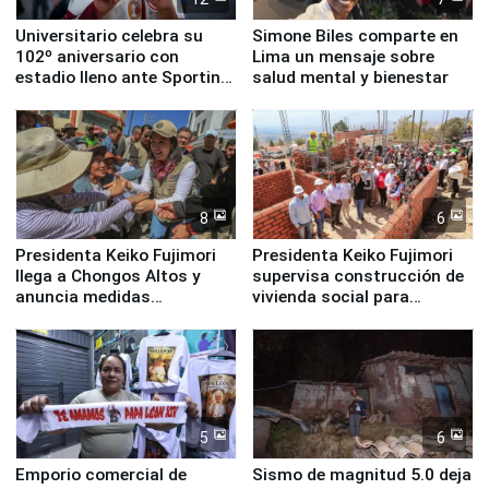
Universitario celebra su
Simone Biles comparte en
102º aniversario con
Lima un mensaje sobre
estadio lleno ante Sporting
salud mental y bienestar
Cristal
8
6
Presidenta Keiko Fujimori
Presidenta Keiko Fujimori
llega a Chongos Altos y
supervisa construcción de
anuncia medidas
vivienda social para
inmediatas en vivienda,
familias afectadas por
educación, salud y empleo
sismo en Junín
5
6
Emporio comercial de
Sismo de magnitud 5.0 deja