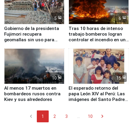
5
6
Gobierno de la presidenta
Tras 10 horas de intenso
Fujimori recupera
trabajo bomberos logran
geomallas sin uso para
controlar el incendio en una
proteger Santa Eulalia ante
planta química de Santiago
Fenómeno El Niño
de Chile
10
15
Al menos 17 muertos en
El esperado retorno del
bombardeos rusos contra
papa León XIV al Perú: Las
Kiev y sus alrededores
imágenes del Santo Padre
en su labor pastoral en
nuestro país
chevron_left
chevron_right
1
2
3
...
10