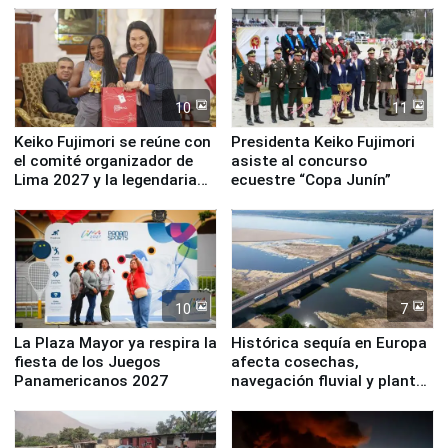
10
11
Keiko Fujimori se reúne con
Presidenta Keiko Fujimori
el comité organizador de
asiste al concurso
Lima 2027 y la legendaria
ecuestre “Copa Junín”
Simone Biles
10
7
La Plaza Mayor ya respira la
Histórica sequía en Europa
fiesta de los Juegos
afecta cosechas,
Panamericanos 2027
navegación fluvial y plantas
nucleares