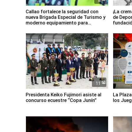
8
Callao fortalece la seguridad con
¡La crem
nueva Brigada Especial de Turismo y
de Depor
moderno equipamiento para
fundaci
Serenazgo
11
Presidenta Keiko Fujimori asiste al
La Plaza
concurso ecuestre “Copa Junín”
los Jue