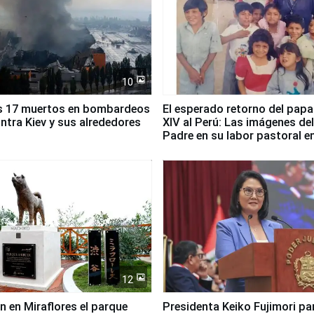
10
s 17 muertos en bombardeos
El esperado retorno del papa
ntra Kiev y sus alrededores
XIV al Perú: Las imágenes de
Padre en su labor pastoral e
país
12
n en Miraflores el parque
Presidenta Keiko Fujimori pa