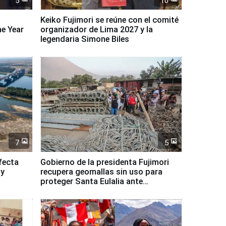
5
10
Keiko Fujimori se reúne con el comité
ne Year
organizador de Lima 2027 y la
legendaria Simone Biles
7
5
fecta
Gobierno de la presidenta Fujimori
 y
recupera geomallas sin uso para
proteger Santa Eulalia ante
Fenómeno El Niño