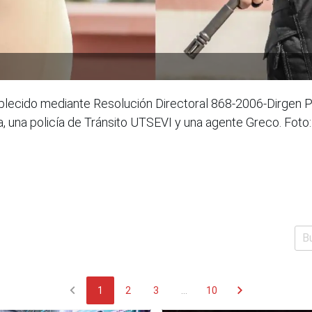
tablecido mediante Resolución Directoral 868-2006-Dirgen 
toma, una policía de Tránsito UTSEVI y una agente Greco. 
chevron_left
chevron_right
1
2
3
...
10