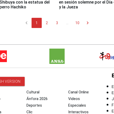
Shibuya con la estatua del
en sesión solemne por el Día 
perro Hachiko
y la Jueza
chevron_left
chevron_right
1
2
3
...
10
SH VERSION
E
Cultural
Canal Online
E
o
Ánfora 2026
Videos
J
F
Deportes
Especiales
E
a
Clic
Interactivos