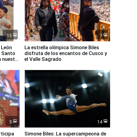
15
7
 León
La estrella olímpica Simone Biles
l Santo
disfruta de los encantos de Cusco y
n nuestro
el Valle Sagrado
5
14
rticipa
Simone Biles: La supercampeona de