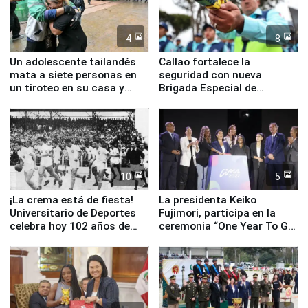
4
8
Un adolescente tailandés
Callao fortalece la
mata a siete personas en
seguridad con nueva
un tiroteo en su casa y
Brigada Especial de
escuela
Turismo y moderno
equipamiento para
Serenazgo
10
5
¡La crema está de fiesta!
La presidenta Keiko
Universitario de Deportes
Fujimori, participa en la
celebra hoy 102 años de
ceremonia “One Year To Go
fundación
de Lima 2027”