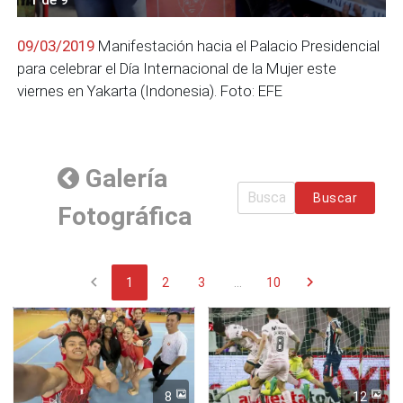
09/03/2019
Manifestación hacia el Palacio Presidencial
para celebrar el Día Internacional de la Mujer este
viernes en Yakarta (Indonesia). Foto: EFE
Galería
Buscar
Fotográfica
chevron_left
chevron_right
1
2
3
...
10
8
12