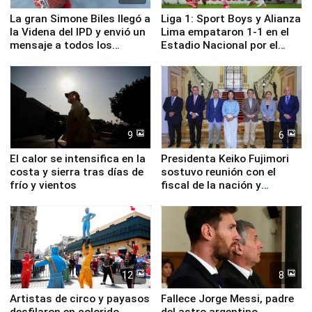
La gran Simone Biles llegó a
Liga 1: Sport Boys y Alianza
la Videna del IPD y envió un
Lima empataron 1-1 en el
mensaje a todos los
Estadio Nacional por el
deportistas del Perú
Torneo Clausura
9
6
El calor se intensifica en la
Presidenta Keiko Fujimori
costa y sierra tras días de
sostuvo reunión con el
frío y vientos
fiscal de la nación y
ministros de Estado
12
8
Artistas de circo y payasos
Fallece Jorge Messi, padre
desfilaron en colorido
del astro argentino