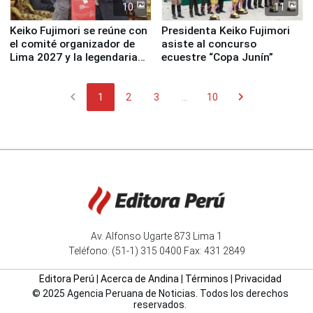
10
11
Keiko Fujimori se reúne con
Presidenta Keiko Fujimori
el comité organizador de
asiste al concurso
Lima 2027 y la legendaria
ecuestre “Copa Junín”
Simone Biles
chevron_left
chevron_right
1
2
3
...
10
Av. Alfonso Ugarte 873 Lima 1
Teléfono: (51-1) 315 0400 Fax: 431 2849
Editora Perú
|
Acerca de Andina
|
Términos
|
Privacidad
© 2025 Agencia Peruana de Noticias. Todos los derechos
reservados.