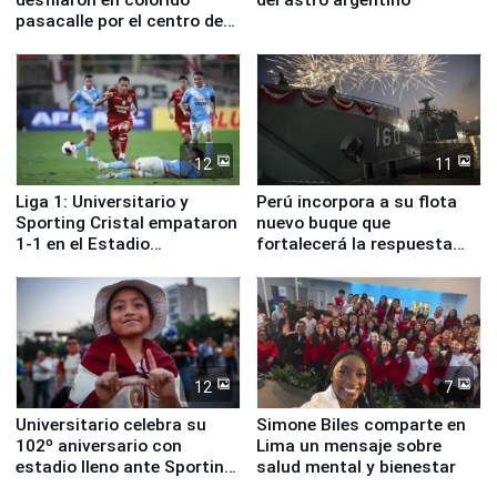
pasacalle por el centro de
Lima
12
11
Liga 1: Universitario y
Perú incorpora a su flota
Sporting Cristal empataron
nuevo buque que
1-1 en el Estadio
fortalecerá la respuesta
Monumental
ante el fenómeno El Niño
12
7
Universitario celebra su
Simone Biles comparte en
102º aniversario con
Lima un mensaje sobre
estadio lleno ante Sporting
salud mental y bienestar
Cristal