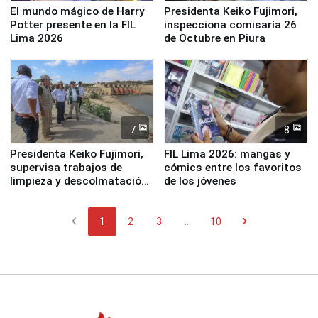
El mundo mágico de Harry
Presidenta Keiko Fujimori,
Potter presente en la FIL
inspecciona comisaría 26
Lima 2026
de Octubre en Piura
7
8
Presidenta Keiko Fujimori,
FIL Lima 2026: mangas y
supervisa trabajos de
cómics entre los favoritos
limpieza y descolmatación
de los jóvenes
en río Piura
chevron_left
chevron_right
1
2
3
...
10