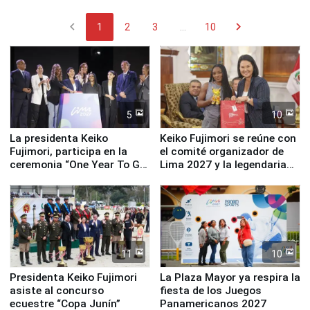
chevron_left
chevron_right
1
2
3
...
10
5
10
La presidenta Keiko
Keiko Fujimori se reúne con
Fujimori, participa en la
el comité organizador de
ceremonia “One Year To Go
Lima 2027 y la legendaria
de Lima 2027”
Simone Biles
11
10
Presidenta Keiko Fujimori
La Plaza Mayor ya respira la
asiste al concurso
fiesta de los Juegos
ecuestre “Copa Junín”
Panamericanos 2027