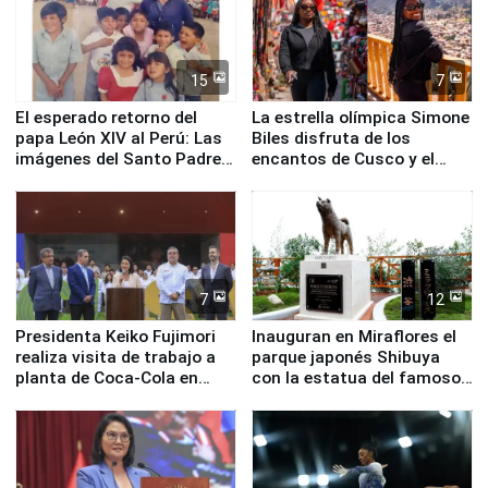
15
7
El esperado retorno del
La estrella olímpica Simone
papa León XIV al Perú: Las
Biles disfruta de los
imágenes del Santo Padre
encantos de Cusco y el
en su labor pastoral en
Valle Sagrado
nuestro país
7
12
Presidenta Keiko Fujimori
Inauguran en Miraflores el
realiza visita de trabajo a
parque japonés Shibuya
planta de Coca-Cola en
con la estatua del famoso
Pucusana
perro Hachiko