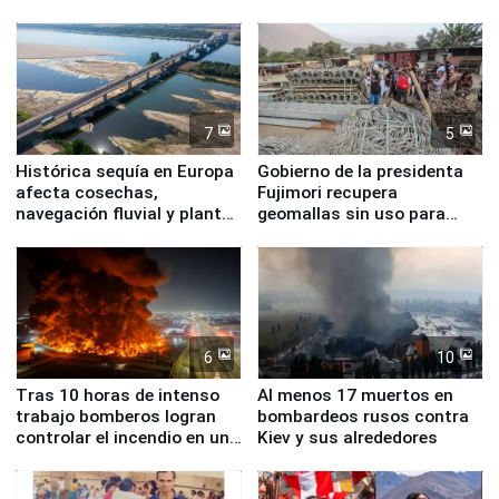
7
5
Histórica sequía en Europa
Gobierno de la presidenta
afecta cosechas,
Fujimori recupera
navegación fluvial y plantas
geomallas sin uso para
nucleares
proteger Santa Eulalia ante
Fenómeno El Niño
6
10
Tras 10 horas de intenso
Al menos 17 muertos en
trabajo bomberos logran
bombardeos rusos contra
controlar el incendio en una
Kiev y sus alrededores
planta química de Santiago
de Chile