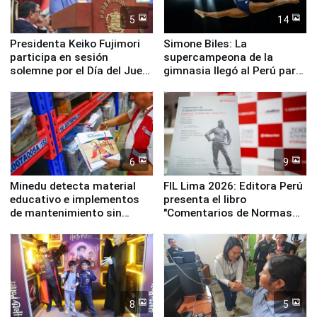
5
14
Presidenta Keiko Fujimori
Simone Biles: La
participa en sesión
supercampeona de la
solemne por el Día del Juez
gimnasia llegó al Perú para
y la Jueza
empezar cuenta regresiva a
Panamericanos Lima 2027
6
9
Minedu detecta material
FIL Lima 2026: Editora Perú
educativo e implementos
presenta el libro
de mantenimiento sin
"Comentarios de Normas
distribuir en almacenes de
Legales: Laboral Vl .
la UGEL 2
Derecho Colectivo"
8
5