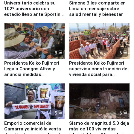
Universitario celebra su
Simone Biles comparte en
102º aniversario con
Lima un mensaje sobre
estadio lleno ante Sporting
salud mental y bienestar
Cristal
8
6
Presidenta Keiko Fujimori
Presidenta Keiko Fujimori
llega a Chongos Altos y
supervisa construcción de
anuncia medidas
vivienda social para
inmediatas en vivienda,
familias afectadas por
educación, salud y empleo
sismo en Junín
5
6
Emporio comercial de
Sismo de magnitud 5.0 deja
Gamarra ya inició la venta
más de 100 viviendas