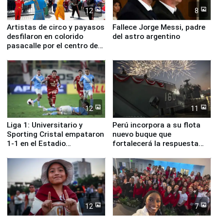
12
8
Artistas de circo y payasos
Fallece Jorge Messi, padre
desfilaron en colorido
del astro argentino
pasacalle por el centro de
Lima
12
11
Liga 1: Universitario y
Perú incorpora a su flota
Sporting Cristal empataron
nuevo buque que
1-1 en el Estadio
fortalecerá la respuesta
Monumental
ante el fenómeno El Niño
12
7