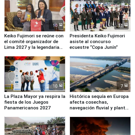
10
11
Keiko Fujimori se reúne con
Presidenta Keiko Fujimori
el comité organizador de
asiste al concurso
Lima 2027 y la legendaria
ecuestre “Copa Junín”
Simone Biles
10
7
La Plaza Mayor ya respira la
Histórica sequía en Europa
fiesta de los Juegos
afecta cosechas,
Panamericanos 2027
navegación fluvial y plantas
nucleares