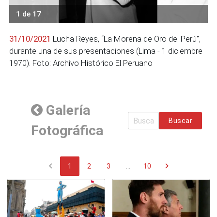
1 de 17
31/10/2021
Lucha Reyes, “La Morena de Oro del Perú”,
durante una de sus presentaciones (Lima - 1 diciembre
1970). Foto: Archivo Histórico El Peruano
Galería
Buscar
Fotográfica
chevron_left
chevron_right
1
2
3
...
10