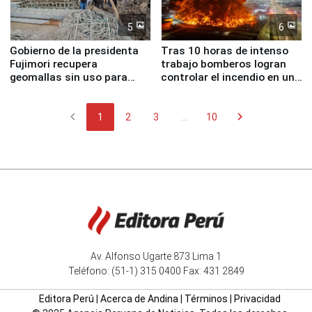
5
6
Gobierno de la presidenta
Tras 10 horas de intenso
Fujimori recupera
trabajo bomberos logran
geomallas sin uso para
controlar el incendio en una
proteger Santa Eulalia ante
planta química de Santiago
Fenómeno El Niño
de Chile
chevron_left
chevron_right
1
2
3
...
10
Av. Alfonso Ugarte 873 Lima 1
Teléfono: (51-1) 315 0400 Fax: 431 2849
Editora Perú
|
Acerca de Andina
|
Términos
|
Privacidad