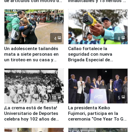
de artículos con motivo de
inhabitables y 15 heridos en
la visita del papa León XIV
Junín
4
8
Un adolescente tailandés
Callao fortalece la
mata a siete personas en
seguridad con nueva
un tiroteo en su casa y
Brigada Especial de
escuela
Turismo y moderno
equipamiento para
Serenazgo
10
5
¡La crema está de fiesta!
La presidenta Keiko
Universitario de Deportes
Fujimori, participa en la
celebra hoy 102 años de
ceremonia “One Year To Go
fundación
de Lima 2027”