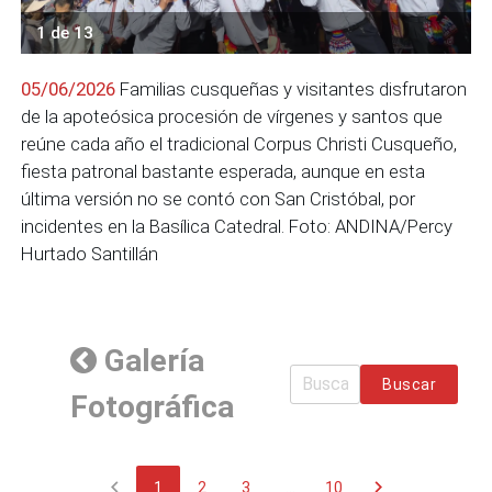
1 de 13
05/06/2026
Familias cusqueñas y visitantes disfrutaron
de la apoteósica procesión de vírgenes y santos que
reúne cada año el tradicional Corpus Christi Cusqueño,
fiesta patronal bastante esperada, aunque en esta
última versión no se contó con San Cristóbal, por
incidentes en la Basílica Catedral. Foto: ANDINA/Percy
Hurtado Santillán
Galería
Buscar
Fotográfica
chevron_left
chevron_right
1
2
3
...
10