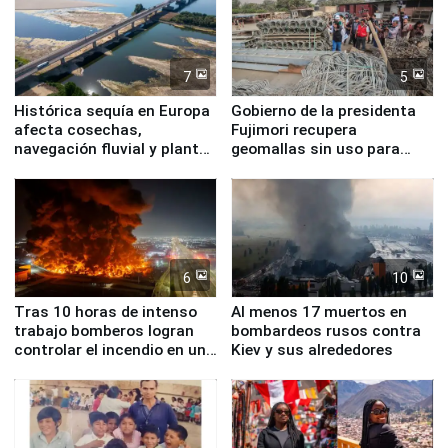
7
5
Histórica sequía en Europa
Gobierno de la presidenta
afecta cosechas,
Fujimori recupera
navegación fluvial y plantas
geomallas sin uso para
nucleares
proteger Santa Eulalia ante
Fenómeno El Niño
6
10
Tras 10 horas de intenso
Al menos 17 muertos en
trabajo bomberos logran
bombardeos rusos contra
controlar el incendio en una
Kiev y sus alrededores
planta química de Santiago
de Chile