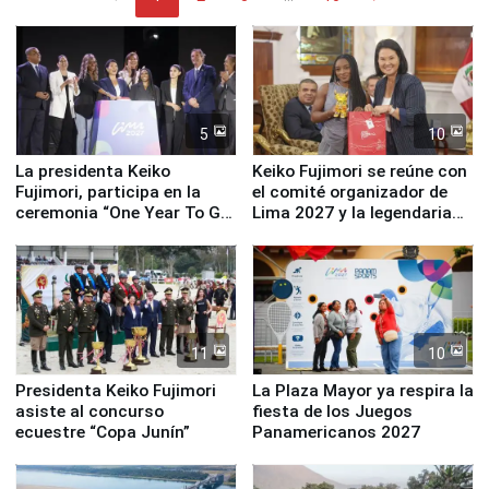
5
10
La presidenta Keiko
Keiko Fujimori se reúne con
Fujimori, participa en la
el comité organizador de
ceremonia “One Year To Go
Lima 2027 y la legendaria
de Lima 2027”
Simone Biles
11
10
Presidenta Keiko Fujimori
La Plaza Mayor ya respira la
asiste al concurso
fiesta de los Juegos
ecuestre “Copa Junín”
Panamericanos 2027