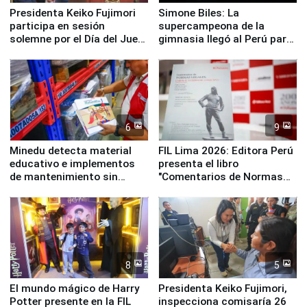
Presidenta Keiko Fujimori
Simone Biles: La
participa en sesión
supercampeona de la
solemne por el Día del Juez
gimnasia llegó al Perú para
y la Jueza
empezar cuenta regresiva a
Panamericanos Lima 2027
6
9
Minedu detecta material
FIL Lima 2026: Editora Perú
educativo e implementos
presenta el libro
de mantenimiento sin
"Comentarios de Normas
distribuir en almacenes de
Legales: Laboral Vl .
la UGEL 2
Derecho Colectivo"
8
5
El mundo mágico de Harry
Presidenta Keiko Fujimori,
Potter presente en la FIL
inspecciona comisaría 26