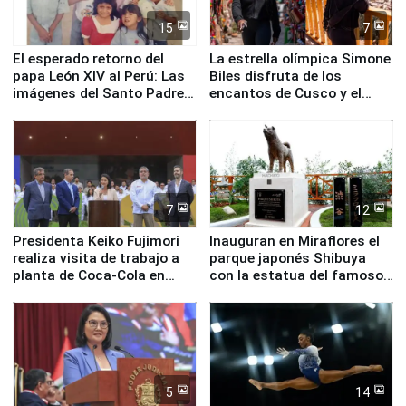
15
7
El esperado retorno del
La estrella olímpica Simone
papa León XIV al Perú: Las
Biles disfruta de los
imágenes del Santo Padre
encantos de Cusco y el
en su labor pastoral en
Valle Sagrado
nuestro país
7
12
Presidenta Keiko Fujimori
Inauguran en Miraflores el
realiza visita de trabajo a
parque japonés Shibuya
planta de Coca-Cola en
con la estatua del famoso
Pucusana
perro Hachiko
5
14