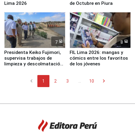
Lima 2026
de Octubre en Piura
7
8
Presidenta Keiko Fujimori,
FIL Lima 2026: mangas y
supervisa trabajos de
cómics entre los favoritos
limpieza y descolmatación
de los jóvenes
en río Piura
chevron_left
chevron_right
1
2
3
...
10