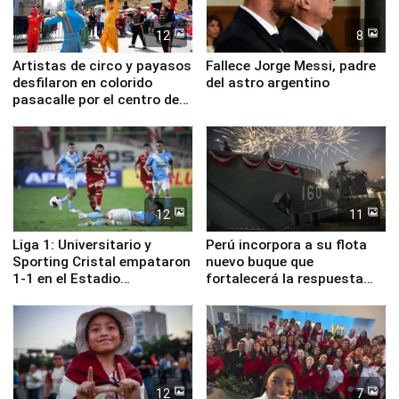
12
8
Artistas de circo y payasos
Fallece Jorge Messi, padre
desfilaron en colorido
del astro argentino
pasacalle por el centro de
Lima
12
11
Liga 1: Universitario y
Perú incorpora a su flota
Sporting Cristal empataron
nuevo buque que
1-1 en el Estadio
fortalecerá la respuesta
Monumental
ante el fenómeno El Niño
12
7