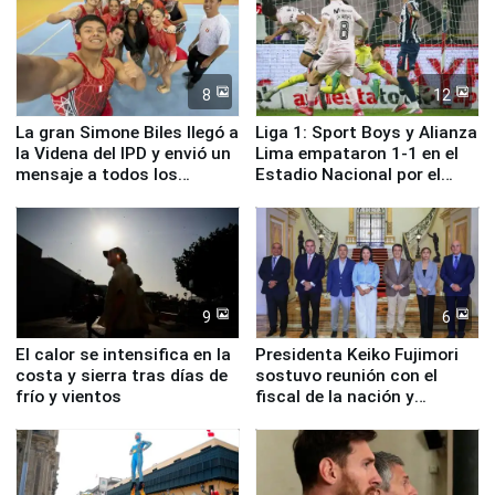
8
12
La gran Simone Biles llegó a
Liga 1: Sport Boys y Alianza
la Videna del IPD y envió un
Lima empataron 1-1 en el
mensaje a todos los
Estadio Nacional por el
deportistas del Perú
Torneo Clausura
9
6
El calor se intensifica en la
Presidenta Keiko Fujimori
costa y sierra tras días de
sostuvo reunión con el
frío y vientos
fiscal de la nación y
ministros de Estado