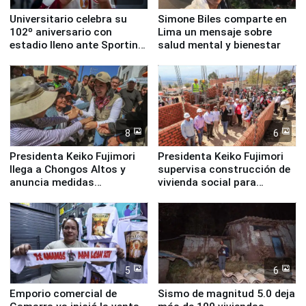
Universitario celebra su
Simone Biles comparte en
102º aniversario con
Lima un mensaje sobre
estadio lleno ante Sporting
salud mental y bienestar
Cristal
8
6
Presidenta Keiko Fujimori
Presidenta Keiko Fujimori
llega a Chongos Altos y
supervisa construcción de
anuncia medidas
vivienda social para
inmediatas en vivienda,
familias afectadas por
educación, salud y empleo
sismo en Junín
5
6
Emporio comercial de
Sismo de magnitud 5.0 deja