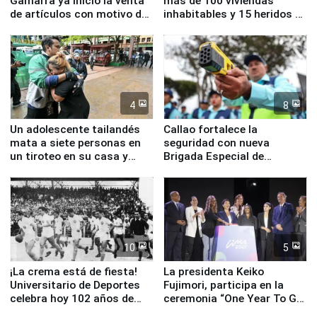
Gamarra ya inició la venta
más de 100 viviendas
de artículos con motivo de
inhabitables y 15 heridos en
la visita del papa León XIV
Junín
4
8
Un adolescente tailandés
Callao fortalece la
mata a siete personas en
seguridad con nueva
un tiroteo en su casa y
Brigada Especial de
escuela
Turismo y moderno
equipamiento para
Serenazgo
10
5
¡La crema está de fiesta!
La presidenta Keiko
Universitario de Deportes
Fujimori, participa en la
celebra hoy 102 años de
ceremonia “One Year To Go
fundación
de Lima 2027”