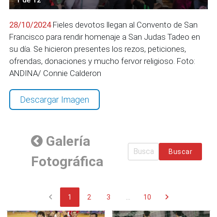
28/10/2024
Fieles devotos llegan al Convento de San
Francisco para rendir homenaje a San Judas Tadeo en
su día. Se hicieron presentes los rezos, peticiones,
ofrendas, donaciones y mucho fervor religioso. Foto:
ANDINA/ Connie Calderon
Descargar Imagen
Galería
Buscar
Fotográfica
chevron_left
chevron_right
1
2
3
...
10