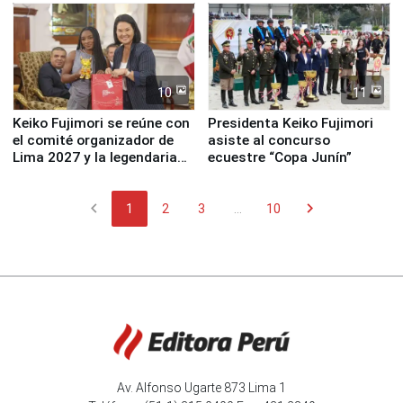
10
11
Keiko Fujimori se reúne con
Presidenta Keiko Fujimori
el comité organizador de
asiste al concurso
Lima 2027 y la legendaria
ecuestre “Copa Junín”
Simone Biles
chevron_left
chevron_right
1
2
3
...
10
Av. Alfonso Ugarte 873 Lima 1