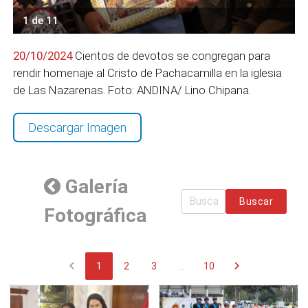
1 de 11
20/10/2024
Cientos de devotos se congregan para
rendir homenaje al Cristo de Pachacamilla en la iglesia
de Las Nazarenas. Foto: ANDINA/ Lino Chipana.
Descargar Imagen
Galería
Buscar
Fotográfica
chevron_left
chevron_right
1
2
3
...
10