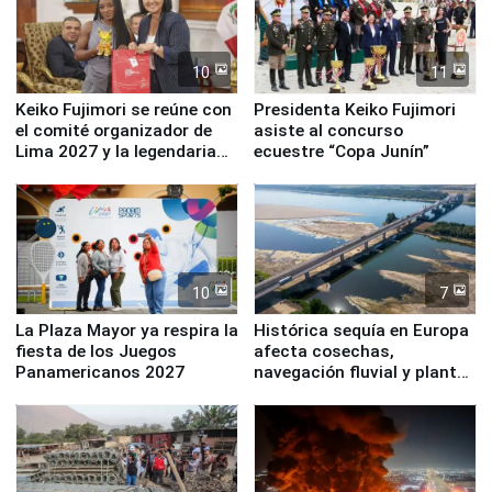
10
11
Keiko Fujimori se reúne con
Presidenta Keiko Fujimori
el comité organizador de
asiste al concurso
Lima 2027 y la legendaria
ecuestre “Copa Junín”
Simone Biles
10
7
La Plaza Mayor ya respira la
Histórica sequía en Europa
fiesta de los Juegos
afecta cosechas,
Panamericanos 2027
navegación fluvial y plantas
nucleares