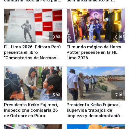
empezar cuenta regresiva a
distribuir en almacenes de
Panamericanos Lima 2027
la UGEL 2
9
8
FIL Lima 2026: Editora Perú
El mundo mágico de Harry
presenta el libro
Potter presente en la FIL
"Comentarios de Normas
Lima 2026
Legales: Laboral Vl .
Derecho Colectivo"
5
7
Presidenta Keiko Fujimori,
Presidenta Keiko Fujimori,
inspecciona comisaría 26
supervisa trabajos de
de Octubre en Piura
limpieza y descolmatación
en río Piura