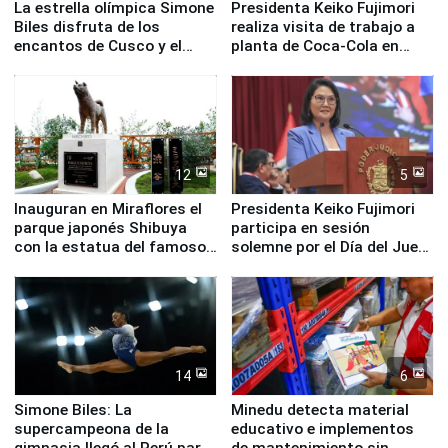
La estrella olímpica Simone
Presidenta Keiko Fujimori
Biles disfruta de los
realiza visita de trabajo a
encantos de Cusco y el
planta de Coca-Cola en
Valle Sagrado
Pucusana
12
5
Inauguran en Miraflores el
Presidenta Keiko Fujimori
parque japonés Shibuya
participa en sesión
con la estatua del famoso
solemne por el Día del Juez
perro Hachiko
y la Jueza
14
6
Simone Biles: La
Minedu detecta material
supercampeona de la
educativo e implementos
gimnasia llegó al Perú para
de mantenimiento sin