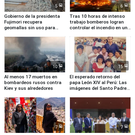
5
6
Gobierno de la presidenta
Tras 10 horas de intenso
Fujimori recupera
trabajo bomberos logran
geomallas sin uso para
controlar el incendio en una
proteger Santa Eulalia ante
planta química de Santiago
Fenómeno El Niño
de Chile
10
15
Al menos 17 muertos en
El esperado retorno del
bombardeos rusos contra
papa León XIV al Perú: Las
Kiev y sus alrededores
imágenes del Santo Padre
en su labor pastoral en
nuestro país
7
7