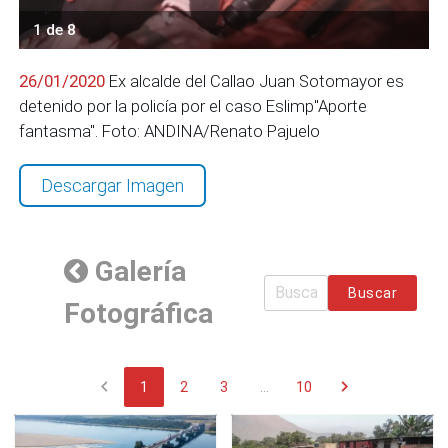
1 de 8
26/01/2020
Ex alcalde del Callao Juan Sotomayor es
detenido por la policía por el caso Eslimp"Aporte
fantasma". Foto: ANDINA/Renato Pajuelo
Descargar Imagen
Galería
Buscar
Fotográfica
chevron_left
chevron_right
1
2
3
...
10