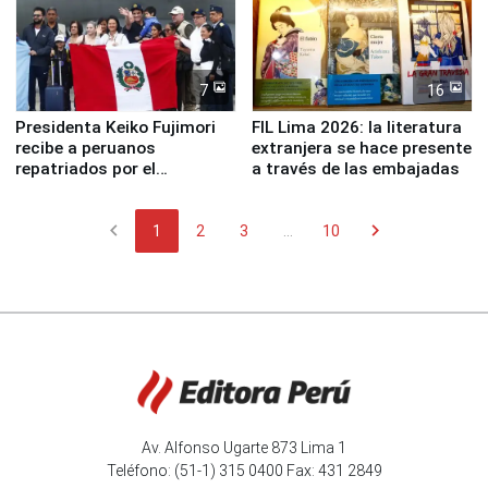
7
16
Presidenta Keiko Fujimori
FIL Lima 2026: la literatura
recibe a peruanos
extranjera se hace presente
repatriados por el
a través de las embajadas
terremoto en Venezuela
chevron_left
chevron_right
1
2
3
...
10
Av. Alfonso Ugarte 873 Lima 1
Teléfono: (51-1) 315 0400 Fax: 431 2849