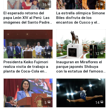
15
7
El esperado retorno del
La estrella olímpica Simone
papa León XIV al Perú: Las
Biles disfruta de los
imágenes del Santo Padre
encantos de Cusco y el
en su labor pastoral en
Valle Sagrado
nuestro país
7
12
Presidenta Keiko Fujimori
Inauguran en Miraflores el
realiza visita de trabajo a
parque japonés Shibuya
planta de Coca-Cola en
con la estatua del famoso
Pucusana
perro Hachiko
5
14