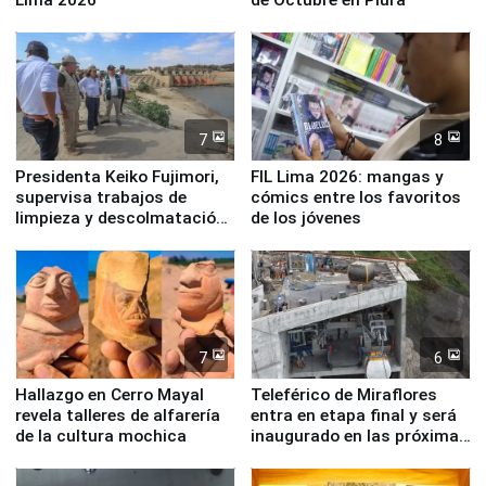
7
8
Presidenta Keiko Fujimori,
FIL Lima 2026: mangas y
supervisa trabajos de
cómics entre los favoritos
limpieza y descolmatación
de los jóvenes
en río Piura
7
6
Hallazgo en Cerro Mayal
Teleférico de Miraflores
revela talleres de alfarería
entra en etapa final y será
de la cultura mochica
inaugurado en las próximas
semanas