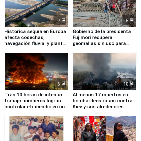
7
5
Histórica sequía en Europa
Gobierno de la presidenta
afecta cosechas,
Fujimori recupera
navegación fluvial y plantas
geomallas sin uso para
nucleares
proteger Santa Eulalia ante
Fenómeno El Niño
6
10
Tras 10 horas de intenso
Al menos 17 muertos en
trabajo bomberos logran
bombardeos rusos contra
controlar el incendio en una
Kiev y sus alrededores
planta química de Santiago
de Chile