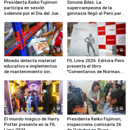
Presidenta Keiko Fujimori
Simone Biles: La
participa en sesión
supercampeona de la
solemne por el Día del Juez
gimnasia llegó al Perú para
y la Jueza
empezar cuenta regresiva a
Panamericanos Lima 2027
6
9
Minedu detecta material
FIL Lima 2026: Editora Perú
educativo e implementos
presenta el libro
de mantenimiento sin
"Comentarios de Normas
distribuir en almacenes de
Legales: Laboral Vl .
la UGEL 2
Derecho Colectivo"
8
5
El mundo mágico de Harry
Presidenta Keiko Fujimori,
Potter presente en la FIL
inspecciona comisaría 26
Lima 2026
de Octubre en Piura